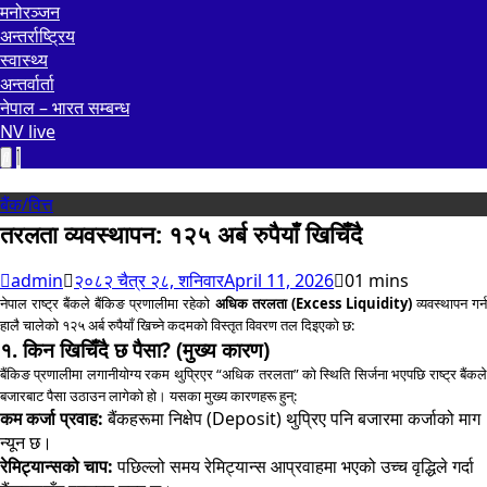
मनोरञ्जन
अन्तर्राष्ट्रिय
स्वास्थ्य
अन्तर्वार्ता
नेपाल – भारत सम्बन्ध
NV live
बैंक/वित्त
तरलता व्यवस्थापन: १२५ अर्ब रुपैयाँ खिचिँदै
admin
२०८२ चैत्र २८, शनिवार
April 11, 2026
0
1 mins
नेपाल राष्ट्र बैंकले बैंकिङ प्रणालीमा रहेको
अधिक तरलता (Excess Liquidity)
व्यवस्थापन गर्
हालै चालेको १२५ अर्ब रुपैयाँ खिच्ने कदमको विस्तृत विवरण तल दिइएको छ:
१. किन खिचिँदै छ पैसा? (मुख्य कारण)
बैंकिङ प्रणालीमा लगानीयोग्य रकम थुप्रिएर “अधिक तरलता” को स्थिति सिर्जना भएपछि राष्ट्र बैंकले
बजारबाट पैसा उठाउन लागेको हो। यसका मुख्य कारणहरू हुन्:
कम कर्जा प्रवाह:
बैंकहरूमा निक्षेप (Deposit) थुप्रिए पनि बजारमा कर्जाको माग
न्यून छ।
रेमिट्यान्सको चाप:
पछिल्लो समय रेमिट्यान्स आप्रवाहमा भएको उच्च वृद्धिले गर्दा