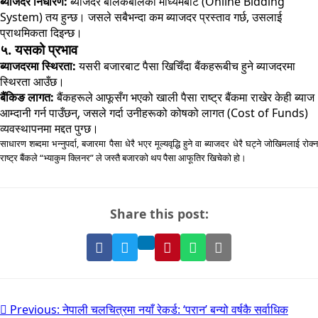
ब्याजदर निर्धारण:
ब्याजदर बोलकबोलको माध्यमबाटै (Online Bidding
System) तय हुन्छ। जसले सबैभन्दा कम ब्याजदर प्रस्ताव गर्छ, उसलाई
प्राथमिकता दिइन्छ।
५. यसको प्रभाव
ब्याजदरमा स्थिरता:
यसरी बजारबाट पैसा खिचिँदा बैंकहरूबीच हुने ब्याजदरमा
स्थिरता आउँछ।
बैंकिङ लागत:
बैंकहरूले आफूसँग भएको खाली पैसा राष्ट्र बैंकमा राखेर केही ब्याज
आम्दानी गर्न पाउँछन्, जसले गर्दा उनीहरूको कोषको लागत (Cost of Funds)
व्यवस्थापनमा मद्दत पुग्छ।
साधारण शब्दमा भन्नुपर्दा, बजारमा पैसा धेरै भएर मूल्यवृद्धि हुने वा ब्याजदर धेरै घट्ने जोखिमलाई रोक्न
राष्ट्र बैंकले “भ्याकुम क्लिनर” ले जस्तै बजारको थप पैसा आफूतिर खिचेको हो।
Share this post:
Share
Share
Pin
Share
Share
Share
on
on
it
on
via
on
Facebook
Twitter
on
WhatsApp
Email
LinkedIn
Pinterest
Post
Previous:
नेपाली चलचित्रमा नयाँ रेकर्ड: ‘परान’ बन्यो वर्षकै सर्वाधिक