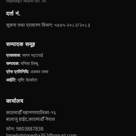
लाईमलाईट मिडिया प्रा. लि.
दर्ता नं.
सूचना तथा प्रसारण विभाग: ५४४५-२०८२/२०८३
सम्पादक समूह
प्रकाशक:
सागर भट्टराई
सम्पादक:
मनिशा लिम्बू
प्रेस प्रतिनिधि:
अकबर लामा
आईटि:
सृष्टि देवकोटा
कार्यालय
काठमाडौँ महानगरपालिका-१६
बालाजु हाईट,काठमाडौँ नेपाल
फोन: 9803887838
limelightmedia352@gmail.com