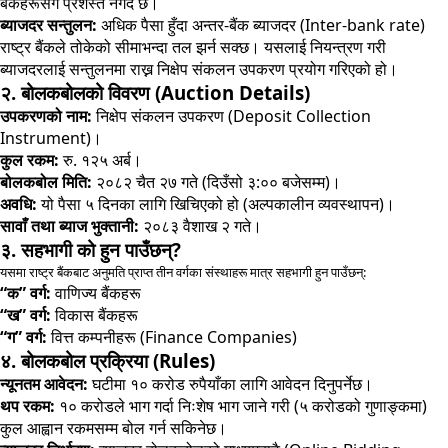
बैंकहरूसँग प्रशस्त नगद छ।
ब्याजदर सन्तुलन:
अधिक पैसा हुँदा अन्तर-बैंक ब्याजदर (Inter-bank rate)
राष्ट्र बैंकले तोकेको सीमाभन्दा तल झर्न सक्छ। यसलाई नियन्त्रण गरी
ब्याजदरलाई सन्तुलनमा राख्न निक्षेप संकलन उपकरण प्रयोग गरिएको हो।
२. बोलकबोलको विवरण (Auction Details)
उपकरणको नाम:
निक्षेप संकलन उपकरण (Deposit Collection
Instrument)।
कुल रकम:
रु. १२५ अर्ब।
बोलकबोल मिति:
२०८२ चैत २७ गते (दिउँसो ३:०० बजेसम्म)।
अवधि:
यो पैसा ५ दिनका लागि खिचिएको हो (अल्पकालीन व्यवस्थापन)।
सावाँ तथा ब्याज भुक्तानी:
२०८३ वैशाख २ गते।
३. सहभागी को हुन पाउँछन्?
यसमा राष्ट्र बैंकबाट अनुमति प्राप्त तीन वर्गका संस्थाहरू मात्र सहभागी हुन पाउँछन्:
“क” वर्ग:
वाणिज्य बैंकहरू
“ख” वर्ग:
विकास बैंकहरू
“ग” वर्ग:
वित्त कम्पनीहरू (Finance Companies)
४. बोलकबोल प्रक्रिया (Rules)
न्यूनतम आवेदन:
घटीमा १० करोड रुपैयाँका लागि आवेदन दिनुपर्नेछ।
थप रकम:
१० करोडले भाग गर्दा निःशेष भाग जाने गरी (५ करोडको गुणाङ्कमा)
कुल आह्वान रकमसम्म बोल गर्न सकिनेछ।