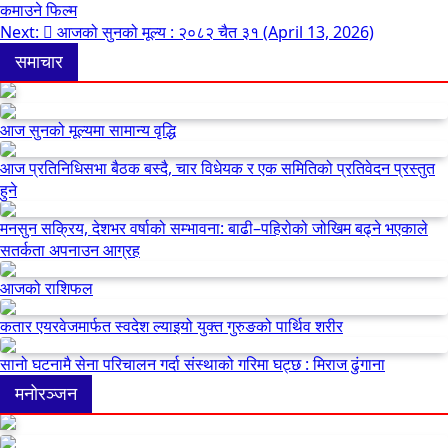
कमाउने फिल्म
navigation
Next:
आजको सुनको मूल्य : २०८२ चैत ३१ (April 13, 2026)
समाचार
आज सुनको मूल्यमा सामान्य वृद्धि
आज प्रतिनिधिसभा बैठक बस्दै, चार विधेयक र एक समितिको प्रतिवेदन प्रस्तुत
हुने
मनसुन सक्रिय, देशभर वर्षाको सम्भावना: बाढी–पहिरोको जोखिम बढ्ने भएकाले
सतर्कता अपनाउन आग्रह
आजको राशिफल
कतार एयरवेजमार्फत स्वदेश ल्याइयो युक्त गुरुङको पार्थिव शरीर
सानो घटनामै सेना परिचालन गर्दा संस्थाको गरिमा घट्छ : मिराज ढुंगाना
मनोरञ्जन