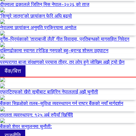
दीपमाला ढकालले जितिन् मिस नेपाल–२०२६ को ताज
‘सिन्दुरे जात्रा’को छायांकन फेरि अघि बढ्यो
नेपालमा छायांकन अनुमति प्रक्रियामा अन्योल
दुर्गेश–प्रियंकाको ‘ताराबाजी लैलै’ गीत विवादमा, प्रतिबन्धको मागसहित निवेदन
दक्षिणढोकामा स्वागत ट्रेडिङ ग्रुपको बहु–ब्रान्ड शोरूम उद्घाटन
परम्परागत बाजा संरक्षणको प्रयास तीव्र, तर लोप हुने जोखिम अझै टर्‍यो छैन
बैंक/बित्त
एफएटिएफको खैरो सूचीबाट बाहिरिन नेपाललाई अझै चुनौती
बैंकका सिइओको तलब–सुविधा व्यवस्थापन गर्न राष्ट्र बैंकको नयाँ मार्गदर्शन
तरलता व्यवस्थापन: १२५ अर्ब रुपैयाँ खिचिँदै
बैंकको शेयर सन्तुलनमा चुनौती:
राजनीति