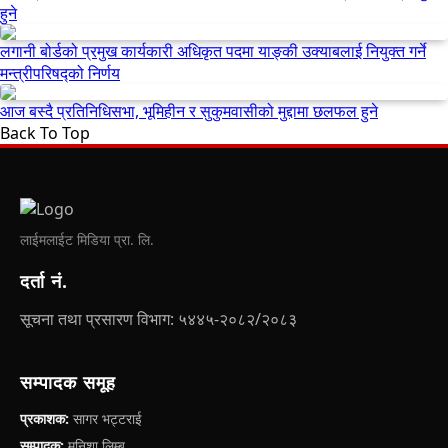
हुने
लगानी बोर्डको प्रमुख कार्यकारी अधिकृत पदमा याङ्की उक्याबलाई नियुक्त गर्ने
मन्त्रीपरिषद्को निर्णय
आज बस्दै प्रतिनिधिसभा, भूमिहीन र सुकुमवासीको मुद्दामा छलफल हुने
Back To Top
लाईमलाईट मिडिया प्रा. लि.
दर्ता नं.
सूचना तथा प्रसारण विभाग: ५४४५-२०८२/२०८३
सम्पादक समूह
प्रकाशक:
सागर भट्टराई
सम्पादक:
मनिशा लिम्बू