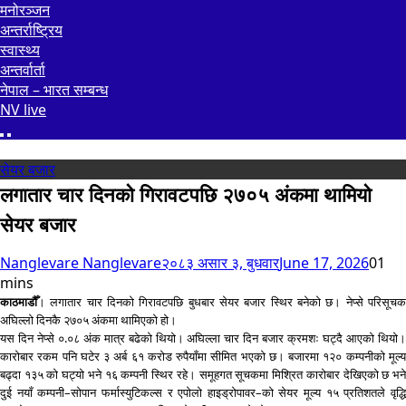
मनोरञ्जन
अन्तर्राष्ट्रिय
स्वास्थ्य
अन्तर्वार्ता
नेपाल – भारत सम्बन्ध
NV live
सेयर बजार
लगातार चार दिनको गिरावटपछि २७०५ अंकमा थामियो
सेयर बजार
Nanglevare Nanglevare
२०८३ असार ३, बुधवार
June 17, 2026
0
1
mins
काठमाडौँ
। लगातार चार दिनको गिरावटपछि बुधबार सेयर बजार स्थिर बनेको छ। नेप्से परिसूचक
अघिल्लो दिनकै २७०५ अंकमा थामिएको हो।
यस दिन नेप्से ०.०८ अंक मात्र बढेको थियो। अघिल्ला चार दिन बजार क्रमशः घट्दै आएको थियो।
कारोबार रकम पनि घटेर ३ अर्ब ६१ करोड रुपैयाँमा सीमित भएको छ। बजारमा १२० कम्पनीको मूल्य
बढ्दा १३५ को घट्यो भने १६ कम्पनी स्थिर रहे। समूहगत सूचकमा मिश्रित कारोबार देखिएको छ भने
दुई नयाँ कम्पनी–सोपान फर्मास्युटिकल्स र एपोलो हाइड्रोपावर–को सेयर मूल्य १५ प्रतिशतले वृद्धि