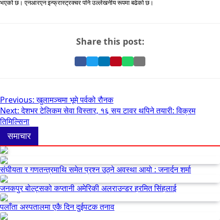
भएको छ। एनआरएन इन्फ्रास्ट्रक्चर पनि उल्लेखनीय रूपमा बढेको छ।
Share this post:
Share
Share
Share
Pin
Share
Share
on
on
on
it
on
via
Facebook
Twitter
LinkedIn
on
WhatsApp
Email
Pinterest
Post
Previous:
खुलामञ्चमा भूमे पर्वको रौनक
Next:
देशभर टेलिकम सेवा विस्तार, १६ सय टावर थपिने तयारी: विक्रम
navigation
तिमिल्सिना
समाचार
संघीयता र गणतन्त्रमाथि समेत प्रश्न उठ्ने अवस्था आयो : जनार्दन शर्मा
जनकपुर बोल्ट्सको कप्तानी अमेरिकी अलराउन्डर हरमित सिंहलाई
पलाँता अस्पतालमा एकै दिन दुईपटक तनाव