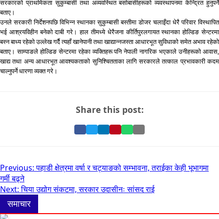
सरकारको प्राथमिकता सुकुम्बासी तथा अव्यवस्थित बसोबासीहरूको व्यवस्थापनमा केन्द्रित हुनुपर्ने
बताए।
उनले सरकारी निर्देशनपछि विभिन्न स्थानका सुकुम्बासी बस्तीमा डोजर चलाइँदा धेरै परिवार विस्थापित
भई आश्रयविहीन बनेको दाबी गरे। हाल तीमध्ये धेरैजना कीर्तिपुरलगायत स्थानका होल्डिङ सेन्टरमा
बस्न बाध्य रहेको उल्लेख गर्दै त्यहाँ खानेपानी तथा खाद्यान्नजस्ता आधारभूत सुविधाको समेत अभाव रहेको
बताए। साम्पाङले होल्डिङ सेन्टरमा रहेका व्यक्तिहरू पनि नेपाली नागरिक भएकाले उनीहरूको आवास,
खाद्य तथा अन्य आधारभूत आवश्यकताको सुनिश्चितताका लागि सरकारले तत्काल प्रभावकारी कदम
चाल्नुपर्ने धारणा व्यक्त गरे।
Share this post:
Share
Share
Share
Pin
Share
Share
on
on
on
it
on
via
Facebook
Twitter
LinkedIn
on
WhatsApp
Email
Pinterest
Post
Previous:
पहाडी क्षेत्रमा वर्षा र चट्याङको सम्भावना, तराईका केही भूभागमा
गर्मी बढ्ने
navigation
Next:
चिया उद्योग संकटमा, सरकार उदासीनः सांसद राई
समाचार