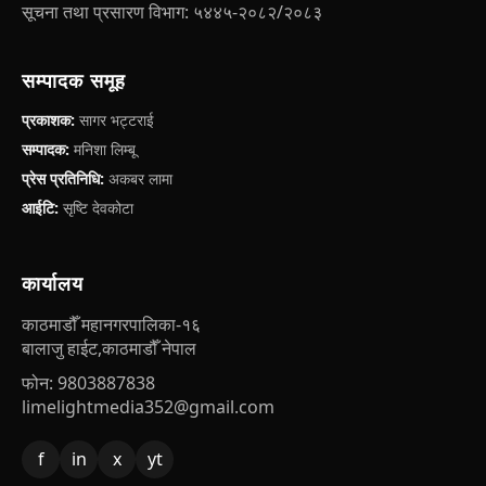
सूचना तथा प्रसारण विभाग: ५४४५-२०८२/२०८३
सम्पादक समूह
प्रकाशक:
सागर भट्टराई
सम्पादक:
मनिशा लिम्बू
प्रेस प्रतिनिधि:
अकबर लामा
आईटि:
सृष्टि देवकोटा
कार्यालय
काठमाडौँ महानगरपालिका-१६
बालाजु हाईट,काठमाडौँ नेपाल
फोन: 9803887838
limelightmedia352@gmail.com
f
in
x
yt