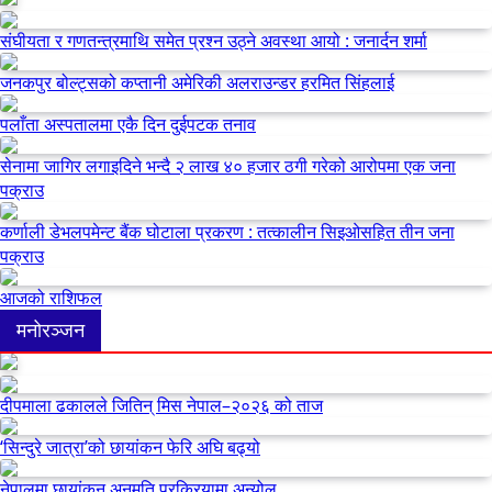
संघीयता र गणतन्त्रमाथि समेत प्रश्न उठ्ने अवस्था आयो : जनार्दन शर्मा
जनकपुर बोल्ट्सको कप्तानी अमेरिकी अलराउन्डर हरमित सिंहलाई
पलाँता अस्पतालमा एकै दिन दुईपटक तनाव
सेनामा जागिर लगाइदिने भन्दै २ लाख ४० हजार ठगी गरेको आरोपमा एक जना
पक्राउ
कर्णाली डेभलपमेन्ट बैंक घोटाला प्रकरण : तत्कालीन सिइओसहित तीन जना
पक्राउ
आजको राशिफल
मनोरञ्जन
दीपमाला ढकालले जितिन् मिस नेपाल–२०२६ को ताज
‘सिन्दुरे जात्रा’को छायांकन फेरि अघि बढ्यो
नेपालमा छायांकन अनुमति प्रक्रियामा अन्योल