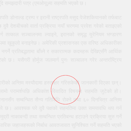
१४ बुँदे समझदारी पत्र (एमओयू)मा सहमति भएको छ।
ट्रपति डोनाल्ड ट्रम्प र इरानी राष्ट्रपति मसुद पेजेशकियानको तर्फबाट
ै देशबीचको वार्ता प्रक्रिया नयाँ चरणमा प्रवेश गरेको बताइएको
 तत्काल सञ्चालनमा ल्याइने, इरानको समृद्ध युरेनियम भण्डारण
 रूपमा खुकुलो बनाइनेछ। अमेरिकी प्रशासनका एक वरिष्ठ अधिकारीका
ने प्रतिबद्धतामा बाँध्ने र सकारात्मक कदमहरू देखिएसँगै आर्थिक
ो छ। यसैगरी होर्मुज जलमार्ग पुनः सञ्चालन गरेर अन्तर्राष्ट्रिय
झदारीको अन्तिम मस्यौदामा हस्ताक्षर गरिसकेको जानकारी दिएका छन्।
ामो परामर्शपछि अधिकांश विवादित विषयमा सहमति जुटेको हो।
ेबनानसँग सम्बन्धित सैन्य गतिविधि रोक्ने तथा ६० दिनभित्र अन्तिम
 गरिएको छ। आवश्यक परे दुवै पक्षको सहमतिमा उक्त समयावधि थप गर्न
्री नाकाबन्दी तथा सम्बन्धित प्रतिबन्ध हटाउने प्रक्रिया सुरु गर्ने
 व्यापारिक जहाजहरूको निर्बाध आवतजावत सुनिश्चित गर्ने सहमति भएको