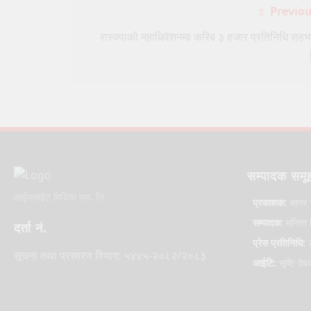
Post
Previou
navigation
रास्वपाको महाधिवेशनमा करिब ३ हजार प्रतिनिधि सहभ
सम्पादक समू
लाईमलाईट मिडिया प्रा. लि.
प्रकाशक:
सागर 
सम्पादक:
मनिशा ल
दर्ता नं.
प्रेस प्रतिनिधि:
अ
सूचना तथा प्रसारण विभाग: ५४४५-२०८२/२०८३
आईटि:
सृष्टि देव