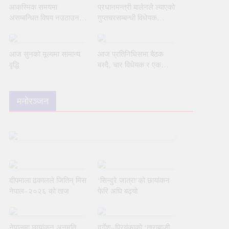
आकस्मिक समयमा
प्रधानमन्त्री बालेनले ल्याएको
असम्बन्धित विषय नउठाउन
गुप्तचरसम्बन्धी विधेयक
सभामुखको ध्यानाकर्षण
संसदीय समितिबाट जस्ताकै
गराउँदै रुलिङको माग
तस्तै पारित
आज सुनको मूल्यमा सामान्य
आज प्रतिनिधिसभा बैठक
वृद्धि
बस्दै, चार विधेयक र एक
समितिको प्रतिवेदन प्रस्तुत
हुने
मनोरञ्जन
दीपमाला ढकालले जितिन् मिस
‘सिन्दुरे जात्रा’को छायांकन
नेपाल–२०२६ को ताज
फेरि अघि बढ्यो
नेपालमा छायांकन अनुमति
दुर्गेश–प्रियंकाको ‘ताराबाजी