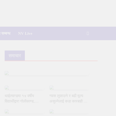
 सम्बन्ध
NV Live
समाचार
थाईल्यान्डमा १४ वर्षीय
ग्यास लुकाउने र बढी मूल्य
विद्यार्थीद्वारा गोलीकाण्ड,
असुल्नेलाई कडा कारबाही गर्ने
शिक्षकसहित ७ जनाको मृत्यु
सरकारको चेतावनी