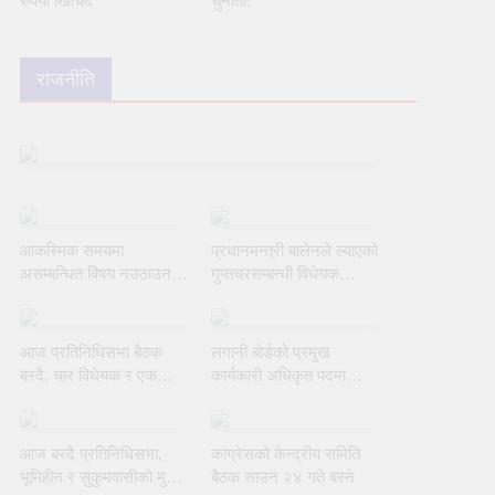
रुपैयाँ खिचिँदै
चुनौती:
राजनीति
आकस्मिक समयमा
प्रधानमन्त्री बालेनले ल्याएको
असम्बन्धित विषय नउठाउन
गुप्तचरसम्बन्धी विधेयक
सभामुखको ध्यानाकर्षण
संसदीय समितिबाट जस्ताकै
गराउँदै रुलिङको माग
तस्तै पारित
आज प्रतिनिधिसभा बैठक
लगानी बोर्डको प्रमुख
बस्दै, चार विधेयक र एक
कार्यकारी अधिकृत पदमा
समितिको प्रतिवेदन प्रस्तुत
याङ्की उक्याबलाई नियुक्त
हुने
गर्ने मन्त्रीपरिषद्को निर्णय
आज बस्दै प्रतिनिधिसभा,
कांग्रेसको केन्द्रीय समिति
भूमिहीन र सुकुमवासीको मुद्दामा
बैठक साउन २४ गते बस्ने