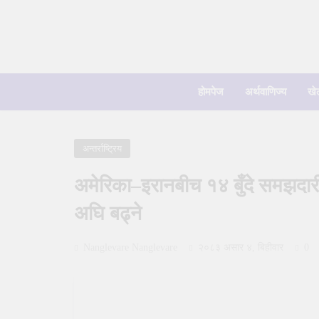
Skip
to
content
होमपेज
अर्थवाणिज्य
खे
अन्तर्राष्ट्रिय
अमेरिका–इरानबीच १४ बुँदे समझदारी, आ
अघि बढ्ने
Nanglevare Nanglevare
२०८३ असार ४, बिहीवार
0