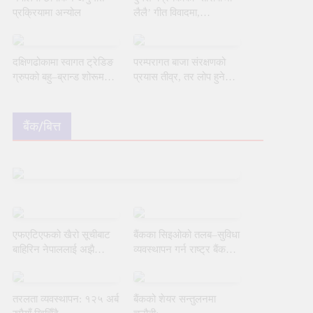
प्रक्रियामा अन्योल
लैलै’ गीत विवादमा,
प्रतिबन्धको मागसहित निवेदन
दक्षिणढोकामा स्वागत ट्रेडिङ
परम्परागत बाजा संरक्षणको
ग्रुपको बहु–ब्रान्ड शोरूम
प्रयास तीव्र, तर लोप हुने
उद्घाटन
जोखिम अझै टर्‍यो छैन
बैंक/बित्त
एफएटिएफको खैरो सूचीबाट
बैंकका सिइओको तलब–सुविधा
बाहिरिन नेपाललाई अझै
व्यवस्थापन गर्न राष्ट्र बैंकको
चुनौती
नयाँ मार्गदर्शन
तरलता व्यवस्थापन: १२५ अर्ब
बैंकको शेयर सन्तुलनमा