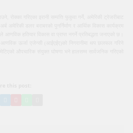
, रोक्का गरिएका इरानी सम्पत्ति फुकुवा गर्ने, अमेरिकी ट्रेजरीबाट
्ब अमेरिकी डलर बराबरको पुनर्निर्माण र आर्थिक विकास कार्यक्रम
े आणविक हतियार विकास वा प्राप्त नगर्ने प्रतिबद्धता जनाएको छ।
ष्ट्रिय आणविक ऊर्जा एजेन्सी (आईएईए)को निगरानीमा थप छलफल गरिने
ेटिएको औपचारिक संयुक्त घोषणा भने हालसम्म सार्वजनिक गरिएको
re this post:
e
hare
Share
Pin
Share
Share
n
on
it
on
via
book
witter
LinkedIn
on
WhatsApp
Email
Pinterest