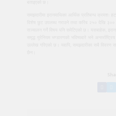
बताइएको छ।
समझदारीमा इरानमाथिका आर्थिक प्रतिबन्ध क्रमशः हटाउने
विशेष छुट उपलब्ध गराउने तथा करिब २५० देखि ३०० अर
सञ्चालन गर्ने विषय पनि समेटिएको छ। यसबाहेक, इरानल
समृद्ध युरेनियम भण्डारणको भविष्यबारे भने अन्तर्रा
उल्लेख गरिएको छ। यद्यपि, समझदारीका सबै विवरण सम
छैन।
Sha
Shar
S
on
o
Face
T