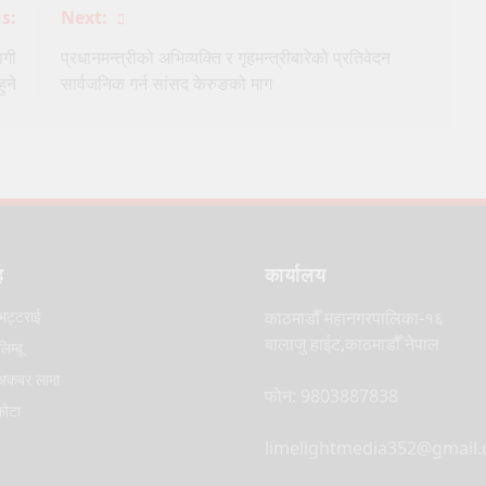
s:
Next:
ागी
प्रधानमन्त्रीको अभिव्यक्ति र गृहमन्त्रीबारेको प्रतिवेदन
हुने
सार्वजनिक गर्न सांसद केरुङको माग
ह
कार्यालय
भट्टराई
काठमाडौँ महानगरपालिका-१६
बालाजु हाईट,काठमाडौँ नेपाल
िम्बू
कबर लामा
फोन: 9803887838
कोटा
limelightmedia352@gmail