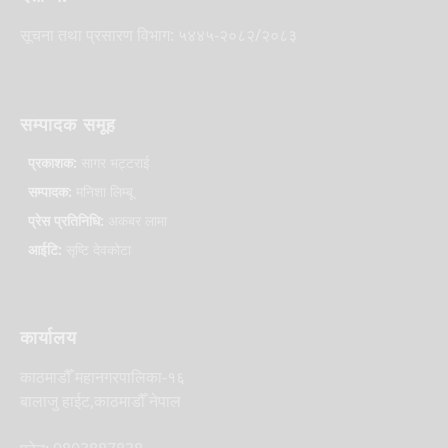
सूचना तथा प्रसारण विभाग: ५४४५-२०८२/२०८३
सम्पादक समूह
प्रकाशक:
सागर भट्टराई
सम्पादक:
मनिशा लिम्बू
प्रेस प्रतिनिधि:
अकबर लामा
आईटि:
सृष्टि देवकोटा
कार्यालय
काठमाडौँ महानगरपालिका-१६
बालाजु हाईट,काठमाडौँ नेपाल