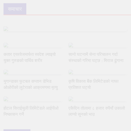
समाचार
कतार एयरवेजमार्फत स्वदेश ल्याइयो
सानो घटनामै सेना परिचालन गर्दा
युक्त गुरुङको पार्थिव शरीर
संस्थाको गरिमा घट्छ : मिराज ढुंगाना
युगान्डाका फुटबल कप्तान डेभिड
कृषि विकास बैंक लिमिटेडको नाफा
ओओरीको लुटेराको आक्रमणमा मृत्यु
प्रतिशत घट्यो
होटल सिराईचुली लिमिटेडले आईपीओ
एकैदिन तोलामा ८ हजार रुपैयाँ उकालो
निष्कासन गर्ने
लाग्यो सुनको भाउ