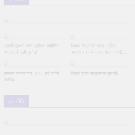
एफएटिएफको खैरो सूचीबाट बाहिरिन
बैंकका सिइओको तलब–सुविधा
नेपाललाई अझै चुनौती
व्यवस्थापन गर्न राष्ट्र बैंकको नयाँ
मार्गदर्शन
तरलता व्यवस्थापन: १२५ अर्ब रुपैयाँ
बैंकको शेयर सन्तुलनमा चुनौती:
खिचिँदै
राजनीति