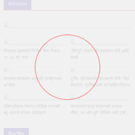
मनोरञ्जन
दीपमाला ढकालले जितिन् मिस नेपाल–
‘सिन्दुरे जात्रा’को छायांकन फेरि अघि
२०२६ को ताज
बढ्यो
नेपालमा छायांकन अनुमति प्रक्रियामा
दुर्गेश–प्रियंकाको ‘ताराबाजी लैलै’ गीत
अन्योल
विवादमा, प्रतिबन्धको मागसहित निवेदन
दक्षिणढोकामा स्वागत ट्रेडिङ ग्रुपको
परम्परागत बाजा संरक्षणको प्रयास
बहु–ब्रान्ड शोरूम उद्घाटन
तीव्र, तर लोप हुने जोखिम अझै टर्‍यो
छैन
बैंक/बित्त