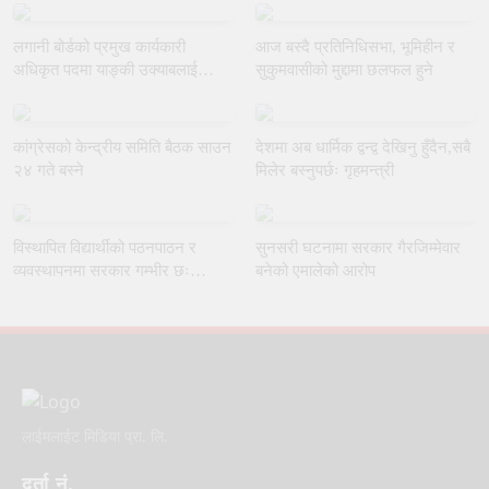
लगानी बोर्डको प्रमुख कार्यकारी
आज बस्दै प्रतिनिधिसभा, भूमिहीन र
अधिकृत पदमा याङ्की उक्याबलाई
सुकुमवासीको मुद्दामा छलफल हुने
नियुक्त गर्ने मन्त्रीपरिषद्को निर्णय
कांग्रेसको केन्द्रीय समिति बैठक साउन
देशमा अब धार्मिक द्वन्द्व देखिनु हुँदैन,सबै
२४ गते बस्ने
मिलेर बस्नुपर्छः गृहमन्त्री
विस्थापित विद्यार्थीको पठनपाठन र
सुनसरी घटनामा सरकार गैरजिम्मेवार
व्यवस्थापनमा सरकार गम्भीर छः
बनेको एमालेको आरोप
शिक्षामन्त्री पोखरेल
लाईमलाईट मिडिया प्रा. लि.
दर्ता नं.