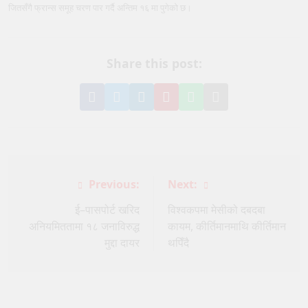
जितसँगै फ्रान्स समूह चरण पार गर्दै अन्तिम १६ मा पुगेको छ।
Share this post:
Share
Share
Share
Pin
Share
Share
on
on
on
it
on
via
Facebook
Twitter
LinkedIn
on
WhatsApp
Email
Pinterest
Post
Previous:
Next:
navigation
ई–पासपोर्ट खरिद
विश्वकपमा मेसीको दबदबा
अनियमिततामा १८ जनाविरुद्ध
कायम, कीर्तिमानमाथि कीर्तिमान
मुद्दा दायर
थपिँदै