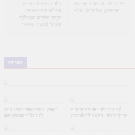
navigation
सरकारको बजेट र नीति
हालान्डको तहल्का, विश्वकपमा
कार्यान्वयनमा नवीनता
नर्वेको ऐतिहासिक पुनरागमन
नदेखिएको कांग्रेस प्रमुख
सचेतक थापाको टिप्पणी
समाचार
कतार एयरवेजमार्फत स्वदेश ल्याइयो
सानो घटनामै सेना परिचालन गर्दा
युक्त गुरुङको पार्थिव शरीर
संस्थाको गरिमा घट्छ : मिराज ढुंगाना