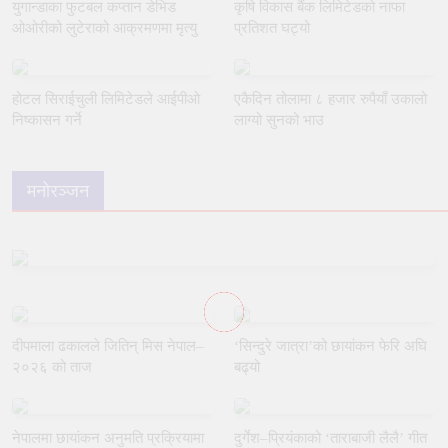
युगान्डाका फुटबल कप्तान डेभिड
कृषि विकास बैंक लिमिटेडको नाफा
ओओरीको लुटेराको आक्रमणमा मृत्यु
प्रतिशत घट्यो
होटल सिराईचुली लिमिटेडले आईपीओ
एकैदिन तोलामा ८ हजार रुपैयाँ उकालो
निष्कासन गर्ने
लाग्यो सुनको भाउ
मनोरञ्जन
दीपमाला ढकालले जितिन् मिस नेपाल–
‘सिन्दुरे जात्रा’को छायांकन फेरि अघि
२०२६ को ताज
बढ्यो
नेपालमा छायांकन अनुमति प्रक्रियामा
दुर्गेश–प्रियंकाको ‘ताराबाजी लैलै’ गीत