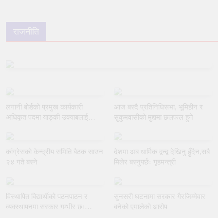
राजनीति
लगानी बोर्डको प्रमुख कार्यकारी
आज बस्दै प्रतिनिधिसभा, भूमिहीन र
अधिकृत पदमा याङ्की उक्याबलाई
सुकुमवासीको मुद्दामा छलफल हुने
नियुक्त गर्ने मन्त्रीपरिषद्को निर्णय
कांग्रेसको केन्द्रीय समिति बैठक साउन
देशमा अब धार्मिक द्वन्द्व देखिनु हुँदैन,सबै
२४ गते बस्ने
मिलेर बस्नुपर्छः गृहमन्त्री
विस्थापित विद्यार्थीको पठनपाठन र
सुनसरी घटनामा सरकार गैरजिम्मेवार
व्यवस्थापनमा सरकार गम्भीर छः
बनेको एमालेको आरोप
शिक्षामन्त्री पोखरेल