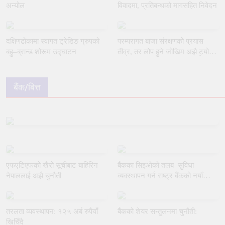
अन्योल
विवादमा, प्रतिबन्धको मागसहित निवेदन
दक्षिणढोकामा स्वागत ट्रेडिङ ग्रुपको
परम्परागत बाजा संरक्षणको प्रयास
बहु–ब्रान्ड शोरूम उद्घाटन
तीव्र, तर लोप हुने जोखिम अझै टर्‍यो
छैन
बैंक/बित्त
एफएटिएफको खैरो सूचीबाट बाहिरिन
बैंकका सिइओको तलब–सुविधा
नेपाललाई अझै चुनौती
व्यवस्थापन गर्न राष्ट्र बैंकको नयाँ
मार्गदर्शन
तरलता व्यवस्थापन: १२५ अर्ब रुपैयाँ
बैंकको शेयर सन्तुलनमा चुनौती:
खिचिँदै