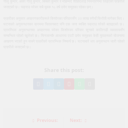
गोलु कुमार, अर्का गोलु कुमार, बिक्की कुमार र मोहम्मद शाहिदलाई नियन्त्रणमा लिइएको प्रहरीले
जनाएको छ। पक्राउ परेका सबै युवक १८ वर्ष उमेर समूहका रहेका छन्।
प्रहरीका अनुसार अपहरणकारीहरूले किशोरका परिवारसँग २२ लाख रुपैयाँ फिरौती मागेका थिए।
घटनाको अनुसन्धानका क्रममा चितवनबाट पनि एक जना व्यक्ति पक्राउ परेको बताइएको छ।
प्रारम्भिक अनुसन्धानमा अपहरणमा परेका किशोरका परिवार सुनको कालिगढी व्यवसायसँग
सम्बन्धित रहेको खुलेको छ। चिनजानकै आधारमा एउटै उमेर समूहका केही युवाहरूको योजनामा
अपहरण भएको हुन सक्ने प्रहरीको प्रारम्भिक निष्कर्ष छ। घटनाबारे थप अनुसन्धान जारी रहेको
प्रहरीले जनाएको छ।
Share this post:
Share
Share
Share
Pin
Share
Share
on
on
on
it
on
via
Facebook
Twitter
LinkedIn
on
WhatsApp
Email
Pinterest
Post
Previous:
Next: