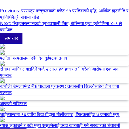
Facebook
Twitter
LinkedIn
on
WhatsApp
Email
Pinterest
Post
Previous:
परराष्ट्र मन्त्रालयको बजेट ११ प्रतिशतले वृद्धि, आर्थिक कूटनीति र
प्रविधिमैत्री सेवामा जोड
navigation
Next:
स्विट्जरल्यान्डको प्रभावशाली जित, बोस्निया एन्ड हर्जगोभिना ४–१ ले
पराजित
समाचार
पलाँता अस्पतालमा एकै दिन दुईपटक तनाव
सेनामा जागिर लगाइदिने भन्दै २ लाख ४० हजार ठगी गरेको आरोपमा एक जना
पक्राउ
कर्णाली डेभलपमेन्ट बैंक घोटाला प्रकरण : तत्कालीन सिइओसहित तीन जना
पक्राउ
आजको राशिफल
थाईल्यान्डमा १४ वर्षीय विद्यार्थीद्वारा गोलीकाण्ड, शिक्षकसहित ७ जनाको मृत्यु
ग्यास लुकाउने र बढी मूल्य असुल्नेलाई कडा कारबाही गर्ने सरकारको चेतावनी