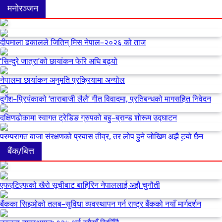
मनोरञ्जन
दीपमाला ढकालले जितिन् मिस नेपाल–२०२६ को ताज
‘सिन्दुरे जात्रा’को छायांकन फेरि अघि बढ्यो
नेपालमा छायांकन अनुमति प्रक्रियामा अन्योल
दुर्गेश–प्रियंकाको ‘ताराबाजी लैलै’ गीत विवादमा, प्रतिबन्धको मागसहित निवेदन
दक्षिणढोकामा स्वागत ट्रेडिङ ग्रुपको बहु–ब्रान्ड शोरूम उद्घाटन
परम्परागत बाजा संरक्षणको प्रयास तीव्र, तर लोप हुने जोखिम अझै टर्‍यो छैन
बैंक/बित्त
एफएटिएफको खैरो सूचीबाट बाहिरिन नेपाललाई अझै चुनौती
बैंकका सिइओको तलब–सुविधा व्यवस्थापन गर्न राष्ट्र बैंकको नयाँ मार्गदर्शन