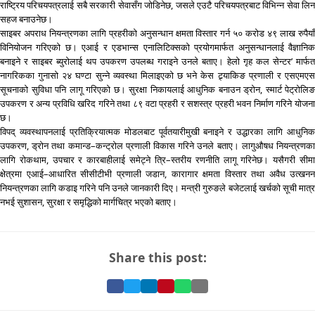
राष्ट्रिय परिचयपत्रलाई सबै सरकारी सेवासँग जोडिनेछ, जसले एउटै परिचयपत्रबाट विभिन्न सेवा लिन
सहज बनाउनेछ।
साइबर अपराध नियन्त्रणका लागि प्रहरीको अनुसन्धान क्षमता विस्तार गर्न ५० करोड ४९ लाख रुपैयाँ
विनियोजन गरिएको छ। एआई र एडभान्स एनालिटिक्सको प्रयोगमार्फत अनुसन्धानलाई वैज्ञानिक
बनाइने र साइबर ब्युरोलाई थप उपकरण उपलब्ध गराइने उनले बताए। हेलो गृह कल सेन्टर’ मार्फत
नागरिकका गुनासो २४ घण्टा सुन्ने व्यवस्था मिलाइएको छ भने केस ट्र्याकिङ प्रणाली र एसएमएस
सूचनाको सुविधा पनि लागू गरिएको छ। सुरक्षा निकायलाई आधुनिक बनाउन ड्रोन, स्मार्ट पेट्रोलिङ
उपकरण र अन्य प्रविधि खरिद गरिने तथा ८९ वटा प्रहरी र सशस्त्र प्रहरी भवन निर्माण गरिने योजना
छ।
विपद् व्यवस्थापनलाई प्रतिक्रियात्मक मोडलबाट पूर्वतयारीमुखी बनाइने र उद्धारका लागि आधुनिक
उपकरण, ड्रोन तथा कमान्ड–कन्ट्रोल प्रणाली विकास गरिने उनले बताए। लागुऔषध नियन्त्रणका
लागि रोकथाम, उपचार र कारबाहीलाई समेट्ने त्रि–स्तरीय रणनीति लागू गरिनेछ। यसैगरी सीमा
क्षेत्रमा एआई–आधारित सीसीटीभी प्रणाली जडान, कारागार क्षमता विस्तार तथा अवैध उत्खनन
नियन्त्रणका लागि कडाइ गरिने पनि उनले जानकारी दिए। मन्त्री गुरुङले बजेटलाई खर्चको सूची मात्र
नभई सुशासन, सुरक्षा र समृद्धिको मार्गचित्र भएको बताए।
Share this post:
Share
Share
Share
Pin
Share
Share
on
on
on
it
on
via