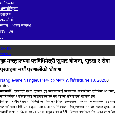
मनोरञ्जन
अन्तर्राष्ट्रिय
स्वास्थ्य
अन्तर्वार्ता
नेपाल – भारत सम्बन्ध
NV live
राजनीति
समाचार
गृह मन्त्रालयमा प्रविधिमैत्री सुधार योजना, सुरक्षा र सेवा
प्रवाहमा नयाँ प्रणालीको घोषणा
Nanglevare Nanglevare
२०८३ असार ४, बिहीवार
June 18, 2026
0
1
mins
काठमाडौँ
। गृहमन्त्री सुधन गुरुङले गृह प्रशासनलाई परम्परागत प्रणालीबाट प्रविधिमा आधारित,
नागरिकमैत्री र परिणाममुखी बनाउन सरकारले नयाँ योजना अघि सारेको बताएका छन्।
बिहीबार प्रतिनिधिसभामा विनियोजन विधेयकमाथिको छलफलका क्रममा सांसदहरूले उठाएका
प्रश्नको जवाफ दिँदै उनले सुरक्षा, साइबर अपराध नियन्त्रण, विपद् व्यवस्थापन र सेवा प्रवाह सुधारलाई
प्राथमिकतामा राखिएको बताए। उनका अनुसार ‘वन आईडी, मल्टिपल गभर्मेन्ट सर्भिस’ अवधारणामार्फत