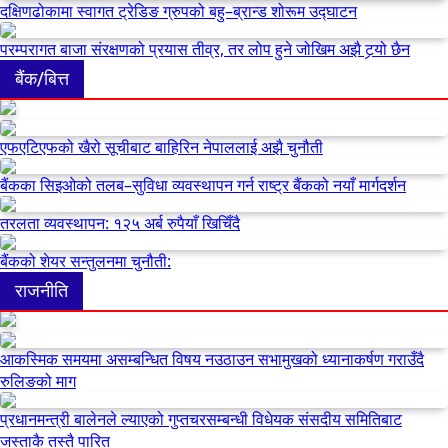
दक्षिणढोकामा स्वागत ट्रेडिङ ग्रुपको बहु–ब्रान्ड शोरूम उद्घाटन
परम्परागत बाजा संरक्षणको प्रयास तीव्र, तर लोप हुने जोखिम अझै टर्‍यो छैन
बैंक/बित्त
एफएटिएफको खैरो सूचीबाट बाहिरिन नेपाललाई अझै चुनौती
बैंकका सिइओको तलब–सुविधा व्यवस्थापन गर्न राष्ट्र बैंकको नयाँ मार्गदर्शन
तरलता व्यवस्थापन: १२५ अर्ब रुपैयाँ खिचिँदै
बैंकको शेयर सन्तुलनमा चुनौती:
राजनीति
आकस्मिक समयमा असम्बन्धित विषय नउठाउन सभामुखको ध्यानाकर्षण गराउँदै
रुलिङको माग
प्रधानमन्त्री बालेनले ल्याएको गुप्तचरसम्बन्धी विधेयक संसदीय समितिबाट
जस्ताकै तस्तै पारित