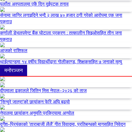
पलाँता अस्पतालमा एकै दिन दुईपटक तनाव
सेनामा जागिर लगाइदिने भन्दै २ लाख ४० हजार ठगी गरेको आरोपमा एक जना
पक्राउ
कर्णाली डेभलपमेन्ट बैंक घोटाला प्रकरण : तत्कालीन सिइओसहित तीन जना
पक्राउ
आजको राशिफल
थाईल्यान्डमा १४ वर्षीय विद्यार्थीद्वारा गोलीकाण्ड, शिक्षकसहित ७ जनाको मृत्यु
मनोरञ्जन
दीपमाला ढकालले जितिन् मिस नेपाल–२०२६ को ताज
‘सिन्दुरे जात्रा’को छायांकन फेरि अघि बढ्यो
नेपालमा छायांकन अनुमति प्रक्रियामा अन्योल
दुर्गेश–प्रियंकाको ‘ताराबाजी लैलै’ गीत विवादमा, प्रतिबन्धको मागसहित निवेदन