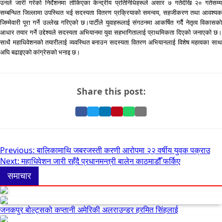
उनले जारी गरेको निर्देशनमा तोकिएका केन्द्रीय प्रतिनिधिहरूले असार ७ गतेदेखि २० गतेसम्म
सम्बन्धित जिल्लामा उपस्थित भई सदस्यता वितरण प्रक्रियाको समन्वय, सहजीकरण तथा आवश्यक
जिम्मेवारी पूरा गर्ने उल्लेख गरिएको छ।पार्टीले युवाहरूलाई संगठनमा आकर्षित गर्दै नेतृत्व विकासको
आधार तयार गर्ने उद्देश्यले सदस्यता अभियानमा युवा सहभागितालाई प्राथमिकता दिएको जनाएको छ।
साथै महाधिवेशनको तयारीलाई व्यवस्थित बनाउन सदस्यता वितरण अभियानलाई विशेष महत्वका साथ
अघि बढाइएको कांग्रेसको भनाइ छ।
Share this post:
Share
Share
Share
Pin
Share
Share
on
on
on
it
on
via
Facebook
Twitter
LinkedIn
on
WhatsApp
Email
Pinterest
Post
Previous:
बालिकामाथि जबरजस्ती करणी आरोपमा २२ वर्षीय युवक पक्राउ
Next:
महाधिवेशन जारी रहँदै प्रधानमन्त्री बालेन काठमाडौँ फर्किए
navigation
समाचार
जनकपुर बोल्ट्सको कप्तानी अमेरिकी अलराउन्डर हरमित सिंहलाई