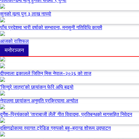
सुनको मूल्य पुन ३ लाख नाघ्यो
पाँच प्रदेशमा भारी वर्षाको सम्भावना, मनसुनी गतिविधि कायमै
आजको राशिफल
मनोरञ्जन
दीपमाला ढकालले जितिन् मिस नेपाल–२०२६ को ताज
‘सिन्दुरे जात्रा’को छायांकन फेरि अघि बढ्यो
नेपालमा छायांकन अनुमति प्रक्रियामा अन्योल
दुर्गेश–प्रियंकाको ‘ताराबाजी लैलै’ गीत विवादमा, प्रतिबन्धको मागसहित निवेदन
दक्षिणढोकामा स्वागत ट्रेडिङ ग्रुपको बहु–ब्रान्ड शोरूम उद्घाटन