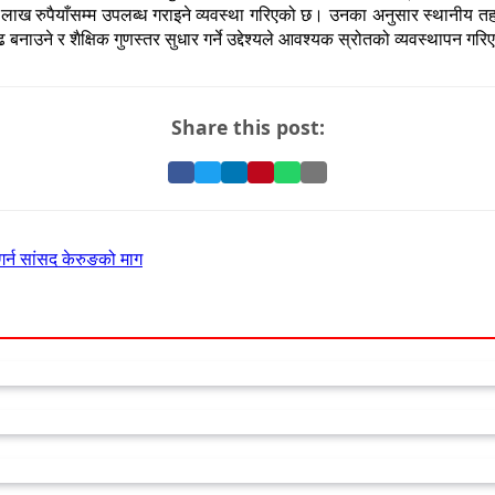
ाख रुपैयाँसम्म उपलब्ध गराइने व्यवस्था गरिएको छ। उनका अनुसार स्थानीय तहक
 बनाउने र शैक्षिक गुणस्तर सुधार गर्ने उद्देश्यले आवश्यक स्रोतको व्यवस्थापन ग
Share this post:
Share
Share
Share
Pin
Share
Share
on
on
on
it
on
via
Facebook
Twitter
LinkedIn
on
WhatsApp
Email
Pinterest
 गर्न सांसद केरुङको माग