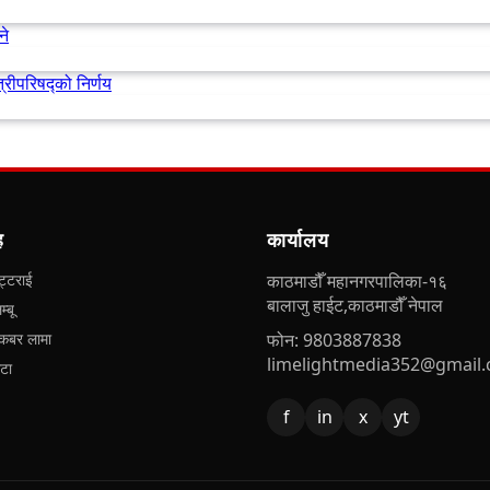
ने
्रीपरिषद्को निर्णय
ह
कार्यालय
्टराई
काठमाडौँ महानगरपालिका-१६
बालाजु हाईट,काठमाडौँ नेपाल
्बू
बर लामा
फोन: 9803887838
limelightmedia352@gmail
ोटा
f
in
x
yt