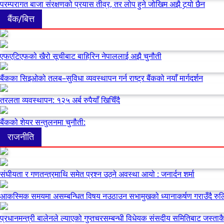
परम्परागत बाजा संरक्षणको प्रयास तीव्र, तर लोप हुने जोखिम अझै टर्‍यो छैन
बैंक/बित्त
एफएटिएफको खैरो सूचीबाट बाहिरिन नेपाललाई अझै चुनौती
बैंकका सिइओको तलब–सुविधा व्यवस्थापन गर्न राष्ट्र बैंकको नयाँ मार्गदर्शन
तरलता व्यवस्थापन: १२५ अर्ब रुपैयाँ खिचिँदै
बैंकको शेयर सन्तुलनमा चुनौती:
राजनीति
संघीयता र गणतन्त्रमाथि समेत प्रश्न उठ्ने अवस्था आयो : जनार्दन शर्मा
आकस्मिक समयमा असम्बन्धित विषय नउठाउन सभामुखको ध्यानाकर्षण गराउँदै रु
प्रधानमन्त्री बालेनले ल्याएको गुप्तचरसम्बन्धी विधेयक संसदीय समितिबाट जस्ताकै