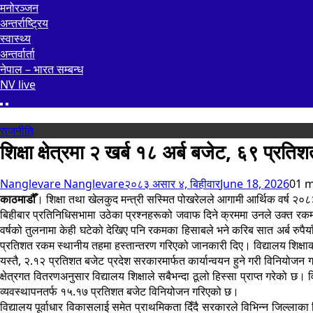
मनोरञ्जन
अन्तर्राष्ट्रिय
स्वास्थ्य
अन्तर्वार्ता
नेपाल – भारत सम्बन्ध
NV live
राजनीति
शिक्षा क्षेत्रमा २ खर्ब १८ अर्ब बजेट, ६९ प्र
Nanglevare Nanglevare
२०८३ असार ४, बिहीवार
June 18, 2026
0
1 m
काठमाडौँ
। शिक्षा तथा खेलकुद मन्त्री सस्मित पोखरेलले आगामी आर्थिक वर्ष २०८
बिहीबार प्रतिनिधिसभामा उठेका प्रश्नहरूको जवाफ दिने क्रममा उनले उक्त रक
वर्षको तुलनामा केही घटेको देखिए पनि रकमका हिसाबले भने करिब सात अर्ब रुपैयाँ
प्रतिशत रकम स्थानीय तहमा हस्तान्तरण गरिएको जानकारी दिए। विद्यालय शिक्षा
यस्तै, २.१२ प्रतिशत बजेट प्रदेश सरकारमार्फत कार्यान्वयन हुने गरी विनियोजन
क्षेत्रगत वितरणअनुसार विद्यालय शिक्षाले सबैभन्दा ठूलो हिस्सा प्राप्त गरेको
व्यवस्थापनतर्फ १५.१७ प्रतिशत बजेट विनियोजन गरिएको छ।
विद्यालय पूर्वाधार विकासलाई समेत प्राथमिकता दिँदै सरकारले विभिन्न जिल्लाक