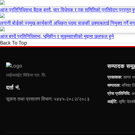
आज प्रतिनिधिसभा बैठक बस्दै, चार विधेयक र एक समितिको प्रतिवेदन प्रस्तुत हु
लगानी बोर्डको प्रमुख कार्यकारी अधिकृत पदमा याङ्की उक्याबलाई नियुक्त गर्ने मन्त
आज बस्दै प्रतिनिधिसभा, भूमिहीन र सुकुमवासीको मुद्दामा छलफल हुने
Back To Top
सम्पादक समू
लाईमलाईट मिडिया प्रा. लि.
प्रकाशक:
सागर भट
सम्पादक:
मनिशा लिम
दर्ता नं.
प्रेस प्रतिनिधि:
अक
सूचना तथा प्रसारण विभाग: ५४४५-२०८२/२०८३
आईटि:
सृष्टि देवक