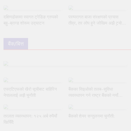
दक्षिणढोकामा स्वागत ट्रेडिङ ग्रुपको
परम्परागत बाजा संरक्षणको प्रयास
बहु–ब्रान्ड शोरूम उद्घाटन
तीव्र, तर लोप हुने जोखिम अझै टर्‍यो
छैन
बैंक/बित्त
एफएटिएफको खैरो सूचीबाट बाहिरिन
बैंकका सिइओको तलब–सुविधा
नेपाललाई अझै चुनौती
व्यवस्थापन गर्न राष्ट्र बैंकको नयाँ
मार्गदर्शन
तरलता व्यवस्थापन: १२५ अर्ब रुपैयाँ
बैंकको शेयर सन्तुलनमा चुनौती:
खिचिँदै