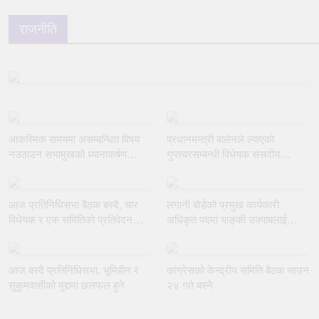
राजनीति
आकस्मिक समयमा असम्बन्धित विषय
प्रधानमन्त्री बालेनले ल्याएको
नउठाउन सभामुखको ध्यानाकर्षण
गुप्तचरसम्बन्धी विधेयक संसदीय
गराउँदै रुलिङको माग
समितिबाट जस्ताकै तस्तै पारित
आज प्रतिनिधिसभा बैठक बस्दै, चार
लगानी बोर्डको प्रमुख कार्यकारी
विधेयक र एक समितिको प्रतिवेदन
अधिकृत पदमा याङ्की उक्याबलाई
प्रस्तुत हुने
नियुक्त गर्ने मन्त्रीपरिषद्को निर्णय
आज बस्दै प्रतिनिधिसभा, भूमिहीन र
कांग्रेसको केन्द्रीय समिति बैठक साउन
सुकुमवासीको मुद्दामा छलफल हुने
२४ गते बस्ने