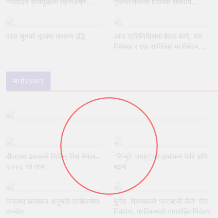
नउठाउन सभामुखको ध्यानाकर्षण
गुप्तचरसम्बन्धी विधेयक संसदीय
गराउँदै रुलिङको माग
समितिबाट जस्ताकै तस्तै पारित
आज सुनको मूल्यमा सामान्य वृद्धि
आज प्रतिनिधिसभा बैठक बस्दै, चार
विधेयक र एक समितिको प्रतिवेदन
प्रस्तुत हुने
मनोरञ्जन
दीपमाला ढकालले जितिन् मिस नेपाल–
‘सिन्दुरे जात्रा’को छायांकन फेरि अघि
२०२६ को ताज
बढ्यो
नेपालमा छायांकन अनुमति प्रक्रियामा
दुर्गेश–प्रियंकाको ‘ताराबाजी लैलै’ गीत
अन्योल
विवादमा, प्रतिबन्धको मागसहित निवेदन