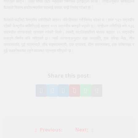
गरिएको थिएन। उक्त विषय पार्टी नेतृत्वको निर्णयमा छाडिएको थियो। सोहीअनुसार सचिवालय
बैठकले विधान संशोधनमार्फत पदलाई कायम राख्ने निर्णय गरेको हो।
बैठकले पार्टीको केन्द्रीय समितिको आकार पनि विस्तार गर्ने निर्णय गरेको छ। हाल १२१ सदस्यीय
रहेको केन्द्रीय समितिलाई बढाएर १५१ सदस्यीय बनाइने भएको छ। संशोधन समितिले भने १३६
सदस्यीय संरचनाको प्रस्ताव गरेको थियो। त्यस्तै, पदाधिकारीको संख्या बढाएर १९ सदस्यीय
बनाउने निर्णय पनि गरिएको छ। नयाँ संरचनाअनुसार एक सभापति, एक वरिष्ठ नेता, तीन
उपसभापति, दुई महामन्त्री, पाँच सहमहामन्त्री, एक प्रवक्ता, तीन सहप्रवक्ता, एक कोषाध्यक्ष र
दुई सहकोषाध्यक्ष रहने व्यवस्था प्रस्ताव गरिएको छ।
Share this post:
Share
Share
Share
Pin
Share
Share
on
on
on
it
on
via
Facebook
Twitter
LinkedIn
on
WhatsApp
Email
Pinterest
Post
Previous:
Next: