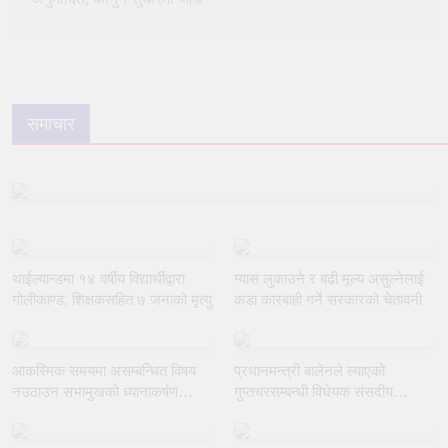
समाचार
थाईल्यान्डमा १४ वर्षीय विद्यार्थीद्वारा
ग्यास लुकाउने र बढी मूल्य असुल्नेलाई
गोलीकाण्ड, शिक्षकसहित ७ जनाको मृत्यु
कडा कारबाही गर्ने सरकारको चेतावनी
आकस्मिक समयमा असम्बन्धित विषय
प्रधानमन्त्री बालेनले ल्याएको
नउठाउन सभामुखको ध्यानाकर्षण
गुप्तचरसम्बन्धी विधेयक संसदीय
गराउँदै रुलिङको माग
समितिबाट जस्ताकै तस्तै पारित