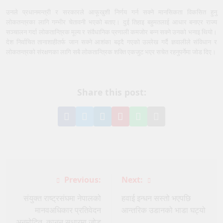
उनले प्रधानमन्त्री र सरकारले आफूखुशी निर्णय गर्न सक्ने मानसिकता विकसित हुनु
लोकतन्त्रका लागि गम्भीर चेतावनी भएको बताए। दुई तिहाइ बहुमतलाई आधार बनाएर राज्य
सञ्चालन गर्दा लोकतान्त्रिक मूल्य र संवैधानिक प्रणाली कमजोर बन्न सक्ने उनको भनाइ थियो।
देश निर्वाचित तानाशाहीतर्फ जान सक्ने आशंका बढ्दै गएको उल्लेख गर्दै ज्ञवालीले संविधान र
लोकतन्त्रको संरक्षणका लागि सबै लोकतान्त्रिक शक्ति एकजुट भएर सचेत रहनुपर्नेमा जोड दिए।
Share this post:
Share
Share
Share
Pin
Share
Share
on
on
on
it
on
via
Facebook
Twitter
LinkedIn
on
WhatsApp
Email
Pinterest
Post
Previous:
Next:
navigation
संयुक्त राष्ट्रसंघमा नेपालको
हवाई इन्धन सस्तो भएपछि
मानवअधिकार प्रतिवेदन
आन्तरिक उडानको भाडा घट्यो
अनुमोदित, कानुन सुधारमा जोड