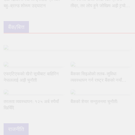
बहु–ब्रान्ड शोरूम उद्घाटन
तीव्र, तर लोप हुने जोखिम अझै टर्‍यो
छैन
बैंक/बित्त
एफएटिएफको खैरो सूचीबाट बाहिरिन
बैंकका सिइओको तलब–सुविधा
नेपाललाई अझै चुनौती
व्यवस्थापन गर्न राष्ट्र बैंकको नयाँ
मार्गदर्शन
तरलता व्यवस्थापन: १२५ अर्ब रुपैयाँ
बैंकको शेयर सन्तुलनमा चुनौती:
खिचिँदै
राजनीति