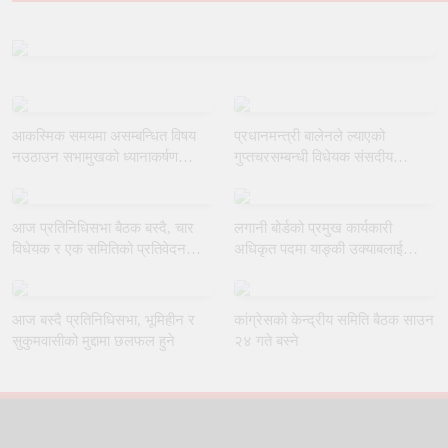
आकस्मिक समयमा असम्बन्धित विषय
प्रधानमन्त्री बालेनले ल्याएको
नउठाउन सभामुखको ध्यानाकर्षण
गुप्तचरसम्बन्धी विधेयक संसदीय
गराउँदै रुलिङको माग
समितिबाट जस्ताकै तस्तै पारित
आज प्रतिनिधिसभा बैठक बस्दै, चार
लगानी बोर्डको प्रमुख कार्यकारी
विधेयक र एक समितिको प्रतिवेदन
अधिकृत पदमा याङ्की उक्याबलाई
प्रस्तुत हुने
नियुक्त गर्ने मन्त्रीपरिषद्को निर्णय
आज बस्दै प्रतिनिधिसभा, भूमिहीन र
कांग्रेसको केन्द्रीय समिति बैठक साउन
सुकुमवासीको मुद्दामा छलफल हुने
२४ गते बस्ने