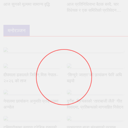
आज सुनको मूल्यमा सामान्य वृद्धि
आज प्रतिनिधिसभा बैठक बस्दै, चार
विधेयक र एक समितिको प्रतिवेदन
प्रस्तुत हुने
मनोरञ्जन
दीपमाला ढकालले जितिन् मिस नेपाल–
‘सिन्दुरे जात्रा’को छायांकन फेरि अघि
२०२६ को ताज
बढ्यो
नेपालमा छायांकन अनुमति प्रक्रियामा
दुर्गेश–प्रियंकाको ‘ताराबाजी लैलै’ गीत
अन्योल
विवादमा, प्रतिबन्धको मागसहित निवेदन
दक्षिणढोकामा स्वागत ट्रेडिङ ग्रुपको
परम्परागत बाजा संरक्षणको प्रयास