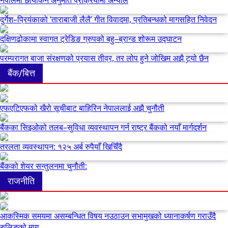
दुर्गेश–प्रियंकाको ‘ताराबाजी लैलै’ गीत विवादमा, प्रतिबन्धको मागसहित निवेदन
दक्षिणढोकामा स्वागत ट्रेडिङ ग्रुपको बहु–ब्रान्ड शोरूम उद्घाटन
परम्परागत बाजा संरक्षणको प्रयास तीव्र, तर लोप हुने जोखिम अझै टर्‍यो छैन
बैंक/बित्त
एफएटिएफको खैरो सूचीबाट बाहिरिन नेपाललाई अझै चुनौती
बैंकका सिइओको तलब–सुविधा व्यवस्थापन गर्न राष्ट्र बैंकको नयाँ मार्गदर्शन
तरलता व्यवस्थापन: १२५ अर्ब रुपैयाँ खिचिँदै
बैंकको शेयर सन्तुलनमा चुनौती:
राजनीति
आकस्मिक समयमा असम्बन्धित विषय नउठाउन सभामुखको ध्यानाकर्षण गराउँदै
रुलिङको माग