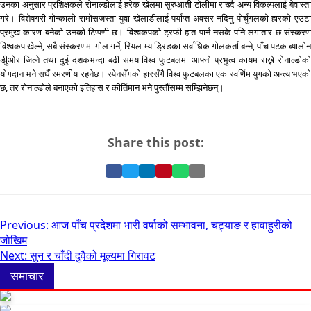
उनका अनुसार प्रशिक्षकले रोनाल्डोलाई हरेक खेलमा सुरुआती टोलीमा राख्दै अन्य विकल्पलाई बेवास्ता
गरे। विशेषगरी गोन्कालो रामोसजस्ता युवा खेलाडीलाई पर्याप्त अवसर नदिनु पोर्चुगलको हारको एउटा
प्रमुख कारण बनेको उनको टिप्पणी छ। विश्वकपको ट्रफी हात पार्न नसके पनि लगातार छ संस्करण
विश्वकप खेल्ने, सबै संस्करणमा गोल गर्ने, रियल म्याड्रिडका सर्वाधिक गोलकर्ता बन्ने, पाँच पटक ब्यालोन
डीुओर जित्ने तथा दुई दशकभन्दा बढी समय विश्व फुटबलमा आफ्नो प्रभुत्व कायम राख्ने रोनाल्डोको
योगदान भने सधैं स्मरणीय रहनेछ। स्पेनसँगको हारसँगै विश्व फुटबलका एक स्वर्णिम युगको अन्त्य भएको
छ, तर रोनाल्डोले बनाएको इतिहास र कीर्तिमान भने पुस्तौंसम्म सम्झिनेछन्।
Share this post:
Share
Share
Share
Pin
Share
Share
on
on
on
it
on
via
Facebook
Twitter
LinkedIn
on
WhatsApp
Email
Pinterest
Post
Previous:
आज पाँच प्रदेशमा भारी वर्षाको सम्भावना, चट्याङ र हावाहुरीको
जोखिम
navigation
Next:
सुन र चाँदी दुवैको मूल्यमा गिरावट
समाचार