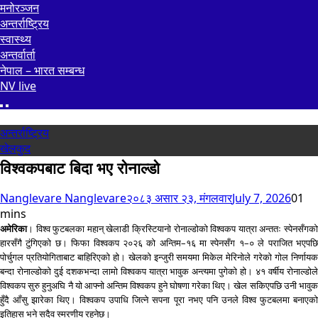
मनोरञ्जन
अन्तर्राष्ट्रिय
स्वास्थ्य
अन्तर्वार्ता
नेपाल – भारत सम्बन्ध
NV live
अन्तर्राष्ट्रिय
खेलकुद
विश्वकपबाट बिदा भए रोनाल्डो
Nanglevare Nanglevare
२०८३ असार २३, मंगलवार
July 7, 2026
0
1
mins
अमेरिका
। विश्व फुटबलका महान् खेलाडी क्रिस्टियानो रोनाल्डोको विश्वकप यात्रा अन्ततः स्पेनसँगको
हारसँगै टुंगिएको छ। फिफा विश्वकप २०२६ को अन्तिम–१६ मा स्पेनसँग १–० ले पराजित भएपछि
पोर्चुगल प्रतियोगिताबाट बाहिरिएको हो। खेलको इन्जुरी समयमा मिकेल मेरिनोले गरेको गोल निर्णायक
बन्दा रोनाल्डोको दुई दशकभन्दा लामो विश्वकप यात्रा भावुक अन्त्यमा पुगेको हो। ४१ वर्षीय रोनाल्डोले
विश्वकप सुरु हुनुअघि नै यो आफ्नो अन्तिम विश्वकप हुने घोषणा गरेका थिए। खेल सकिएपछि उनी भावुक
हुँदै आँसु झारेका थिए। विश्वकप उपाधि जित्ने सपना पूरा नभए पनि उनले विश्व फुटबलमा बनाएको
इतिहास भने सदैव स्मरणीय रहनेछ।