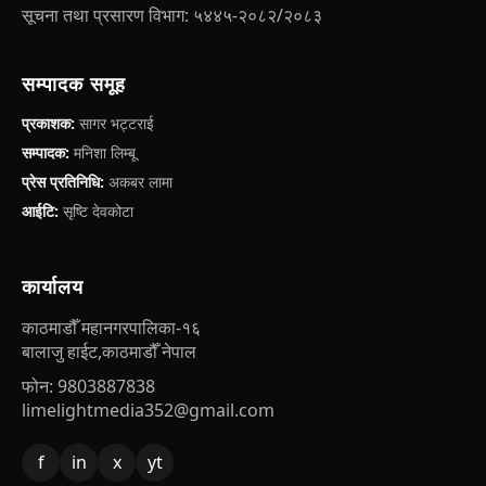
सूचना तथा प्रसारण विभाग: ५४४५-२०८२/२०८३
सम्पादक समूह
प्रकाशक:
सागर भट्टराई
सम्पादक:
मनिशा लिम्बू
प्रेस प्रतिनिधि:
अकबर लामा
आईटि:
सृष्टि देवकोटा
कार्यालय
काठमाडौँ महानगरपालिका-१६
बालाजु हाईट,काठमाडौँ नेपाल
फोन: 9803887838
limelightmedia352@gmail.com
f
in
x
yt