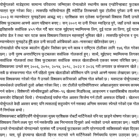
पोर्चुगलको माडेइरामा सामान्य परिवारमा जन्मिएका रोनाल्डोले स्थानीय क्लब एन्डोरिन्हाबाट फुटबल
यात्रा सुरु गरेका थिए। त्यसपछि नासियोनाल हुँदै स्पोर्टिङ लिस्बनको युवा टोलीमा पुगेका उनी सन्
२००३ मा म्यानचेस्टर युनाइटेडमा आबद्ध भए। प्रशिक्षक सर एलेक्स फर्गुसनको विश्वास जित्दै उनले
विश्व फुटबलमा आफ्नो अलग पहिचान बनाए। सन् २००९ मा उनी रियल म्याड्रिड पुगे, जहाँ उनले क्लब
इतिहासकै सर्वाधिक ४५१ गोल गर्दै चार पटक यूईएफए च्याम्पियन्स लिग, दुई पटक ला लिगा, दुई पटक
कोपा डेल रे तथा चार पटक क्लब विश्वकप जिताउन महत्त्वपूर्ण भूमिका खेले। त्यसपछि युभेन्टस र पुनः
म्यानचेस्टर युनाइटेड हुँदै हाल उनी साउदी अरेबियाको अल–नासरबाट खेलिरहेका छन्।
रोनाल्डोले पाँच पटक ब्यालोन डीुओर जितेका छन् भने क्लब र राष्ट्रिय टोलीका लागि ९७६ गोल गरेका
छन्। उनी पुरुष अन्तर्राष्ट्रिय फुटबलका सर्वाधिक गोलकर्ता हुन्। साथै, यूईएफए च्याम्पियन्स लिगका
सर्वाधिक गोलकर्ता तथा विश्व फुटबलका सर्वाधिक सफल खेलाडीमध्ये एकका रूपमा परिचित छन्।
विश्वकपमा उनले सन् २००६, २०१०, २०१४, २०१८, २०२२ र २०२६ गरी लगातार छ संस्करण खेले।
सबै छ संस्करणमा गोल गर्ने पहिलो पुरुष खेलाडीको कीर्तिमान पनि उनले आफ्नै नाममा लेखाएका छन्।
यस विश्वकपमा गरेको गोल नै उनको विश्वकप करियरको अन्तिम गोल बनेको छ। यसपटक पोर्चुगलबाट
समर्थकले उपाधिको ठूलो अपेक्षा गरेका थिए। तर टोलीले प्रतियोगिताभर अपेक्षाअनुसार समन्वय कायम
गर्न सकेन। विशेषगरी स्पेनविरुद्धको अन्तिम–१६ खेलमा मिडफिल्ड, आक्रमण र रक्षापंक्तिबीच तालमेल
कमजोर देखिएको थियो। रोनाल्डोलाई पर्याप्त गोल अवसर सिर्जना गर्न टोली असफल देखियो। खेलभर
पोर्चुगलले केही अवसर बनाए पनि त्यसलाई सदुपयोग गर्न नसक्दा अन्तिम समयमा स्पेनले गरेको एक गोल
नै निर्णायक बन्यो।
विश्वकपबाट बाहिरिएसँगै पोर्चुगलका मुख्य प्रशिक्षक रोबर्टो मार्टिनेजले पनि पद छाड्ने घोषणा गरेका छन्।
विश्वकप जित्ने लक्ष्य पूरा गर्न नसकेपछि अब निरन्तरता दिनुको अर्थ नरहेको उनले बताएका छन्। यद्यपि
उनले रोनाल्डोको योगदानको प्रशंसा गर्दै उनलाई फुटबलका लागि प्रेरणादायी व्यक्तित्वको संज्ञा दिएका
छन्। यता, पूर्व इंग्ल्यान्ड खेलाडी क्रिस सटनले भने मार्टिनेजको निर्णयमाथि प्रश्न उठाएका छन्।