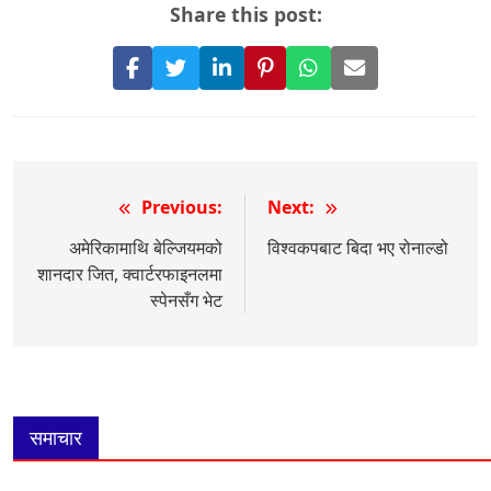
Share this post:
Share
Share
Share
Pin
Share
Share
on
on
on
it
on
via
Facebook
Twitter
LinkedIn
on
WhatsApp
Email
Pinterest
Post
Previous:
Next:
navigation
अमेरिकामाथि बेल्जियमको
विश्वकपबाट बिदा भए रोनाल्डो
शानदार जित, क्वार्टरफाइनलमा
स्पेनसँग भेट
समाचार