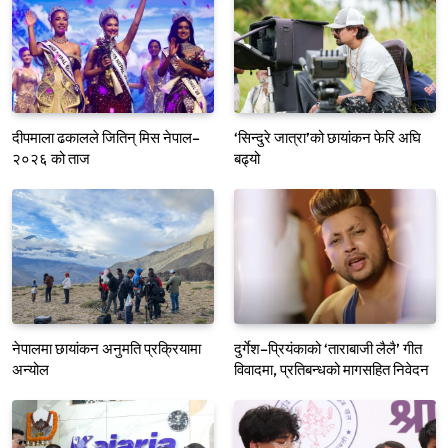
दीपमाला ढकालले जितिन् मिस नेपाल–
‘सिन्दुरे जात्रा’को छायांकन फेरि अघि
२०२६ को ताज
बढ्यो
नेपालमा छायांकन अनुमति प्रक्रियामा
दुर्गेश–प्रियंकाको ‘ताराबाजी लैलै’ गीत
अन्योल
विवादमा, प्रतिबन्धको मागसहित निवेदन