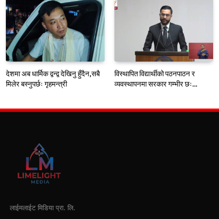
देशमा अब धार्मिक द्वन्द्व देखिनु हुँदैन,सबै
विस्थापित विद्यार्थीको पठनपाठन र
मिलेर बस्नुपर्छः गृहमन्त्री
व्यवस्थापनमा सरकार गम्भीर छः
शिक्षामन्त्री पोखरेल
लाईमलाईट मिडिया प्रा. लि.