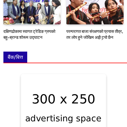
दक्षिणढोकामा स्वागत ट्रेडिङ ग्रुपको
परम्परागत बाजा संरक्षणको प्रयास तीव्र,
बहु–ब्रान्ड शोरूम उद्घाटन
तर लोप हुने जोखिम अझै टर्‍यो छैन
बैंक/बित्त