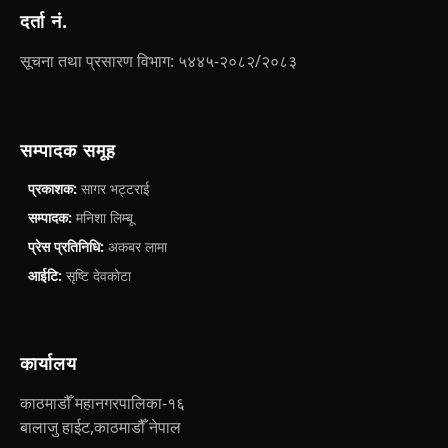
दर्ता नं.
सूचना तथा प्रसारण विभाग: ५४४५-२०८२/२०८३
सम्पादक समूह
प्रकाशक:
सागर भट्टराई
सम्पादक:
मनिशा लिम्बू
प्रेस प्रतिनिधि:
अकबर लामा
आईटि:
सृष्टि देवकोटा
कार्यालय
काठमाडौँ महानगरपालिका-१६
बालाजु हाईट,काठमाडौँ नेपाल