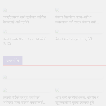
एफएटिएफको खैरो सूचीबाट बाहिरिन
बैंकका सिइओको तलब–सुविधा
नेपाललाई अझै चुनौती
व्यवस्थापन गर्न राष्ट्र बैंकको नयाँ
मार्गदर्शन
तरलता व्यवस्थापन: १२५ अर्ब रुपैयाँ
बैंकको शेयर सन्तुलनमा चुनौती:
खिचिँदै
राजनीति
लगानी बोर्डको प्रमुख कार्यकारी
आज बस्दै प्रतिनिधिसभा, भूमिहीन र
अधिकृत पदमा याङ्की उक्याबलाई
सुकुमवासीको मुद्दामा छलफल हुने