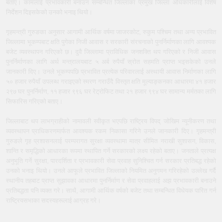
बताए। कामलाई प्रभावकारी बनाउन सम्बन्धित जिल्लाका प्रमुख जिल्ला अधिकारीलाई विशेष
निर्देशन दिइसकेको उनको भनाइ थियो।
गृहमन्त्री गुरुङका अनुसार आगामी आर्थिक वर्षमा जाजरकोट, रुकुम पश्चिम तथा अन्य प्रभावित
जिल्लामा भूकम्पबाट क्षति पुगेका निजी आवास र सरकारी संरचनाको पुनर्निर्माणका लागि आवश्यक
बजेट व्यवस्थापन गरिएको छ। दुवै जिल्लामा प्राविधिक जनशक्ति थप गरिएको र निजी आवास
पुनर्निर्माणका लागि अर्थ मन्त्रालयबाट ५ अर्ब रुपैयाँ स्रोत सहमति प्राप्त भइसकेको उनले
जानकारी दिए। उनले भूकम्पपछि प्रभावित प्रत्येक परिवारलाई अस्थायी आवास निर्माणका लागि
५० हजार रुपैयाँ उपलब्ध गराइएको स्मरण गराउँदै विस्तृत क्षति मूल्याङ्कनका आधारमा ४१ हजार
२९७ घर पुनर्निर्माण, ११ हजार ९९६ घर रेट्रोफिट तथा २१ हजार ९९४ घर सामान्य मर्मतका लागि
सिफारिस गरिएको बताए।
जिल्लाबाट थप लाभग्राहीको नामावली स्वीकृत भएपछि राष्ट्रिय विपद् जोखिम न्यूनीकरण तथा
व्यवस्थापन प्राधिकरणमार्फत आवश्यक रकम निकासा गरिने उनले जानकारी दिए। गृहमन्त्री
गुरुङले गृह प्रशासनलाई परम्परागत सुरक्षा व्यवस्थामा मात्र सीमित नराखी सुशासन, विकास,
शान्ति र समृद्धिको आधारका रूपमा स्थापित गर्ने सरकारको लक्ष्य रहेको बताए। जनताले प्रत्यक्ष
अनुभूति गर्ने सुरक्षा, पारदर्शिता र प्रभावकारी सेवा प्रवाह सुनिश्चित गर्न सरकार प्रतिबद्ध रहेको
उनको भनाइ थियो। उनले आफूले प्रभावित जिल्लाको नियमित अनुगमन गरिरहेको उल्लेख गर्दै
स्थानीय तहबाट प्राप्त सुझावका आधारमा पुनर्निर्माण र सेवा प्रवाहलाई अझ प्रभावकारी बनाउने
प्रतिबद्धता पनि व्यक्त गरे। साथै, आगामी आर्थिक वर्षको बजेट तथा सम्बन्धित विधेयक पारित गर्न
राष्ट्रियसभाका सदस्यहरूलाई आग्रह गरे।