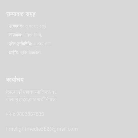
सम्पादक समूह
प्रकाशक:
सागर भट्टराई
सम्पादक:
मनिशा लिम्बू
प्रेस प्रतिनिधि:
अकबर लामा
आईटि:
सृष्टि देवकोटा
कार्यालय
काठमाडौँ महानगरपालिका-१६
बालाजु हाईट,काठमाडौँ नेपाल
फोन: 9803887838
limelightmedia352@gmail.com