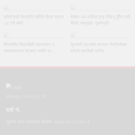
नियुक्त गर्ने मन्त्रीपरिषद्को निर्णय
कांग्रेसको केन्द्रीय समिति बैठक साउन
देशमा अब धार्मिक द्वन्द्व देखिनु हुँदैन,सबै
२४ गते बस्ने
मिलेर बस्नुपर्छः गृहमन्त्री
विस्थापित विद्यार्थीको पठनपाठन र
सुनसरी घटनामा सरकार गैरजिम्मेवार
व्यवस्थापनमा सरकार गम्भीर छः
बनेको एमालेको आरोप
शिक्षामन्त्री पोखरेल
लाईमलाईट मिडिया प्रा. लि.
दर्ता नं.
सूचना तथा प्रसारण विभाग: ५४४५-२०८२/२०८३