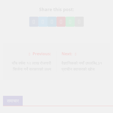
Share this post:
Share
Share
Share
Pin
Share
Share
on
on
on
it
on
via
Facebook
Twitter
LinkedIn
on
WhatsApp
Email
Pinterest
Post
Previous:
Next:
navigation
पाँच वर्षमा १२ लाख रोजगारी
वैज्ञानिकको नयाँ उपलब्धि,३१
सिर्जना गर्ने सरकारको लक्ष्य
प्राचीन क्वासरको खोज
समाचार