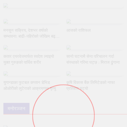
मनसुन सक्रिय, देशभर वर्षाको
आजको राशिफल
सम्भावना: बाढी–पहिरोको जोखिम बढ्ने
भएकाले सतर्कता अपनाउन आग्रह
कतार एयरवेजमार्फत स्वदेश ल्याइयो
सानो घटनामै सेना परिचालन गर्दा
युक्त गुरुङको पार्थिव शरीर
संस्थाको गरिमा घट्छ : मिराज ढुंगाना
युगान्डाका फुटबल कप्तान डेभिड
कृषि विकास बैंक लिमिटेडको नाफा
ओओरीको लुटेराको आक्रमणमा मृत्यु
प्रतिशत घट्यो
मनोरञ्जन