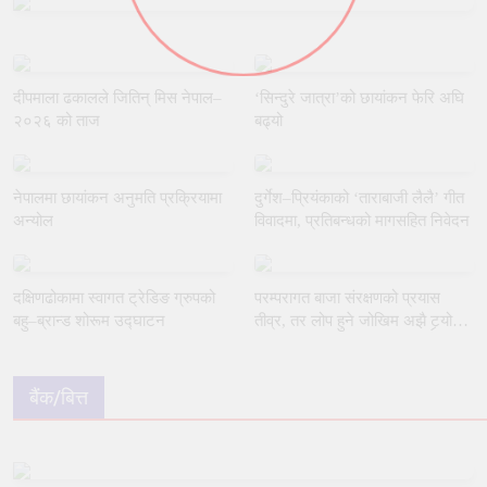
दीपमाला ढकालले जितिन् मिस नेपाल–
‘सिन्दुरे जात्रा’को छायांकन फेरि अघि
२०२६ को ताज
बढ्यो
नेपालमा छायांकन अनुमति प्रक्रियामा
दुर्गेश–प्रियंकाको ‘ताराबाजी लैलै’ गीत
अन्योल
विवादमा, प्रतिबन्धको मागसहित निवेदन
दक्षिणढोकामा स्वागत ट्रेडिङ ग्रुपको
परम्परागत बाजा संरक्षणको प्रयास
बहु–ब्रान्ड शोरूम उद्घाटन
तीव्र, तर लोप हुने जोखिम अझै टर्‍यो
छैन
बैंक/बित्त