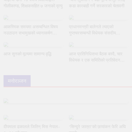
गोलीकाण्ड, शिक्षकसहित ७ जनाको मृत्यु
कडा कारबाही गर्ने सरकारको चेतावनी
आकस्मिक समयमा असम्बन्धित विषय
प्रधानमन्त्री बालेनले ल्याएको
नउठाउन सभामुखको ध्यानाकर्षण
गुप्तचरसम्बन्धी विधेयक संसदीय
गराउँदै रुलिङको माग
समितिबाट जस्ताकै तस्तै पारित
आज सुनको मूल्यमा सामान्य वृद्धि
आज प्रतिनिधिसभा बैठक बस्दै, चार
विधेयक र एक समितिको प्रतिवेदन
प्रस्तुत हुने
मनोरञ्जन
दीपमाला ढकालले जितिन् मिस नेपाल–
‘सिन्दुरे जात्रा’को छायांकन फेरि अघि