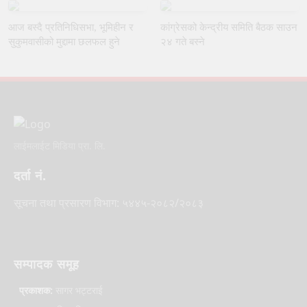
आज बस्दै प्रतिनिधिसभा, भूमिहीन र
कांग्रेसको केन्द्रीय समिति बैठक साउन
सुकुमवासीको मुद्दामा छलफल हुने
२४ गते बस्ने
लाईमलाईट मिडिया प्रा. लि.
दर्ता नं.
सूचना तथा प्रसारण विभाग: ५४४५-२०८२/२०८३
सम्पादक समूह
प्रकाशक:
सागर भट्टराई