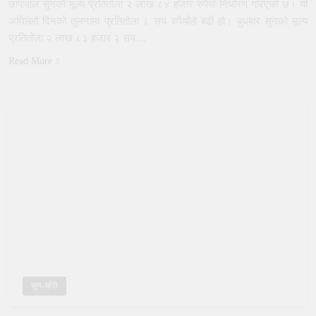
छापावाल सुनको मूल्य प्रतितोला २ लाख ८४ हजार रुपैयाँ निर्धारण गरिएको छ। यो
अघिल्लो दिनको तुलनामा प्रतितोला ८ सय रुपैयाँले बढी हो। बुधबार सुनको मूल्य
प्रतितोला २ लाख ८३ हजार २ सय…
Read More
सुन-चाँदी