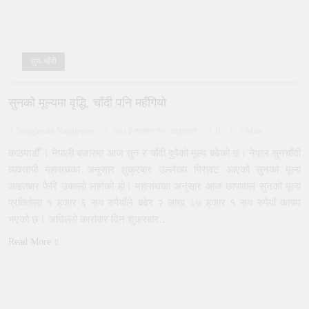
सुन-चाँदी
सुनको मूल्यमा वृद्धि, चाँदी पनि महँगियो
Nanglevare Nanglevare
२०८३ श्रावण १०, आइतवार
0
1 Mins
काठमाडौँ । नेपाली बजारमा आज सुन र चाँदी दुवैको मूल्य बढेको छ। नेपाल सुनचाँदी
व्यवसायी महासंघका अनुसार शुक्रबार उल्लेख्य गिरावट आएको सुनको मूल्य
आइतबार फेरि उकालो लागेको हो। महासंघका अनुसार आज छापावाल सुनको मूल्य
प्रतितोला १ हजार ६ सय रुपैयाँले बढेर २ लाख ८७ हजार १ सय रुपैयाँ कायम
भएको छ। अघिल्लो कारोबार दिन शुक्रबार…
Read More