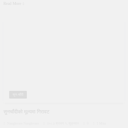
Read More
सुन-चाँदी
सुनचाँदीको मूल्यमा गिरावट
Nanglevare Nanglevare
२०८३ श्रावण १, शुक्रवार
0
1 Mins