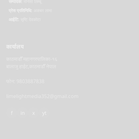
सम्पादक:
मनिशा लिम्बू
प्रेस प्रतिनिधि:
अकबर लामा
आईटि:
सृष्टि देवकोटा
कार्यालय
काठमाडौँ महानगरपालिका-१६
बालाजु हाईट,काठमाडौँ नेपाल
फोन: 9803887838
limelightmedia352@gmail.com
f
in
x
yt