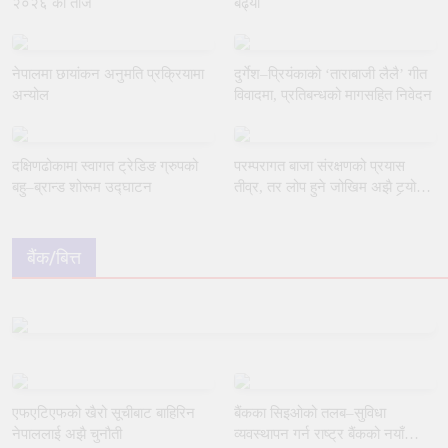
२०२६ को ताज
बढ्यो
नेपालमा छायांकन अनुमति प्रक्रियामा
दुर्गेश–प्रियंकाको ‘ताराबाजी लैलै’ गीत
अन्योल
विवादमा, प्रतिबन्धको मागसहित निवेदन
दक्षिणढोकामा स्वागत ट्रेडिङ ग्रुपको
परम्परागत बाजा संरक्षणको प्रयास
बहु–ब्रान्ड शोरूम उद्घाटन
तीव्र, तर लोप हुने जोखिम अझै टर्‍यो
छैन
बैंक/बित्त
एफएटिएफको खैरो सूचीबाट बाहिरिन
बैंकका सिइओको तलब–सुविधा
नेपाललाई अझै चुनौती
व्यवस्थापन गर्न राष्ट्र बैंकको नयाँ