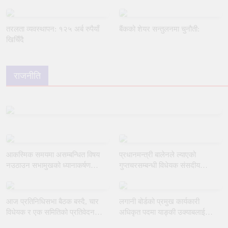
मार्गदर्शन
तरलता व्यवस्थापन: १२५ अर्ब रुपैयाँ
बैंकको शेयर सन्तुलनमा चुनौती:
खिचिँदै
राजनीति
आकस्मिक समयमा असम्बन्धित विषय
प्रधानमन्त्री बालेनले ल्याएको
नउठाउन सभामुखको ध्यानाकर्षण
गुप्तचरसम्बन्धी विधेयक संसदीय
गराउँदै रुलिङको माग
समितिबाट जस्ताकै तस्तै पारित
आज प्रतिनिधिसभा बैठक बस्दै, चार
लगानी बोर्डको प्रमुख कार्यकारी
विधेयक र एक समितिको प्रतिवेदन
अधिकृत पदमा याङ्की उक्याबलाई
प्रस्तुत हुने
नियुक्त गर्ने मन्त्रीपरिषद्को निर्णय