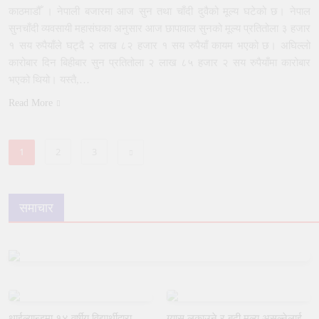
काठमाडौँ । नेपाली बजारमा आज सुन तथा चाँदी दुवैको मूल्य घटेको छ। नेपाल
सुनचाँदी व्यवसायी महासंघका अनुसार आज छापावाल सुनको मूल्य प्रतितोला ३ हजार
१ सय रुपैयाँले घट्दै २ लाख ८२ हजार १ सय रुपैयाँ कायम भएको छ। अघिल्लो
कारोबार दिन बिहीबार सुन प्रतितोला २ लाख ८५ हजार २ सय रुपैयाँमा कारोबार
भएको थियो। यस्तै,…
Read More
1
2
3
समाचार
थाईल्यान्डमा १४ वर्षीय विद्यार्थीद्वारा
ग्यास लुकाउने र बढी मूल्य असुल्नेलाई