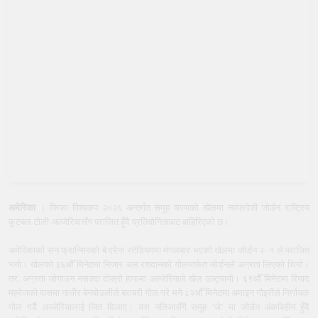
अमेरिका
। फिफा विश्वकप २०२६ अन्तर्गत समूह चरणको खेलमा नवप्रवेशी जोर्डन राष्ट्रिय
फुटबल टोली अल्जेरियासँग पराजित हुँदै प्रतियोगिताबाट बाहिरिएको छ।
अमेरिकाको सन फ्रान्सिस्को बे एरेना स्टेडियममा मंगलबार भएको खेलमा जोर्डन २–१ ले पराजित
भयो। खेलको ३६औँ मिनेटमा निजार अल रशदानको गोलमार्फत जोर्डनले अग्रता लिएको थियो।
तर, अग्रता जोगाउन नसक्दा दोस्रो हाफमा अल्जेरियाले खेल उल्ट्यायो। ६९औँ मिनेटमा रियाद
महरेजको पासमा नाधीर बेनबोउलीले बराबरी गोल गरे भने ८२औँ मिनेटमा अमाइन गौइरीले निर्णायक
गोल गर्दै अल्जेरियालाई जित दिलाए। यस नतिजासँगै समूह ‘जे’ मा जोर्डन अंकविहीन हुँदै