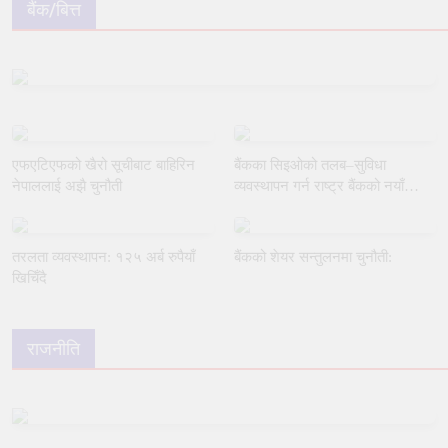
बैंक/बित्त
एफएटिएफको खैरो सूचीबाट बाहिरिन
बैंकका सिइओको तलब–सुविधा
नेपाललाई अझै चुनौती
व्यवस्थापन गर्न राष्ट्र बैंकको नयाँ
मार्गदर्शन
तरलता व्यवस्थापन: १२५ अर्ब रुपैयाँ
बैंकको शेयर सन्तुलनमा चुनौती:
खिचिँदै
राजनीति