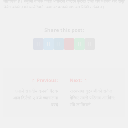
बाहिरिएको छ। समूहमा साविक विजेता अर्जेन्टिना राष्ट्रिय फुटबल टोली शीर्ष स्थानमा रहँदै समूह
विजेता बनेको छ भने अल्जेरियाले नकआउट चरणको सम्भावना जिवितै राखेको छ।
Share this post:
Share
Share
Share
Pin
Share
Share
on
on
on
it
on
via
Facebook
Twitter
LinkedIn
on
WhatsApp
Email
Pinterest
Post
Previous:
Next:
navigation
एमाले संसदीय दलको बैठक
रास्वपामा गुटबन्दीको संकेत
आज दिउँसो २ बजे च्यासलमा
देखिए राम्रो परिणाम आउँदैन:
बस्दै
रवि लामिछाने