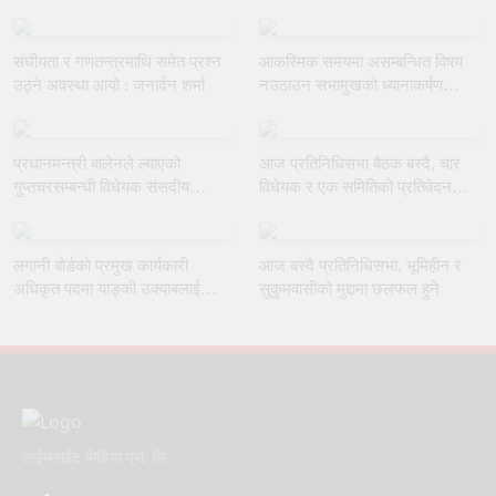
संघीयता र गणतन्त्रमाथि समेत प्रश्न
आकस्मिक समयमा असम्बन्धित विषय
उठ्ने अवस्था आयो : जनार्दन शर्मा
नउठाउन सभामुखको ध्यानाकर्षण
गराउँदै रुलिङको माग
प्रधानमन्त्री बालेनले ल्याएको
आज प्रतिनिधिसभा बैठक बस्दै, चार
गुप्तचरसम्बन्धी विधेयक संसदीय
विधेयक र एक समितिको प्रतिवेदन
समितिबाट जस्ताकै तस्तै पारित
प्रस्तुत हुने
लगानी बोर्डको प्रमुख कार्यकारी
आज बस्दै प्रतिनिधिसभा, भूमिहीन र
अधिकृत पदमा याङ्की उक्याबलाई
सुकुमवासीको मुद्दामा छलफल हुने
नियुक्त गर्ने मन्त्रीपरिषद्को निर्णय
लाईमलाईट मिडिया प्रा. लि.