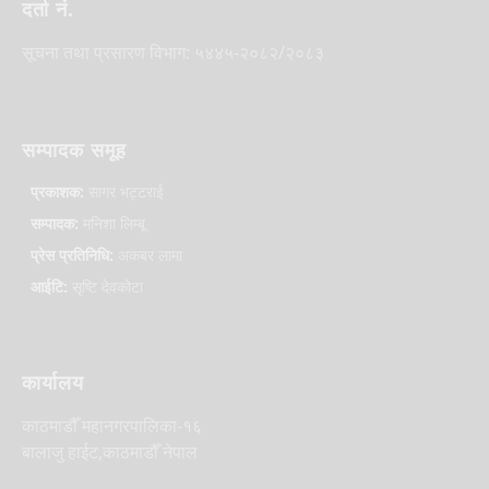
दर्ता नं.
सूचना तथा प्रसारण विभाग: ५४४५-२०८२/२०८३
सम्पादक समूह
प्रकाशक:
सागर भट्टराई
सम्पादक:
मनिशा लिम्बू
प्रेस प्रतिनिधि:
अकबर लामा
आईटि:
सृष्टि देवकोटा
कार्यालय
काठमाडौँ महानगरपालिका-१६
बालाजु हाईट,काठमाडौँ नेपाल