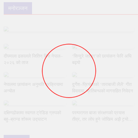
मनोरञ्जन
दीपमाला ढकालले जितिन् मिस नेपाल–
‘सिन्दुरे जात्रा’को छायांकन फेरि अघि
२०२६ को ताज
बढ्यो
नेपालमा छायांकन अनुमति प्रक्रियामा
दुर्गेश–प्रियंकाको ‘ताराबाजी लैलै’ गीत
अन्योल
विवादमा, प्रतिबन्धको मागसहित निवेदन
दक्षिणढोकामा स्वागत ट्रेडिङ ग्रुपको
परम्परागत बाजा संरक्षणको प्रयास
बहु–ब्रान्ड शोरूम उद्घाटन
तीव्र, तर लोप हुने जोखिम अझै टर्‍यो
छैन