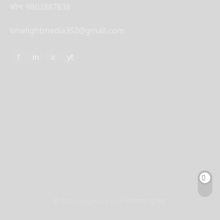
फोन: 9803887838
limelightmedia352@gmail.com
f
in
x
yt
© 2026 nanglevare.com सर्वाधिकार सुरक्षित.