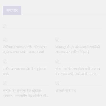
समाचार
संघीयता र गणतन्त्रमाथि समेत प्रश्न
जनकपुर बोल्ट्सको कप्तानी अमेरिकी
उठ्ने अवस्था आयो : जनार्दन शर्मा
अलराउन्डर हरमित सिंहलाई
पलाँता अस्पतालमा एकै दिन दुईपटक
सेनामा जागिर लगाइदिने भन्दै २ लाख
तनाव
४० हजार ठगी गरेको आरोपमा एक जना
पक्राउ
कर्णाली डेभलपमेन्ट बैंक घोटाला
आजको राशिफल
प्रकरण : तत्कालीन सिइओसहित तीन
जना पक्राउ