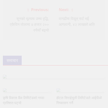
Post
Previous:
Next:
navigation
सुनको मूल्यमा उच्च वृद्धि,
वागढीमा विद्युत् सर्ट भई
एकैदिन तोलामा ७ हजार २००
आगलागी, ४२ लाखको क्षति
रुपैयाँ बढ्यो
समाचार
कृषि विकास बैंक लिमिटेडको नाफा
होटल सिराईचुली लिमिटेडले आईपीओ
प्रतिशत घट्यो
निष्कासन गर्ने