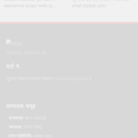
व्यवस्थापनमा सरकार गम्भीर छः
बनेको एमालेको आरोप
शिक्षामन्त्री पोखरेल
लाईमलाईट मिडिया प्रा. लि.
दर्ता नं.
सूचना तथा प्रसारण विभाग: ५४४५-२०८२/२०८३
सम्पादक समूह
प्रकाशक:
सागर भट्टराई
सम्पादक:
मनिशा लिम्बू
प्रेस प्रतिनिधि:
अकबर लामा