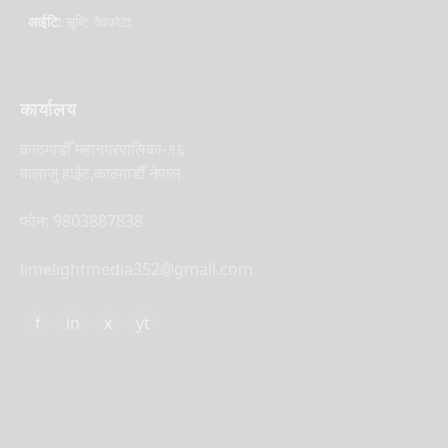
आईटि:
सृष्टि देवकोटा
कार्यालय
काठमाडौँ महानगरपालिका-१६
बालाजु हाईट,काठमाडौँ नेपाल
फोन: 9803887838
limelightmedia352@gmail.com
f
in
x
yt