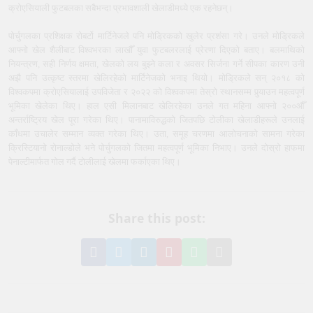
क्रोएसियाली फुटबलका सबैभन्दा प्रभावशाली खेलाडीमध्ये एक रहनेछन्।
पोर्चुगलका प्रशिक्षक रोबर्टो मार्टिनेजले पनि मोड्रिकको खुलेर प्रशंसा गरे। उनले मोड्रिकले
आफ्नो खेल शैलीबाट विश्वभरका लाखौँ युवा फुटबलरलाई प्रेरणा दिएको बताए। बलमाथिको
नियन्त्रण, सही निर्णय क्षमता, खेलको लय बुझ्ने कला र अवसर सिर्जना गर्ने सीपका कारण उनी
अझै पनि उत्कृष्ट स्तरमा खेलिरहेको मार्टिनेजको भनाइ थियो। मोड्रिकले सन् २०१८ को
विश्वकपमा क्रोएसियालाई उपविजेता र २०२२ को विश्वकपमा तेस्रो स्थानसम्म पुर्‍याउन महत्वपूर्ण
भूमिका खेलेका थिए। हाल एसी मिलानबाट खेलिरहेका उनले गत महिना आफ्नो २००औँ
अन्तर्राष्ट्रिय खेल पूरा गरेका थिए। पानामाविरुद्धको जितपछि टोलीका खेलाडीहरूले उनलाई
काँधमा उचालेर सम्मान व्यक्त गरेका थिए। उता, समूह चरणमा आलोचनाको सामना गरेका
क्रिस्टियानो रोनाल्डोले भने पोर्चुगलको जितमा महत्वपूर्ण भूमिका निभाए। उनले दोस्रो हाफमा
पेनाल्टीमार्फत गोल गर्दै टोलीलाई खेलमा फर्काएका थिए।
Share this post:
Share
Share
Share
Pin
Share
Share
on
on
on
it
on
via
Facebook
Twitter
LinkedIn
on
WhatsApp
Email
Pinterest