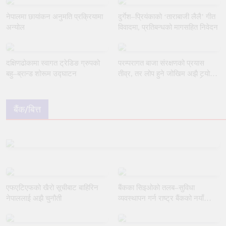
नेपालमा छायांकन अनुमति प्रक्रियामा
दुर्गेश–प्रियंकाको ‘ताराबाजी लैलै’ गीत
अन्योल
विवादमा, प्रतिबन्धको मागसहित निवेदन
दक्षिणढोकामा स्वागत ट्रेडिङ ग्रुपको
परम्परागत बाजा संरक्षणको प्रयास
बहु–ब्रान्ड शोरूम उद्घाटन
तीव्र, तर लोप हुने जोखिम अझै टर्‍यो
छैन
बैंक/बित्त
एफएटिएफको खैरो सूचीबाट बाहिरिन
बैंकका सिइओको तलब–सुविधा
नेपाललाई अझै चुनौती
व्यवस्थापन गर्न राष्ट्र बैंकको नयाँ
मार्गदर्शन