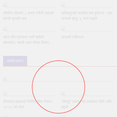
एकैदिन तोलामा ८ हजार रुपैयाँ उकालो
ललितपुरको ग्वार्कोमा बस दुर्घटना : एक
लाग्यो सुनको भाउ
जनाको मृत्यु, ६ जना घाइते
आज पाँच प्रदेशमा भारी वर्षाको
आजको राशिफल
सम्भावना, सतर्क रहन मौसम विभागको
आग्रह
मनोरञ्जन
दीपमाला ढकालले जितिन् मिस नेपाल–
‘सिन्दुरे जात्रा’को छायांकन फेरि अघि
२०२६ को ताज
बढ्यो