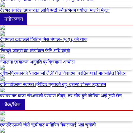
देशभर सर्पदंश उपचारका लागि एन्टी स्नेक भेनम पर्याप्तः मन्त्री मेहता
मनोरञ्जन
दीपमाला ढकालले जितिन् मिस नेपाल–२०२६ को ताज
‘सिन्दुरे जात्रा’को छायांकन फेरि अघि बढ्यो
नेपालमा छायांकन अनुमति प्रक्रियामा अन्योल
दुर्गेश–प्रियंकाको ‘ताराबाजी लैलै’ गीत विवादमा, प्रतिबन्धको मागसहित निवेदन
दक्षिणढोकामा स्वागत ट्रेडिङ ग्रुपको बहु–ब्रान्ड शोरूम उद्घाटन
परम्परागत बाजा संरक्षणको प्रयास तीव्र, तर लोप हुने जोखिम अझै टर्‍यो छैन
बैंक/बित्त
एफएटिएफको खैरो सूचीबाट बाहिरिन नेपाललाई अझै चुनौती