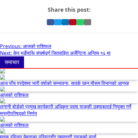
Share this post:
Share
Share
Share
Pin
Share
Share
on
on
on
it
on
via
Facebook
Twitter
LinkedIn
on
WhatsApp
Email
Pinterest
Post
Previous:
आजको राशिफल
Next:
केप भर्डेमाथि संघर्षपूर्ण जितसहित अर्जेन्टिना अन्तिम १६ मा
navigation
समाचार
आज पाँच प्रदेशमा भारी वर्षाको सम्भावना, सतर्क रहन मौसम विभागको आग्रह
आजको राशिफल
लगानी बोर्डको प्रमुख कार्यकारी अधिकृत पदमा याङ्की उक्याबलाई नियुक्त गर्ने
मन्त्रीपरिषद्को निर्णय
आजको राशिफल
मृतक रविन्द्र मेहताका परिवारसँग गृहमन्त्री गुरुङको वार्ता