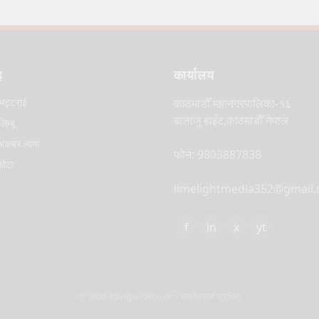
ह
कार्यालय
भट्टराई
काठमाडौँ महानगरपालिका-१६
बालाजु हाईट,काठमाडौँ नेपाल
िम्बू
कबर लामा
फोन: 9803887838
कोटा
limelightmedia352@gmail
f
in
x
yt
© 2026 nanglevare.com सर्वाधिकार सुरक्षित.