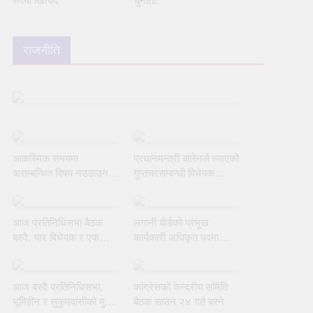
रुपैयाँ खिचिँदै
चुनौती:
राजनीति
आकस्मिक समयमा
प्रधानमन्त्री बालेनले ल्याएको
असम्बन्धित विषय नउठाउन
गुप्तचरसम्बन्धी विधेयक
सभामुखको ध्यानाकर्षण
संसदीय समितिबाट जस्ताकै
गराउँदै रुलिङको माग
तस्तै पारित
आज प्रतिनिधिसभा बैठक
लगानी बोर्डको प्रमुख
बस्दै, चार विधेयक र एक
कार्यकारी अधिकृत पदमा
समितिको प्रतिवेदन प्रस्तुत
याङ्की उक्याबलाई नियुक्त
हुने
गर्ने मन्त्रीपरिषद्को निर्णय
आज बस्दै प्रतिनिधिसभा,
कांग्रेसको केन्द्रीय समिति
भूमिहीन र सुकुमवासीको मुद्दामा
बैठक साउन २४ गते बस्ने