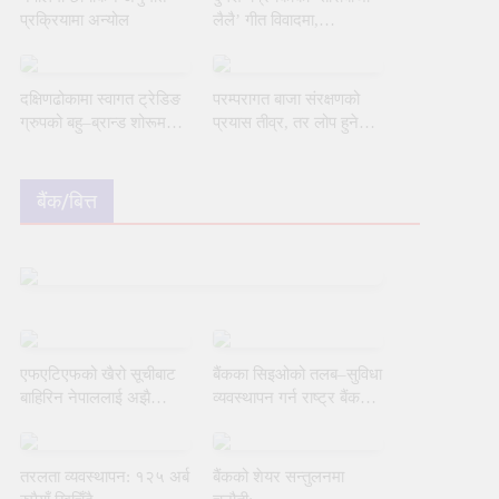
प्रक्रियामा अन्योल
लैलै’ गीत विवादमा,
प्रतिबन्धको मागसहित निवेदन
दक्षिणढोकामा स्वागत ट्रेडिङ
परम्परागत बाजा संरक्षणको
ग्रुपको बहु–ब्रान्ड शोरूम
प्रयास तीव्र, तर लोप हुने
उद्घाटन
जोखिम अझै टर्‍यो छैन
बैंक/बित्त
एफएटिएफको खैरो सूचीबाट
बैंकका सिइओको तलब–सुविधा
बाहिरिन नेपाललाई अझै
व्यवस्थापन गर्न राष्ट्र बैंकको
चुनौती
नयाँ मार्गदर्शन
तरलता व्यवस्थापन: १२५ अर्ब
बैंकको शेयर सन्तुलनमा