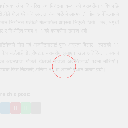
्पर्धात्मक खेल निर्धारित ९० मिनेटमा १–१ को बराबरीमा सकिएपछि
लीले गोल गरे पनि अन्ततः केप भर्डेको आत्मघाती गोल अर्जेन्टिनाको
 कप्तान लियोनल मेसीको गोलमार्फत अग्रता लिएको थियो। तर, ५९औं
फर्काए र निर्धारित समय १–१ को बराबरीमा समाप्त भयो।
र्टिनेजले गोल गर्दै अर्जेन्टिनालाई पुनः अग्रता दिलाए। त्यसको ११
फत केप भर्डेलाई दोस्रोपटक बराबरीमा पुर्‍याए। खेल अतिरिक्त समयको
भएको आत्मघाती गोलले खेलको नतिजा अर्जेन्टिनाको पक्षमा मोडियो।
ञ्चक जित निकाल्दै अन्तिम १६ मा आफ्नो स्थान पक्का गर्‍यो।
re this post:
e
hare
Share
Pin
Share
Share
n
on
it
on
via
book
witter
LinkedIn
on
WhatsApp
Email
Pinterest