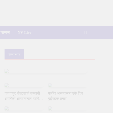
 सम्बन्ध
NV Live
समाचार
जनकपुर बोल्ट्सको कप्तानी
पलाँता अस्पतालमा एकै दिन
अमेरिकी अलराउन्डर हरमित
दुईपटक तनाव
सिंहलाई