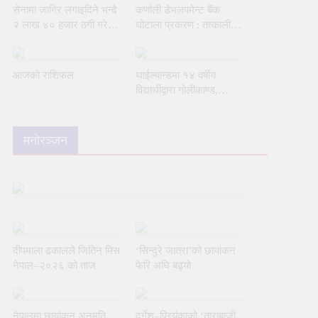
सेनामा जागिर लगाइदिने भन्दै
कर्णाली डेभलपमेन्ट बैंक
२ लाख ४० हजार ठगी गरेको
घोटाला प्रकरण : तत्कालीन
आरोपमा एक जना पक्राउ
सिइओसहित तीन जना
पक्राउ
आजको राशिफल
थाईल्यान्डमा १४ वर्षीय
विद्यार्थीद्वारा गोलीकाण्ड,
शिक्षकसहित ७ जनाको मृत्यु
मनोरञ्जन
दीपमाला ढकालले जितिन् मिस
‘सिन्दुरे जात्रा’को छायांकन
नेपाल–२०२६ को ताज
फेरि अघि बढ्यो
नेपालमा छायांकन अनुमति
दुर्गेश–प्रियंकाको ‘ताराबाजी