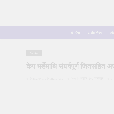
Skip
to
content
होमपेज
अर्थवाणिज्य
खे
खेलकुद
केप भर्डेमाथि संघर्षपूर्ण जितसहित अर
Nanglevare Nanglevare
२०८३ असार २०, शनिवार
0