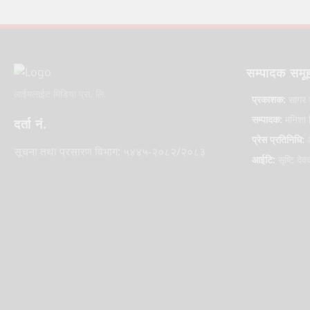
सम्पादक समू
लाईमलाईट मिडिया प्रा. लि.
प्रकाशक:
सागर 
सम्पादक:
मनिशा ल
दर्ता नं.
प्रेस प्रतिनिधि:
अ
सूचना तथा प्रसारण विभाग: ५४४५-२०८२/२०८३
आईटि:
सृष्टि देव