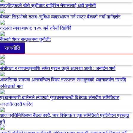
एफएटिएफको खैरो सूचीबाट बाहिरिन नेपाललाई अझै चुनौती
बैंकका सिइओको तलब–सुविधा व्यवस्थापन गर्न राष्ट्र बैंकको नयाँ मार्गदर्शन
तरलता व्यवस्थापन: १२५ अर्ब रुपैयाँ खिचिँदै
बैंकको शेयर सन्तुलनमा चुनौती:
राजनीति
संघीयता र गणतन्त्रमाथि समेत प्रश्न उठ्ने अवस्था आयो : जनार्दन शर्मा
आकस्मिक समयमा असम्बन्धित विषय नउठाउन सभामुखको ध्यानाकर्षण गराउँदै
रुलिङको माग
प्रधानमन्त्री बालेनले ल्याएको गुप्तचरसम्बन्धी विधेयक संसदीय समितिबाट
जस्ताकै तस्तै पारित
आज प्रतिनिधिसभा बैठक बस्दै, चार विधेयक र एक समितिको प्रतिवेदन प्रस्तुत
हुने
लगानी बोर्डको प्रमुख कार्यकारी अधिकृत पदमा याङ्की उक्याबलाई नियुक्त गर्ने