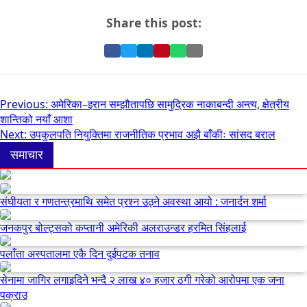
Share this post:
Share
Share
Share
Pin
Share
Share
on
on
on
it
on
via
Facebook
Twitter
LinkedIn
on
WhatsApp
Email
Pinterest
Post
Previous:
अमेरिका–इरान सम्झौतापछि सामुद्रिक नाकाबन्दी अन्त्य, क्षेत्रीय
शान्तिको नयाँ आशा
navigation
Next:
उपकुलपति नियुक्तिमा राजनीतिक प्रभाव अझै बाँकीः सांसद बराल
समाचार
संघीयता र गणतन्त्रमाथि समेत प्रश्न उठ्ने अवस्था आयो : जनार्दन शर्मा
जनकपुर बोल्ट्सको कप्तानी अमेरिकी अलराउन्डर हरमित सिंहलाई
पलाँता अस्पतालमा एकै दिन दुईपटक तनाव
सेनामा जागिर लगाइदिने भन्दै २ लाख ४० हजार ठगी गरेको आरोपमा एक जना
पक्राउ