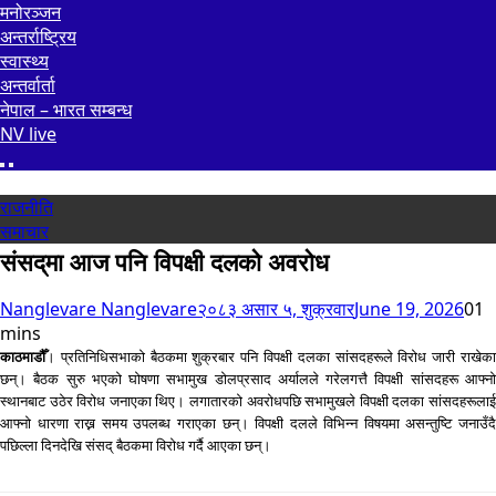
मनोरञ्जन
अन्तर्राष्ट्रिय
स्वास्थ्य
अन्तर्वार्ता
नेपाल – भारत सम्बन्ध
NV live
राजनीति
समाचार
संसद्‌मा आज पनि विपक्षी दलको अवरोध
Nanglevare Nanglevare
२०८३ असार ५, शुक्रवार
June 19, 2026
0
1
mins
काठमाडौँ
। प्रतिनिधिसभाको बैठकमा शुक्रबार पनि विपक्षी दलका सांसदहरूले विरोध जारी राखेका
छन्। बैठक सुरु भएको घोषणा सभामुख डोलप्रसाद अर्यालले गरेलगत्तै विपक्षी सांसदहरू आफ्नो
स्थानबाट उठेर विरोध जनाएका थिए। लगातारको अवरोधपछि सभामुखले विपक्षी दलका सांसदहरूलाई
आफ्नो धारणा राख्न समय उपलब्ध गराएका छन्। विपक्षी दलले विभिन्न विषयमा असन्तुष्टि जनाउँदै
पछिल्ला दिनदेखि संसद् बैठकमा विरोध गर्दै आएका छन्।