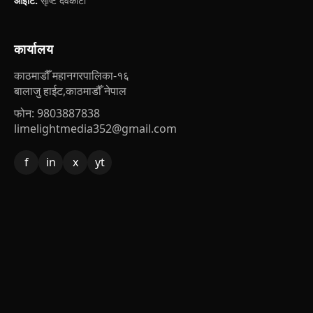
आईटि:
सृष्टि देवकोटा
कार्यालय
काठमाडौँ महानगरपालिका-१६
बालाजु हाईट,काठमाडौँ नेपाल
फोन: 9803887838
limelightmedia352@gmail.com
f
in
x
yt