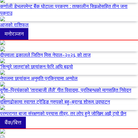
कर्णाली डेभलपमेन्ट बैंक घोटाला प्रकरण : तत्कालीन सिइओसहित तीन जना
पक्राउ
आजको राशिफल
मनोरञ्जन
दीपमाला ढकालले जितिन् मिस नेपाल–२०२६ को ताज
‘सिन्दुरे जात्रा’को छायांकन फेरि अघि बढ्यो
नेपालमा छायांकन अनुमति प्रक्रियामा अन्योल
दुर्गेश–प्रियंकाको ‘ताराबाजी लैलै’ गीत विवादमा, प्रतिबन्धको मागसहित निवेदन
दक्षिणढोकामा स्वागत ट्रेडिङ ग्रुपको बहु–ब्रान्ड शोरूम उद्घाटन
परम्परागत बाजा संरक्षणको प्रयास तीव्र, तर लोप हुने जोखिम अझै टर्‍यो छैन
बैंक/बित्त