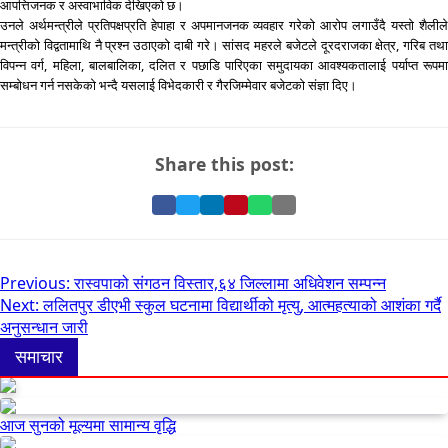
आपत्तिजनक र अस्वाभाविक देखिएको छ।
उनले अर्थमन्त्रीले प्रतिपक्षप्रति हेपाहा र अपमानजनक व्यवहार गरेको आरोप लगाउँदै यस्तो शैलीले
मन्त्रीको विद्वतामाथि नै प्रश्न उठाएको दाबी गरे। सांसद महरले बजेटले दूरदराजका क्षेत्र, गरिब तथा
विपन्न वर्ग, महिला, बालबालिका, दलित र पछाडि पारिएका समुदायका आवश्यकतालाई पर्याप्त रूपमा
सम्बोधन गर्न नसकेको भन्दै यसलाई विभेदकारी र गैरजिम्मेवार बजेटको संज्ञा दिए।
Share this post:
Share
Share
Share
Pin
Share
Share
on
on
on
it
on
via
Facebook
Twitter
LinkedIn
on
WhatsApp
Email
Pinterest
Post
Previous:
रास्वपाको संगठन विस्तार,६४ जिल्लामा अधिवेशन सम्पन्न
Next:
ललितपुर डीएभी स्कुल घटनामा विद्यार्थीको मृत्यु, आत्महत्याको आशंका गर्दै
navigation
अनुसन्धान जारी
समाचार
आज सुनको मूल्यमा सामान्य वृद्धि