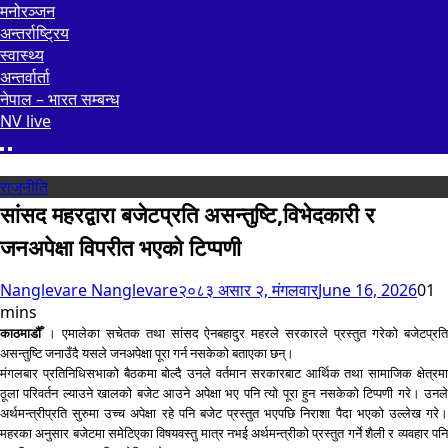
मनोरञ्जन
अन्तर्राष्ट्रिय
स्वास्थ्य
अन्तर्वार्ता
नेपाल – भारत सम्बन्ध
NV live
राजनीति
सांसद महरद्वारा बजेटप्रति असन्तुष्टि,विभेदकारी र
जनअपेक्षा विपरीत भएको टिप्पणी
Nanglevare Nanglevare
२०८३ असार २, मंगलवार
June 16, 2026
0
1
mins
काठमाडौँ
। एमालेका सचेतक तथा सांसद ऐनबहादुर महरले सरकारले प्रस्तुत गरेको बजेटप्रत
असन्तुष्टि जनाउँदै यसले जनअपेक्षा पूरा गर्न नसकेको बताएका छन्।
मंगलबार प्रतिनिधिसभाको बैठकमा बोल्दै उनले वर्तमान सरकारबाट आर्थिक तथा सामाजिक क्षेत्रमा
ठूला परिवर्तन ल्याउने खालको बजेट आउने अपेक्षा भए पनि त्यो पूरा हुन नसकेको टिप्पणी गरे। उनले
अर्थमन्त्रीप्रति सुरुमा उच्च अपेक्षा रहे पनि बजेट प्रस्तुत भएपछि निराशा पैदा भएको उल्लेख गरे।
महरका अनुसार बजेटमा समेटिएका विषयवस्तु मात्र नभई अर्थमन्त्रीको प्रस्तुत गर्ने शैली र व्यवहार पनि