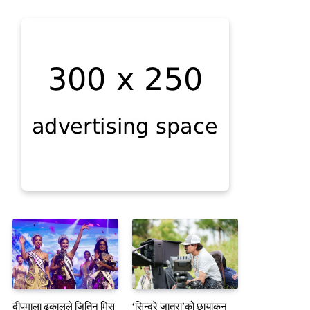
दीपमाला ढकालले जितिन् मिस
‘सिन्दुरे जात्रा’को छायांकन