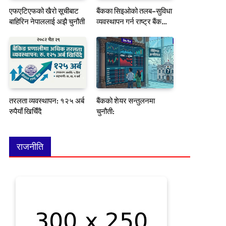
एफएटिएफको खैरो सूचीबाट
बैंकका सिइओको तलब–सुविधा
बाहिरिन नेपाललाई अझै चुनौती
व्यवस्थापन गर्न राष्ट्र बैंकको
नयाँ मार्गदर्शन
तरलता व्यवस्थापन: १२५ अर्ब
बैंकको शेयर सन्तुलनमा
रुपैयाँ खिचिँदै
चुनौती:
राजनीति