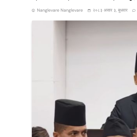
Nanglevare Nanglevare
२०८३ असार ३, बुधवार