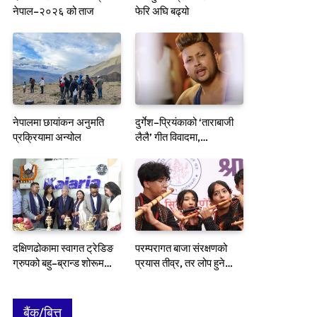
नेपाल–२०२६ को ताज
फेरि अघि बढ्यो
नेपालमा छायांकन अनुमति
दुर्गेश–प्रियंकाको ‘ताराबाजी
प्रक्रियामा अन्योल
लैलै’ गीत विवादमा,
प्रतिबन्धको मागसहित निवेदन
दक्षिणढोकामा स्वागत ट्रेडिङ
परम्परागत बाजा संरक्षणको
ग्रुपको बहु–ब्रान्ड शोरूम
प्रयास तीव्र, तर लोप हुने
उद्घाटन
जोखिम अझै टर्‍यो छैन
बैंक/बित्त