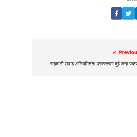
Share
S
on
o
Faceb
Tw
Post
Previou
navigation
राहदानी छपाइ अनियमितता प्रकरणमा दुई जना पक्