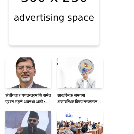
संघीयता र गणतन्त्रमाथि समेत
आकस्मिक समयमा
प्रश्न उठ्ने अवस्था आयो :
असम्बन्धित विषय नउठाउन
जनार्दन शर्मा
सभामुखको ध्यानाकर्षण गराउँदै
रुलिङको माग