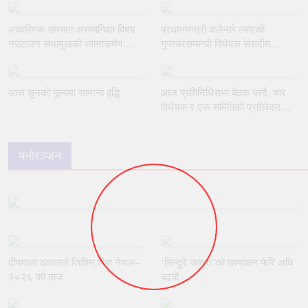
आकस्मिक समयमा असम्बन्धित विषय
प्रधानमन्त्री बालेनले ल्याएको
नउठाउन सभामुखको ध्यानाकर्षण
गुप्तचरसम्बन्धी विधेयक संसदीय
गराउँदै रुलिङको माग
समितिबाट जस्ताकै तस्तै पारित
आज सुनको मूल्यमा सामान्य वृद्धि
आज प्रतिनिधिसभा बैठक बस्दै, चार
विधेयक र एक समितिको प्रतिवेदन
प्रस्तुत हुने
मनोरञ्जन
दीपमाला ढकालले जितिन् मिस नेपाल–
‘सिन्दुरे जात्रा’को छायांकन फेरि अघि
२०२६ को ताज
बढ्यो