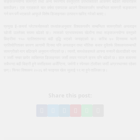
सङ्कलनयोग्य सामग्री तथा अन्य स्मरणीय वस्तुप्रति उपभोक्ताको आकर्षण बढेको व्यापारीहरू
बताउँछन्। एक ग्राहकले चार वर्षमा एकपटक आउने विश्वकपसँग सम्बन्धित सामग्री सङ्कलन
गर्न मन पर्ने भएकाले आफूले विशेष डिजाइनका उत्पादन खरिद गरेको बताए।
प्रमुख ई–कमर्स प्लेटफर्महरूको तथ्यांकअनुसार विश्वकपसँग सम्बन्धित सामग्रीको अनलाइन
खोजी उल्लेख्य रूपमा बढेको छ। त्यसको प्रभावस्वरूप खेलौना तथा सङ्कलनयोग्य वस्तुको
बिक्रीमा १५० प्रतिशतभन्दा बढी वृद्धि भएको जनाइएको छ। करिब ४० दिनसम्म चल्ने
प्रतियोगिताका कारण आगामी दिनमा पनि अनलाइन तथा भौतिक बजार दुवैतर्फ विश्वकपसम्बन्धी
सामग्रीको माग बढिरहने अनुमान गरिएको छ। त्यस्तै, समर्थकहरूले आफ्ना मनपर्ने खेलाडीको नाम
र जर्सी नम्बर छापेर व्यक्तिगत डिजाइनका जर्सी तयार गराउने क्रम पनि बढेको छ। हाल बजारमा
सबैभन्दा बढी बिक्री हुने जर्सीहरूमा अर्जेन्टिना, जर्मनी र स्पेनका टोलीका जर्सी अग्रस्थानमा रहेका
छन्। फिफा विश्वकप २०२६ को फाइनल खेल जुलाई १९ मा हुने तालिका छ।
Share this post:
Share
Share
Share
Pin
Share
Share
on
on
on
it
on
via
Facebook
Twitter
LinkedIn
on
WhatsApp
Email
Pinterest