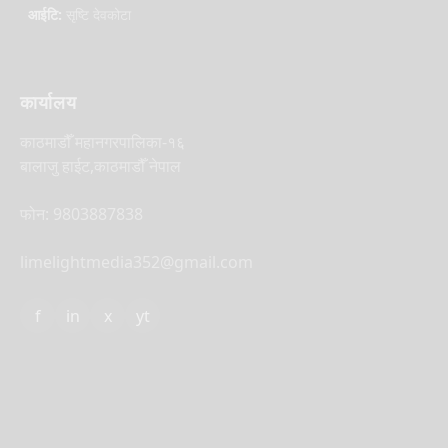
आईटि:
सृष्टि देवकोटा
कार्यालय
काठमाडौँ महानगरपालिका-१६
बालाजु हाईट,काठमाडौँ नेपाल
फोन: 9803887838
limelightmedia352@gmail.com
f
in
x
yt