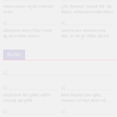
नेपालमा छायांकन अनुमति प्रक्रियामा
दुर्गेश–प्रियंकाको ‘ताराबाजी लैलै’ गीत
अन्योल
विवादमा, प्रतिबन्धको मागसहित निवेदन
दक्षिणढोकामा स्वागत ट्रेडिङ ग्रुपको
परम्परागत बाजा संरक्षणको प्रयास
बहु–ब्रान्ड शोरूम उद्घाटन
तीव्र, तर लोप हुने जोखिम अझै टर्‍यो
छैन
बैंक/बित्त
एफएटिएफको खैरो सूचीबाट बाहिरिन
बैंकका सिइओको तलब–सुविधा
नेपाललाई अझै चुनौती
व्यवस्थापन गर्न राष्ट्र बैंकको नयाँ
मार्गदर्शन