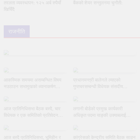
तरलता व्यवस्थापन: १२५ अर्ब रुपैयाँ
बैंकको शेयर सन्तुलनमा चुनौती:
खिचिँदै
राजनीति
आकस्मिक समयमा असम्बन्धित विषय
प्रधानमन्त्री बालेनले ल्याएको
नउठाउन सभामुखको ध्यानाकर्षण
गुप्तचरसम्बन्धी विधेयक संसदीय
गराउँदै रुलिङको माग
समितिबाट जस्ताकै तस्तै पारित
आज प्रतिनिधिसभा बैठक बस्दै, चार
लगानी बोर्डको प्रमुख कार्यकारी
विधेयक र एक समितिको प्रतिवेदन
अधिकृत पदमा याङ्की उक्याबलाई
प्रस्तुत हुने
नियुक्त गर्ने मन्त्रीपरिषद्को निर्णय
आज बस्दै प्रतिनिधिसभा, भूमिहीन र
कांग्रेसको केन्द्रीय समिति बैठक साउन