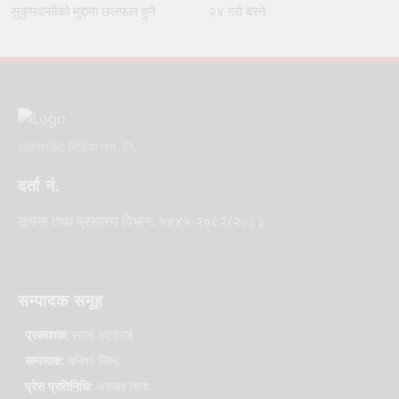
सुकुमवासीको मुद्दामा छलफल हुने
२४ गते बस्ने
लाईमलाईट मिडिया प्रा. लि.
दर्ता नं.
सूचना तथा प्रसारण विभाग: ५४४५-२०८२/२०८३
सम्पादक समूह
प्रकाशक:
सागर भट्टराई
सम्पादक:
मनिशा लिम्बू
प्रेस प्रतिनिधि:
अकबर लामा