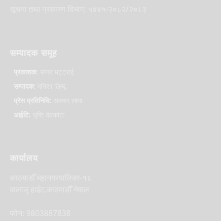
सूचना तथा प्रसारण विभाग: ५४४५-२०८२/२०८३
सम्पादक समूह
प्रकाशक:
सागर भट्टराई
सम्पादक:
मनिशा लिम्बू
प्रेस प्रतिनिधि:
अकबर लामा
आईटि:
सृष्टि देवकोटा
कार्यालय
काठमाडौँ महानगरपालिका-१६
बालाजु हाईट,काठमाडौँ नेपाल
फोन: 9803887838