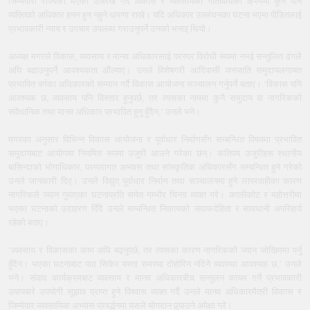
जिम्मेवारी राज्यको भएको उल्लेख गर्दै विकास र व्यवसायका गतिविधिका क्रममा कुनै पनि
व्यक्तिको अधिकार हनन हुन नहुने धारणा राखे। यदि अधिकार उल्लंघनका घटना भएमा पीडितलाई
प्रभावकारी न्याय र उपचार उपलब्ध गराउनुपर्ने उनको भनाइ थियो।
अध्यक्ष मगरले विकास, व्यवसाय र मानव अधिकारलाई परस्पर विरोधी रूपमा नभई सन्तुलित ढंगले
अघि बढाउनुपर्ने आवश्यकता औंल्याए। उनले विशेषगरी आदिवासी जनजाति समुदायलगायत
प्रभावित वर्गका अधिकारको सम्मान गर्दै विकास आयोजना सञ्चालन गर्नुपर्ने बताए। ‘विकास पनि
आवश्यक छ, व्यवसाय पनि विस्तार हुनुपर्छ, तर त्यसका नाममा कुनै समुदाय वा नागरिकको
संवैधानिक तथा मानव अधिकार प्रभावित हुनु हुँदैन,’ उनले भने।
मगरका अनुसार विभिन्न विकास आयोजना र पूर्वाधार निर्माणसँग सम्बन्धित विषयमा प्रभावित
समुदायबाट आयोगमा नियमित रूपमा उजुरी आउने गरेका छन्। कतिपय उजुरीहरू स्थानीय
बासिन्दाको भोगाधिकार, परम्परागत अभ्यास तथा सांस्कृतिक अधिकारसँग सम्बन्धित हुने गरेको
उनले जानकारी दिए। उनले विद्युत् पूर्वाधार निर्माण तथा सञ्चालनमा हुने लापरवाहीका कारण
नागरिकले ज्यान गुमाएका घटनाप्रति समेत गम्भीर चिन्ता व्यक्त गरे। कालीकोट र महोत्तरीमा
भएका घटनाको उदाहरण दिँदै उनले सम्बन्धित निकायको जवाफदेहिता र सावधानी अपरिहार्य
रहेको बताए।
‘व्यवसाय र विकासका काम अघि बढ्नुपर्छ, तर त्यसका कारण नागरिकको ज्यान जोखिममा पर्नु
हुँदैन। भएका घटनाबाट पाठ सिकेर यस्ता समस्या दोहोरिन नदिने व्यवस्था आवश्यक छ,’ उनले
भने। संवाद कार्यक्रमबाट व्यवसाय र मानव अधिकारबीच सन्तुलन कायम गर्ने प्रभावकारी
उपायबारे उपयोगी सुझाव प्राप्त हुने विश्वास व्यक्त गर्दै उनले मानव अधिकारमैत्री विकास र
जिम्मेवार व्यवसायिक अभ्यास प्रवर्द्धनमा यसले योगदान पुर्‍याउने अपेक्षा गरे।