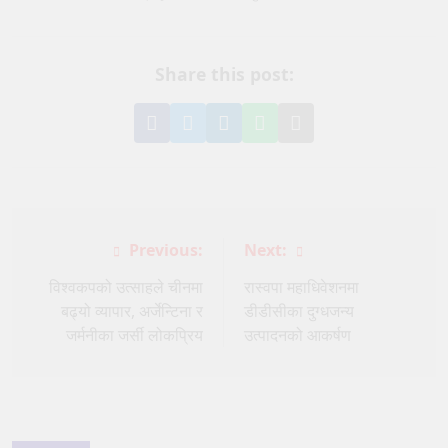
Share this post:
Share
Share
Share
Share
Share
on
on
on
on
via
Facebook
Twitter
LinkedIn
WhatsApp
Email
Post
Previous:
Next:
navigation
विश्वकपको उत्साहले चीनमा
रास्वपा महाधिवेशनमा
बढ्यो व्यापार, अर्जेन्टिना र
डीडीसीका दुग्धजन्य
जर्मनीका जर्सी लोकप्रिय
उत्पादनको आकर्षण