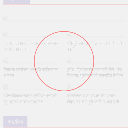
दीपमाला ढकालले जितिन् मिस नेपाल–
‘सिन्दुरे जात्रा’को छायांकन फेरि अघि
२०२६ को ताज
बढ्यो
नेपालमा छायांकन अनुमति प्रक्रियामा
दुर्गेश–प्रियंकाको ‘ताराबाजी लैलै’ गीत
अन्योल
विवादमा, प्रतिबन्धको मागसहित निवेदन
दक्षिणढोकामा स्वागत ट्रेडिङ ग्रुपको
परम्परागत बाजा संरक्षणको प्रयास
बहु–ब्रान्ड शोरूम उद्घाटन
तीव्र, तर लोप हुने जोखिम अझै टर्‍यो
छैन
बैंक/बित्त