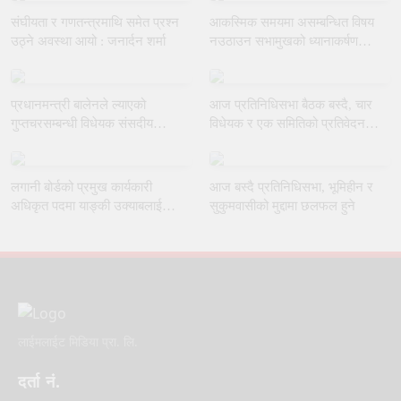
संघीयता र गणतन्त्रमाथि समेत प्रश्न
आकस्मिक समयमा असम्बन्धित विषय
उठ्ने अवस्था आयो : जनार्दन शर्मा
नउठाउन सभामुखको ध्यानाकर्षण
गराउँदै रुलिङको माग
प्रधानमन्त्री बालेनले ल्याएको
आज प्रतिनिधिसभा बैठक बस्दै, चार
गुप्तचरसम्बन्धी विधेयक संसदीय
विधेयक र एक समितिको प्रतिवेदन
समितिबाट जस्ताकै तस्तै पारित
प्रस्तुत हुने
लगानी बोर्डको प्रमुख कार्यकारी
आज बस्दै प्रतिनिधिसभा, भूमिहीन र
अधिकृत पदमा याङ्की उक्याबलाई
सुकुमवासीको मुद्दामा छलफल हुने
नियुक्त गर्ने मन्त्रीपरिषद्को निर्णय
लाईमलाईट मिडिया प्रा. लि.
दर्ता नं.