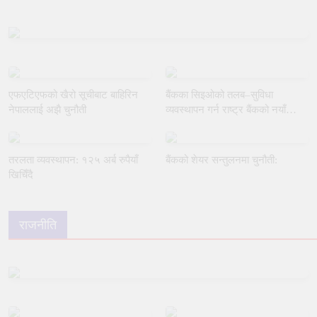
एफएटिएफको खैरो सूचीबाट बाहिरिन
बैंकका सिइओको तलब–सुविधा
नेपाललाई अझै चुनौती
व्यवस्थापन गर्न राष्ट्र बैंकको नयाँ
मार्गदर्शन
तरलता व्यवस्थापन: १२५ अर्ब रुपैयाँ
बैंकको शेयर सन्तुलनमा चुनौती:
खिचिँदै
राजनीति