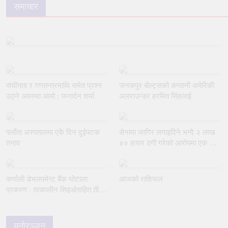
समाचार
संघीयता र गणतन्त्रमाथि समेत प्रश्न
जनकपुर बोल्ट्सको कप्तानी अमेरिकी
उठ्ने अवस्था आयो : जनार्दन शर्मा
अलराउन्डर हरमित सिंहलाई
पलाँता अस्पतालमा एकै दिन दुईपटक
सेनामा जागिर लगाइदिने भन्दै २ लाख
तनाव
४० हजार ठगी गरेको आरोपमा एक जना
पक्राउ
कर्णाली डेभलपमेन्ट बैंक घोटाला
आजको राशिफल
प्रकरण : तत्कालीन सिइओसहित तीन
जना पक्राउ
मनोरञ्जन