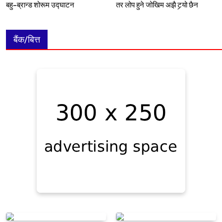
बहु–ब्रान्ड शोरूम उद्घाटन
तर लोप हुने जोखिम अझै टर्‍यो छैन
बैंक/बित्त