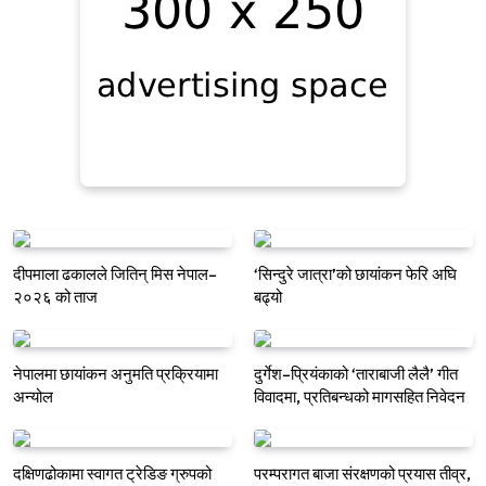
दीपमाला ढकालले जितिन् मिस नेपाल–
‘सिन्दुरे जात्रा’को छायांकन फेरि अघि
२०२६ को ताज
बढ्यो
नेपालमा छायांकन अनुमति प्रक्रियामा
दुर्गेश–प्रियंकाको ‘ताराबाजी लैलै’ गीत
अन्योल
विवादमा, प्रतिबन्धको मागसहित निवेदन
दक्षिणढोकामा स्वागत ट्रेडिङ ग्रुपको
परम्परागत बाजा संरक्षणको प्रयास तीव्र,