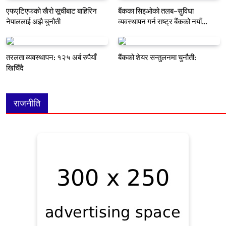
एफएटिएफको खैरो सूचीबाट बाहिरिन
बैंकका सिइओको तलब–सुविधा
नेपाललाई अझै चुनौती
व्यवस्थापन गर्न राष्ट्र बैंकको नयाँ
मार्गदर्शन
तरलता व्यवस्थापन: १२५ अर्ब रुपैयाँ
बैंकको शेयर सन्तुलनमा चुनौती:
खिचिँदै
राजनीति