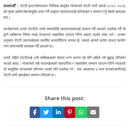
काठमाडौँ
। रोटरी इन्टरनेशनलका निर्देशक बासुदेव गोल्यानले रोटरी जर्नो अवार्ड २०२५–२०२६
को मुख्य उद्देश्य मेहनतपूर्वक काम गर्ने उत्कृष्ट पत्रकारलाई प्रोत्साहन र सम्मान गर्नु रहेको बताएका
छन्।
कार्यक्रममा उनले रोटरीले लामो समयदेखि पत्रकारहरूलाई सम्मान गर्दै आएको उल्लेख गर्दै यो
कुनै व्यक्तिगत निर्णय नभई संस्थागत सहमतिमा प्रदान गरिने अवार्ड भएको स्पष्ट पारे। उनका
अनुसार रोटरी समाजसेवामा समर्पित अन्तर्राष्ट्रिय संस्था हो, जसले आफ्नो स्रोत साधन प्रयोग
गरेर समाजसेवी कामहरू गर्दै आएको छ।
उनले पहिले रोटरीलाई धनी व्यक्तिहरूको संस्था भन्ने धारणा रहे पनि अहिले त्यो बुझाइ परिवर्तन
भएको बताए। गोल्यानले सबै सदस्यहरूको सहभागिता र सहमतिमा सम्मान प्रदान गरिने भएकाले
यो सामूहिक प्रयासको परिणाम भएको पनि उल्लेख गरे। यस अवसरमा ७ जना सञ्चारकर्मीलाई
रोटरी जर्नो अवार्डबाट सम्मान गरिएको छ।
Share this post:
Share
Share
Share
Pin
Share
Share
on
on
on
it
on
via
Facebook
Twitter
LinkedIn
on
WhatsApp
Email
Pinterest