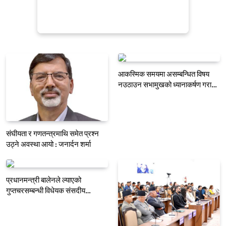
आकस्मिक समयमा असम्बन्धित विषय
नउठाउन सभामुखको ध्यानाकर्षण गराउँदै
रुलिङको माग
संघीयता र गणतन्त्रमाथि समेत प्रश्न
उठ्ने अवस्था आयो : जनार्दन शर्मा
प्रधानमन्त्री बालेनले ल्याएको
गुप्तचरसम्बन्धी विधेयक संसदीय
समितिबाट जस्ताकै तस्तै पारित