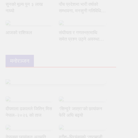
सुनको मूल्य पुन ३ लाख
पाँच प्रदेशमा भारी वर्षाको
नाघ्यो
सम्भावना, मनसुनी गतिविधि
कायमै
आजको राशिफल
संघीयता र गणतन्त्रमाथि
समेत प्रश्न उठ्ने अवस्था
आयो : जनार्दन शर्मा
मनोरञ्जन
दीपमाला ढकालले जितिन् मिस
‘सिन्दुरे जात्रा’को छायांकन
नेपाल–२०२६ को ताज
फेरि अघि बढ्यो
नेपालमा छायांकन अनुमति
दुर्गेश–प्रियंकाको ‘ताराबाजी