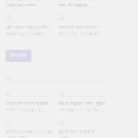
प्रक्रियामा अन्योल
लैलै’ गीत विवादमा,
प्रतिबन्धको मागसहित निवेदन
दक्षिणढोकामा स्वागत ट्रेडिङ
परम्परागत बाजा संरक्षणको
ग्रुपको बहु–ब्रान्ड शोरूम
प्रयास तीव्र, तर लोप हुने
उद्घाटन
जोखिम अझै टर्‍यो छैन
बैंक/बित्त
एफएटिएफको खैरो सूचीबाट
बैंकका सिइओको तलब–सुविधा
बाहिरिन नेपाललाई अझै
व्यवस्थापन गर्न राष्ट्र बैंकको
चुनौती
नयाँ मार्गदर्शन
तरलता व्यवस्थापन: १२५ अर्ब
बैंकको शेयर सन्तुलनमा