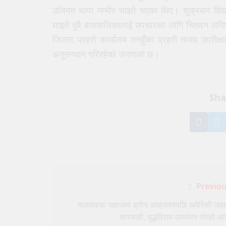
उलियम थापा गम्भीर घाइते भएका थिए। शुक्रबार विद्या
घाइते दुवै बालबालिकालाई उपचारका लागि चितवन लगिए
जिल्ला प्रहरी कार्यालय तनहुँका प्रहरी नायब उपरीक्षक
अनुसन्धान गरिरहेको जनाएको छ।
Sha
Shar
S
on
o
Face
T
Post
Previou
navigation
मालवाहक जहाजमा ड्रोन आक्रमणपछि अमेरिकी जव
कारबाही, युद्धविराम उल्लंघन गरेको आ