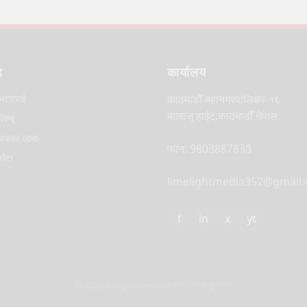
ह
कार्यालय
भट्टराई
काठमाडौँ महानगरपालिका-१६
बालाजु हाईट,काठमाडौँ नेपाल
िम्बू
कबर लामा
फोन: 9803887838
कोटा
limelightmedia352@gmail
f
in
x
yt
© 2026 nanglevare.com सर्वाधिकार सुरक्षित.