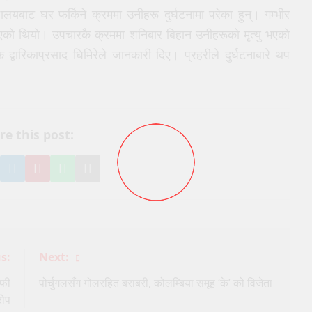
लयबाट घर फर्किने क्रममा उनीहरू दुर्घटनामा परेका हुन्। गम्भीर
को थियो। उपचारकै क्रममा शनिबार बिहान उनीहरूको मृत्यु भएको
 द्वारिकाप्रसाद घिमिरेले जानकारी दिए। प्रहरीले दुर्घटनाबारे थप
re this post:
e
hare
Share
Pin
Share
Share
n
on
it
on
via
book
witter
LinkedIn
on
WhatsApp
Email
Pinterest
s:
Next:
ाफी
पोर्चुगलसँग गोलरहित बराबरी, कोलम्बिया समूह ‘के’ को विजेता
रोप