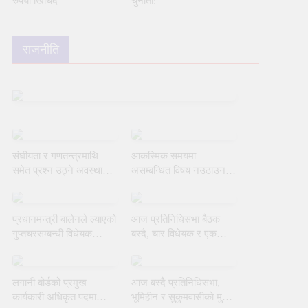
रुपैयाँ खिचिँदै
चुनौती:
राजनीति
संघीयता र गणतन्त्रमाथि
आकस्मिक समयमा
समेत प्रश्न उठ्ने अवस्था
असम्बन्धित विषय नउठाउन
आयो : जनार्दन शर्मा
सभामुखको ध्यानाकर्षण
गराउँदै रुलिङको माग
प्रधानमन्त्री बालेनले ल्याएको
आज प्रतिनिधिसभा बैठक
गुप्तचरसम्बन्धी विधेयक
बस्दै, चार विधेयक र एक
संसदीय समितिबाट जस्ताकै
समितिको प्रतिवेदन प्रस्तुत
तस्तै पारित
हुने
लगानी बोर्डको प्रमुख
आज बस्दै प्रतिनिधिसभा,
कार्यकारी अधिकृत पदमा
भूमिहीन र सुकुमवासीको मुद्दामा