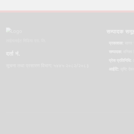
सम्पादक समू
लाईमलाईट मिडिया प्रा. लि.
प्रकाशक:
सागर 
सम्पादक:
मनिशा ल
दर्ता नं.
प्रेस प्रतिनिधि:
अ
सूचना तथा प्रसारण विभाग: ५४४५-२०८२/२०८३
आईटि:
सृष्टि देव