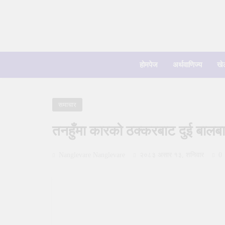
Skip
to
content
होमपेज
अर्थवाणिज्य
खे
समाचार
तनहुँमा कारको ठक्करबाट दुई बालब
Nanglevare Nanglevare
२०८३ असार १३, शनिवार
0