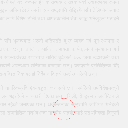
ोड्रिगेजले यस कदमलाई सकारात्मक र सहकार्यको उदाहरणका रूपमा
लुइस अबिनाडेरले कार्यवाहक राष्ट्रपति रोड्रिगेजसँग टेलिफोन संवाद
रका लागि विशेष टोली तथा आपतकालीन सेवा समूह भेनेजुएला पठाइने
 पनि भूकम्पबाट भएको क्षतिप्रति दुःख व्यक्त गर्दै पुनःस्थापना र
बताएका छन्। उनले सम्भावित सहायता कार्यक्रमको मूल्यांकन गर्न
 साल्भाडोरका राष्ट्रपति नायिब बुकेलेले ३०० जना उद्धारकर्मी तथा
न तयारी अवस्थामा राखिएको बताएका छन्। यसप्रति प्रतिक्रिया दिँदै
म्बन्धित निकायलाई निर्देशन दिएको उल्लेख गरेकी छन्।
ुएली नागरिकप्रति ऐक्यबद्धता जनाएको छ। अमेरिकी उपविदेशमन्त्री
लन भइरहेको जानकारी दिएका छन्। चिली, होन्डुरस र अर्जेन्टिनाले
र रहेको जनाएका छन्। अर्जेन्टिनाका राष्ट्रपति जाभियर मिलेईको
 बेला राजनीतिक मतभेदभन्दा मानवीय सहयोगलाई प्राथमिकता दिनुपर्ने