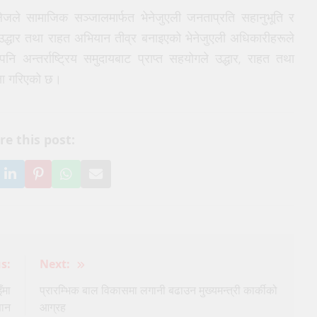
 भेलेजले सामाजिक सञ्जालमार्फत भेनेजुएली जनताप्रति सहानुभूति र
रमा उद्धार तथा राहत अभियान तीव्र बनाइएको भेनेजुएली अधिकारीहरूले
ि अन्तर्राष्ट्रिय समुदायबाट प्राप्त सहयोगले उद्धार, राहत तथा
्षा गरिएको छ।
re this post:
hare
Share
Pin
Share
Share
n
on
it
on
via
ook
itter
LinkedIn
on
WhatsApp
Email
Pinterest
s:
Next:
ँमा
प्रारम्भिक बाल विकासमा लगानी बढाउन मुख्यमन्त्री कार्कीको
सान
आग्रह