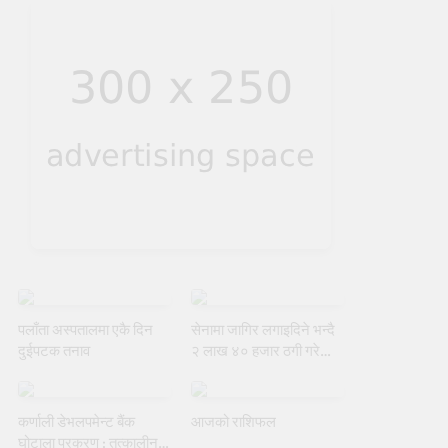
पलाँता अस्पतालमा एकै दिन
सेनामा जागिर लगाइदिने भन्दै
दुईपटक तनाव
२ लाख ४० हजार ठगी गरेको
आरोपमा एक जना पक्राउ
कर्णाली डेभलपमेन्ट बैंक
आजको राशिफल
घोटाला प्रकरण : तत्कालीन