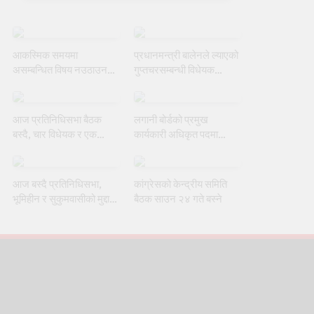
आकस्मिक समयमा
प्रधानमन्त्री बालेनले ल्याएको
असम्बन्धित विषय नउठाउन
गुप्तचरसम्बन्धी विधेयक
सभामुखको ध्यानाकर्षण गराउँदै
संसदीय समितिबाट जस्ताकै
रुलिङको माग
तस्तै पारित
आज प्रतिनिधिसभा बैठक
लगानी बोर्डको प्रमुख
बस्दै, चार विधेयक र एक
कार्यकारी अधिकृत पदमा
समितिको प्रतिवेदन प्रस्तुत
याङ्की उक्याबलाई नियुक्त गर्ने
हुने
मन्त्रीपरिषद्को निर्णय
आज बस्दै प्रतिनिधिसभा,
कांग्रेसको केन्द्रीय समिति
भूमिहीन र सुकुमवासीको मुद्दामा
बैठक साउन २४ गते बस्ने
छलफल हुने