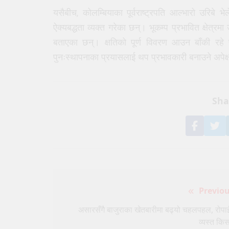
यसैबीच, कोलम्बियाका पूर्वराष्ट्रपति आल्भारो उरिबे
ऐक्यबद्धता व्यक्त गरेका छन्। भूकम्प प्रभावित क्षेत्
बताएका छन्। क्षतिको पूर्ण विवरण आउन बाँकी रहे पन
पुनःस्थापनाका प्रयासलाई थप प्रभावकारी बनाउने अपेक
Sha
Share
S
on
o
Faceb
Tw
Post
Previou
navigation
असारसँगै बाजुराका खेतबारीमा बढ्यो चहलपहल, रोपाइ
व्यस्त कि