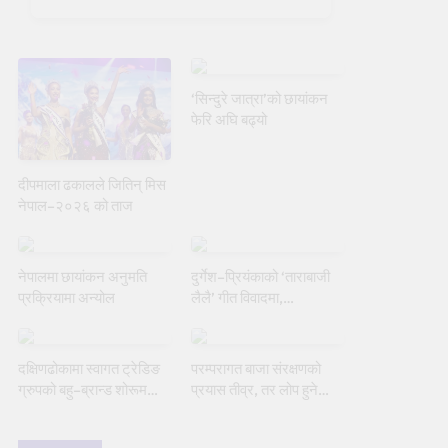
‘सिन्दुरे जात्रा’को छायांकन
फेरि अघि बढ्यो
दीपमाला ढकालले जितिन् मिस
नेपाल–२०२६ को ताज
नेपालमा छायांकन अनुमति
दुर्गेश–प्रियंकाको ‘ताराबाजी
प्रक्रियामा अन्योल
लैलै’ गीत विवादमा,
प्रतिबन्धको मागसहित निवेदन
दक्षिणढोकामा स्वागत ट्रेडिङ
परम्परागत बाजा संरक्षणको
ग्रुपको बहु–ब्रान्ड शोरूम
प्रयास तीव्र, तर लोप हुने
उद्घाटन
जोखिम अझै टर्‍यो छैन