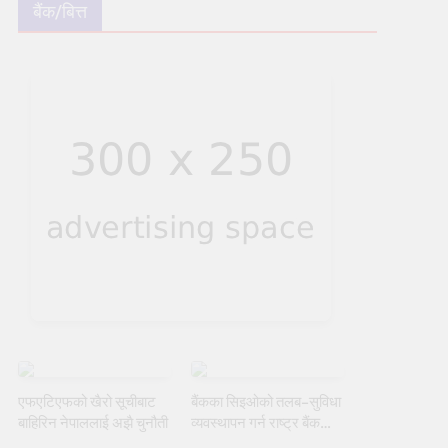
बैंक/बित्त
एफएटिएफको खैरो सूचीबाट
बैंकका सिइओको तलब–सुविधा
बाहिरिन नेपाललाई अझै चुनौती
व्यवस्थापन गर्न राष्ट्र बैंकको
नयाँ मार्गदर्शन