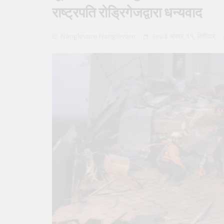
राष्ट्रपति रोड्रिगेजद्वारा धन्यवाद
Nanglevare Nanglevare
२०८३ असार ११, बिहीवार