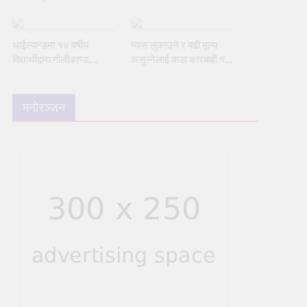
सिइओसहित तीन जना पक्राउ
थाईल्यान्डमा १४ वर्षीय
ग्यास लुकाउने र बढी मूल्य
विद्यार्थीद्वारा गोलीकाण्ड,
असुल्नेलाई कडा कारबाही गर्ने
शिक्षकसहित ७ जनाको मृत्यु
सरकारको चेतावनी
मनोरञ्जन