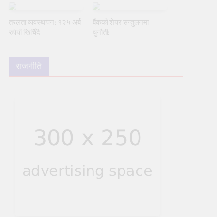
तरलता व्यवस्थापन: १२५ अर्ब
बैंकको शेयर सन्तुलनमा
रुपैयाँ खिचिँदै
चुनौती:
राजनीति