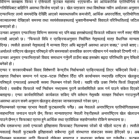
विभिन्न क्लबहरू फिफा र एसियाली फुटबल महासंघ ९एएफसी० का आधिकारिक प्रतियोगिता र
गतिविधिबाट बाहिरिने अवस्था सिर्जना भएको छ। खेल पत्रकार तथा विश्लेषक नवीन अर्यालका अनुसार
एन्फाभित्र लामो समयदेखि देखिँदै आएको व्यवस्थापकीय कमजोरी, आर्थिक अपारदर्शिता, प्रतियोगिता
सञ्चालनमा देखिएको समस्या तथा स्वयंसेवकहरूलाई भुक्तानीसम्बन्धी विवादले परिस्थितिलाई जटिल
बनाएको हो।
उनका अनुसार एन्फाभित्र विभिन्न समस्या भए पनि बाह्य हस्तक्षेपलाई फिफाले स्वीकार नगर्ने स्पष्ट नीति
राख्दै आएको छ। “फिफाले विधि र प्रक्रियाअनुसार निर्वाचित नेतृत्वलाई मात्र वैधानिक मान्यता
दिन्छ। त्यसैले हालको नेतृत्वलाई नै मान्यता दिएर अघि बढ्नुपर्ने अवस्था आउन सक्छ,” उनले बताए।
अर्यालले राष्ट्रिय खेलकुद परिषद्ले पनि समस्याको वास्तविक कारण पहिचान गर्न नसकेको टिप्पणी गरे।
उनका अनुसार एन्फाभित्रको विवाद समाधान गर्नुपर्ने ठाउँमा बाह्य हस्तक्षेप बढ्दा परिस्थिति झन् पेचिलो
बनेको हो।
एन्फा र सरकारबीचको विवाद विशेषगरी केन्द्रीय निर्वाचनको प्रक्रियालाई लिएर चर्किएको थियो।
तहगत निर्वाचन सम्पन्न गर्न पटक–पटक निर्देशन दिँदा पनि कार्यान्वयन नभएपछि राष्ट्रिय खेलकुद
परिषद्ले एन्फालाई अस्थायी रूपमा निलम्बन गरेको थियो। यद्यपि पछि उक्त निर्णय फिर्ता लिइएको
थियो। यसबीच फिफाले नयाँ निर्वाचन नभएसम्म पुरानै कार्यसमितिले काम गर्न पाउने संकेत दिएको
बताइन्छ। एन्फा कार्यसमितिको कार्यकाल सकिए पनि वर्तमान नेतृत्वकै मातहत निर्वाचन गराउनुपर्ने
अवस्था आउन सक्ने अनुमान खेलकुद क्षेत्रका जानकारहरूले गरेका छन्।
निलम्बनको प्रत्यक्ष प्रभाव नेपाली फुटबलमाथि पर्नेछ। अब नेपालले अन्तर्राष्ट्रिय प्रतियोगिताहरूमा
सहभागिता जनाउन पाउने छैन, फिफा मान्यताप्राप्त नेपाली रेफ्रीहरूले अन्तर्राष्ट्रिय खेल खेलाउन
पाउने छैनन् र फिफाबाट प्राप्त हुने आर्थिक तथा प्राविधिक सहयोगसमेत रोकिने सम्भावना छ।
पाँच दशकभन्दा लामो एन्फाको इतिहासमा फिफाबाट निलम्बनमा परेको यो पहिलो घटना हो। त्यसैले
यसलाई नेपाली फुटबलकै इतिहासको सबैभन्दा ठूलो संस्थागत संकटका रूपमा हेरिएको छ। अब
निलम्बन फुकुवाका लागि फिफाले तोकेका मापदण्ड र सुधारका सर्तहरू पूरा गर्नुपर्नेछ। फुटबल