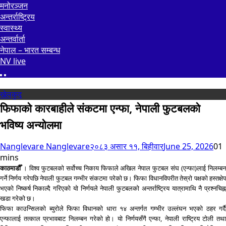
मनोरञ्जन
अन्तर्राष्ट्रिय
स्वास्थ्य
अन्तर्वार्ता
नेपाल – भारत सम्बन्ध
NV live
खेलकुद
फिफाको कारबाहीले संकटमा एन्फा, नेपाली फुटबलको
भविष्य अन्योलमा
Nanglevare Nanglevare
२०८३ असार ११, बिहीवार
June 25, 2026
0
1
mins
काठमाडौँ
। विश्व फुटबलको सर्वोच्च निकाय फिफाले अखिल नेपाल फुटबल संघ (एन्फा)लाई निलम्बन
गर्ने निर्णय गरेपछि नेपाली फुटबल गम्भीर संकटमा परेको छ। फिफा विधानविपरीत तेस्रो पक्षको हस्तक्षेप
भएको निष्कर्ष निकाल्दै गरिएको यो निर्णयले नेपाली फुटबलको अन्तर्राष्ट्रिय यात्रामाथि नै प्रश्नचिह्न
खडा गरेको छ।
फिफा काउन्सिलको ब्युरोले फिफा विधानको धारा १४ अन्तर्गत गम्भीर उल्लंघन भएको ठहर गर्दै
एन्फालाई तत्काल प्रभावबाट निलम्बन गरेको हो। यो निर्णयसँगै एन्फा, नेपाली राष्ट्रिय टोली तथा