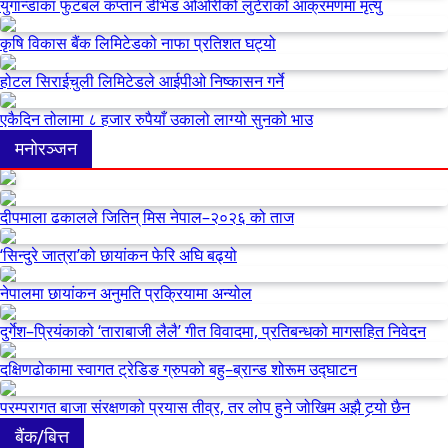
युगान्डाका फुटबल कप्तान डेभिड ओओरीको लुटेराको आक्रमणमा मृत्यु
कृषि विकास बैंक लिमिटेडको नाफा प्रतिशत घट्यो
होटल सिराईचुली लिमिटेडले आईपीओ निष्कासन गर्ने
एकैदिन तोलामा ८ हजार रुपैयाँ उकालो लाग्यो सुनको भाउ
मनोरञ्जन
दीपमाला ढकालले जितिन् मिस नेपाल–२०२६ को ताज
‘सिन्दुरे जात्रा’को छायांकन फेरि अघि बढ्यो
नेपालमा छायांकन अनुमति प्रक्रियामा अन्योल
दुर्गेश–प्रियंकाको ‘ताराबाजी लैलै’ गीत विवादमा, प्रतिबन्धको मागसहित निवेदन
दक्षिणढोकामा स्वागत ट्रेडिङ ग्रुपको बहु–ब्रान्ड शोरूम उद्घाटन
परम्परागत बाजा संरक्षणको प्रयास तीव्र, तर लोप हुने जोखिम अझै टर्‍यो छैन
बैंक/बित्त