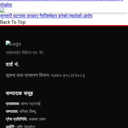
पोखरेल
सुनसरी घटनामा सरकार गैरजिम्मेवार बनेको एमालेको आरोप
Back To Top
लाईमलाईट मिडिया प्रा. लि.
दर्ता नं.
सूचना तथा प्रसारण विभाग: ५४४५-२०८२/२०८३
सम्पादक समूह
प्रकाशक:
सागर भट्टराई
सम्पादक:
मनिशा लिम्बू
प्रेस प्रतिनिधि:
अकबर लामा
आईटि:
सृष्टि देवकोटा