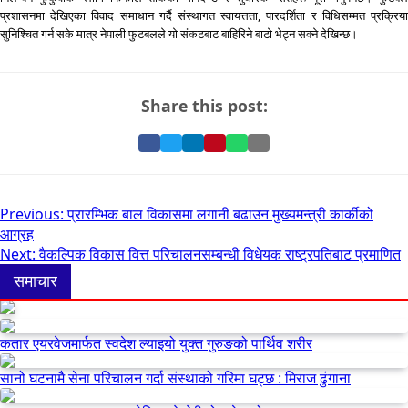
प्रशासनमा देखिएका विवाद समाधान गर्दै संस्थागत स्वायत्तता, पारदर्शिता र विधिसम्मत प्रक्रिया
सुनिश्चित गर्न सके मात्र नेपाली फुटबलले यो संकटबाट बाहिरिने बाटो भेट्न सक्ने देखिन्छ।
Share this post:
Share
Share
Share
Pin
Share
Share
on
on
on
it
on
via
Facebook
Twitter
LinkedIn
on
WhatsApp
Email
Pinterest
Post
Previous:
प्रारम्भिक बाल विकासमा लगानी बढाउन मुख्यमन्त्री कार्कीको
आग्रह
navigation
Next:
वैकल्पिक विकास वित्त परिचालनसम्बन्धी विधेयक राष्ट्रपतिबाट प्रमाणित
समाचार
कतार एयरवेजमार्फत स्वदेश ल्याइयो युक्त गुरुङको पार्थिव शरीर
सानो घटनामै सेना परिचालन गर्दा संस्थाको गरिमा घट्छ : मिराज ढुंगाना