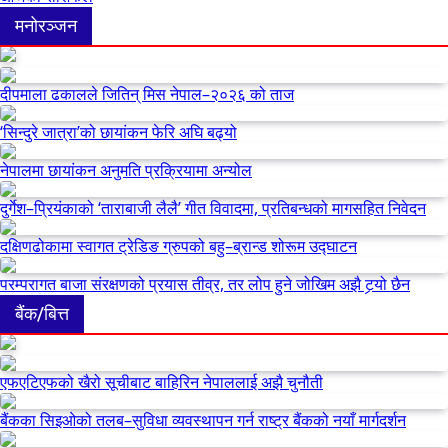
मनोरञ्जन
दीपमाला ढकालले जितिन् मिस नेपाल–२०२६ को ताज
‘सिन्दुरे जात्रा’को छायांकन फेरि अघि बढ्यो
नेपालमा छायांकन अनुमति प्रक्रियामा अन्योल
दुर्गेश–प्रियंकाको ‘ताराबाजी लैलै’ गीत विवादमा, प्रतिबन्धको मागसहित निवेदन
दक्षिणढोकामा स्वागत ट्रेडिङ ग्रुपको बहु–ब्रान्ड शोरूम उद्घाटन
परम्परागत बाजा संरक्षणको प्रयास तीव्र, तर लोप हुने जोखिम अझै टर्‍यो छैन
बैंक/बित्त
एफएटिएफको खैरो सूचीबाट बाहिरिन नेपाललाई अझै चुनौती
बैंकका सिइओको तलब–सुविधा व्यवस्थापन गर्न राष्ट्र बैंकको नयाँ मार्गदर्शन