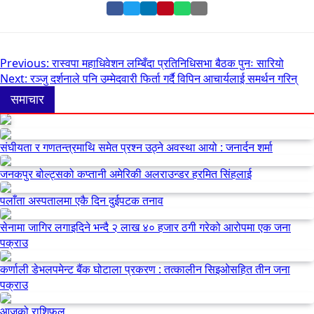
Share
Share
Share
Pin
Share
Share
on
on
on
it
on
via
Facebook
Twitter
LinkedIn
on
WhatsApp
Email
Pinterest
Post
Previous:
रास्वपा महाधिवेशन लम्बिँदा प्रतिनिधिसभा बैठक पुनः सारियो
Next:
रञ्जु दर्शनाले पनि उम्मेदवारी फिर्ता गर्दै विपिन आचार्यलाई समर्थन गरिन्
navigation
समाचार
संघीयता र गणतन्त्रमाथि समेत प्रश्न उठ्ने अवस्था आयो : जनार्दन शर्मा
जनकपुर बोल्ट्सको कप्तानी अमेरिकी अलराउन्डर हरमित सिंहलाई
पलाँता अस्पतालमा एकै दिन दुईपटक तनाव
सेनामा जागिर लगाइदिने भन्दै २ लाख ४० हजार ठगी गरेको आरोपमा एक जना
पक्राउ
कर्णाली डेभलपमेन्ट बैंक घोटाला प्रकरण : तत्कालीन सिइओसहित तीन जना
पक्राउ
आजको राशिफल