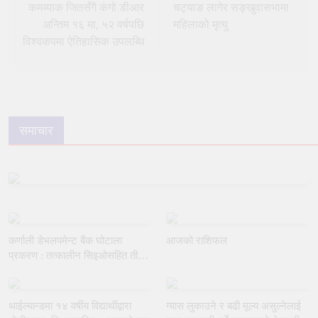
navigation
कमब्याक जितसँगै कंगो डीआर
चट्याङ लागेर सङ्खुवासभामा
अन्तिम १६ मा, ५२ वर्षपछि
महिलाको मृत्यु
विश्वकपमा ऐतिहासिक उपलब्धि
समाचार
कर्णाली डेभलपमेन्ट बैंक घोटाला
आजको राशिफल
प्रकरण : तत्कालीन सिइओसहित तीन
जना पक्राउ
थाईल्यान्डमा १४ वर्षीय विद्यार्थीद्वारा
ग्यास लुकाउने र बढी मूल्य असुल्नेलाई