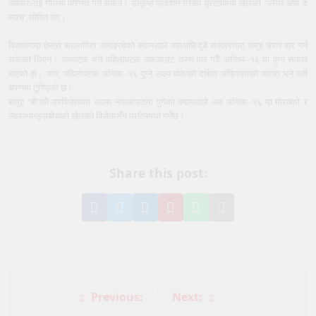
अवसरलाई गोलमा परिणत गर्न सकेन। उत्कृष्ट प्रदर्शन गरेका युस्टाकियो खेलको ‘प्लेयर अफ द
म्याच’ घोषित भए।
विश्वकपमा तेस्रो सहभागिता जनाइरहेको क्यानडाले यसअघि दुवै संस्करणमा समूह चरण पार गर्न
सकेको थिएन। यसपटक भने पहिलोपटक नकआउट चरण पार गर्दै अन्तिम–१६ मा पुग्न सफल
भएको हो। यता, पहिलोपटक अन्तिम–१६ पुग्ने लक्ष्य बोकेको दक्षिण अफ्रिकाको यात्रा भने यही
चरणमा टुंगिएको छ।
समूह ‘बी’को उपविजेताका रूपमा नकआउटमा पुगेको क्यानडाले अब अन्तिम–१६ मा मोरक्को र
नेदरल्यान्ड्सबीचको खेलको विजेतासँग प्रतिस्पर्धा गर्नेछ।
Share this post:
Share
Share
Share
Pin
Share
Share
on
on
on
it
on
via
Facebook
Twitter
LinkedIn
on
WhatsApp
Email
Pinterest
Post
Previous:
Next: