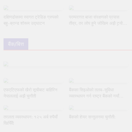
दक्षिणढोकामा स्वागत ट्रेडिङ ग्रुपको
परम्परागत बाजा संरक्षणको प्रयास
बहु–ब्रान्ड शोरूम उद्घाटन
तीव्र, तर लोप हुने जोखिम अझै टर्‍यो
छैन
बैंक/बित्त
एफएटिएफको खैरो सूचीबाट बाहिरिन
बैंकका सिइओको तलब–सुविधा
नेपाललाई अझै चुनौती
व्यवस्थापन गर्न राष्ट्र बैंकको नयाँ
मार्गदर्शन
तरलता व्यवस्थापन: १२५ अर्ब रुपैयाँ
बैंकको शेयर सन्तुलनमा चुनौती:
खिचिँदै