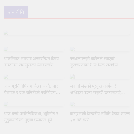
राजनीति
आकस्मिक समयमा असम्बन्धित विषय
प्रधानमन्त्री बालेनले ल्याएको
नउठाउन सभामुखको ध्यानाकर्षण
गुप्तचरसम्बन्धी विधेयक संसदीय
गराउँदै रुलिङको माग
समितिबाट जस्ताकै तस्तै पारित
आज प्रतिनिधिसभा बैठक बस्दै, चार
लगानी बोर्डको प्रमुख कार्यकारी
विधेयक र एक समितिको प्रतिवेदन
अधिकृत पदमा याङ्की उक्याबलाई
प्रस्तुत हुने
नियुक्त गर्ने मन्त्रीपरिषद्को निर्णय
आज बस्दै प्रतिनिधिसभा, भूमिहीन र
कांग्रेसको केन्द्रीय समिति बैठक साउन
सुकुमवासीको मुद्दामा छलफल हुने
२४ गते बस्ने