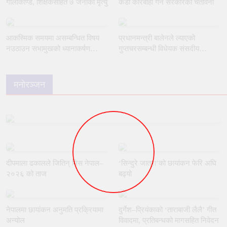
गोलीकाण्ड, शिक्षकसहित ७ जनाको मृत्यु
कडा कारबाही गर्ने सरकारको चेतावनी
आकस्मिक समयमा असम्बन्धित विषय
प्रधानमन्त्री बालेनले ल्याएको
नउठाउन सभामुखको ध्यानाकर्षण
गुप्तचरसम्बन्धी विधेयक संसदीय
गराउँदै रुलिङको माग
समितिबाट जस्ताकै तस्तै पारित
मनोरञ्जन
दीपमाला ढकालले जितिन् मिस नेपाल–
‘सिन्दुरे जात्रा’को छायांकन फेरि अघि
२०२६ को ताज
बढ्यो
नेपालमा छायांकन अनुमति प्रक्रियामा
दुर्गेश–प्रियंकाको ‘ताराबाजी लैलै’ गीत
अन्योल
विवादमा, प्रतिबन्धको मागसहित निवेदन