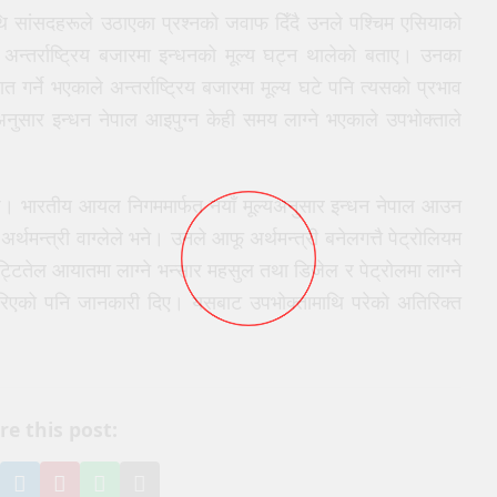
सांसदहरूले उठाएका प्रश्नको जवाफ दिँदै उनले पश्चिम एसियाको
अन्तर्राष्ट्रिय बजारमा इन्धनको मूल्य घट्न थालेको बताए। उनका
्ने भएकाले अन्तर्राष्ट्रिय बजारमा मूल्य घटे पनि त्यसको प्रभाव
यअनुसार इन्धन नेपाल आइपुग्न केही समय लाग्ने भएकाले उपभोक्ताले
को छ। भारतीय आयल निगममार्फत नयाँ मूल्यअनुसार इन्धन नेपाल आउन
्थमन्त्री वाग्लेले भने। उनले आफू अर्थमन्त्री बनेलगत्तै पेट्रोलियम
मट्टितेल आयातमा लाग्ने भन्सार महसुल तथा डिजेल र पेट्रोलमा लाग्ने
 गरिएको पनि जानकारी दिए। यसबाट उपभोक्तामाथि परेको अतिरिक्त
।
re this post:
e
hare
Share
Pin
Share
Share