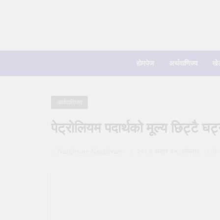
Skip
to
content
होमपेज
अर्थवाणिज्य
खे
अर्थवाणिज्य
पेट्रोलियम पदार्थको मूल्य छिट्टै घट्न
Nanglevare Nanglevare
२०८३ असार १५, सोमवार
0