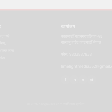
ह
कार्यालय
भट्टराई
काठमाडौँ महानगरपालिका-१६
बालाजु हाईट,काठमाडौँ नेपाल
िम्बू
कबर लामा
फोन: 9803887838
कोटा
limelightmedia352@gmail
f
in
x
yt
© 2026 nanglevare.com सर्वाधिकार सुरक्षित.