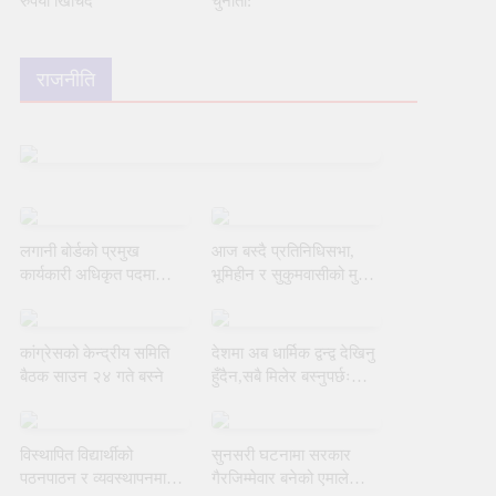
रुपैयाँ खिचिँदै
चुनौती:
राजनीति
लगानी बोर्डको प्रमुख
आज बस्दै प्रतिनिधिसभा,
कार्यकारी अधिकृत पदमा
भूमिहीन र सुकुमवासीको मुद्दामा
याङ्की उक्याबलाई नियुक्त
छलफल हुने
गर्ने मन्त्रीपरिषद्को निर्णय
कांग्रेसको केन्द्रीय समिति
देशमा अब धार्मिक द्वन्द्व देखिनु
बैठक साउन २४ गते बस्ने
हुँदैन,सबै मिलेर बस्नुपर्छः
गृहमन्त्री
विस्थापित विद्यार्थीको
सुनसरी घटनामा सरकार
पठनपाठन र व्यवस्थापनमा
गैरजिम्मेवार बनेको एमालेको