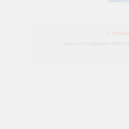
on
o
Face
T
Post
Previou
navigation
चट्याङ लागेर सङ्खुवासभामा महिलाको मृत