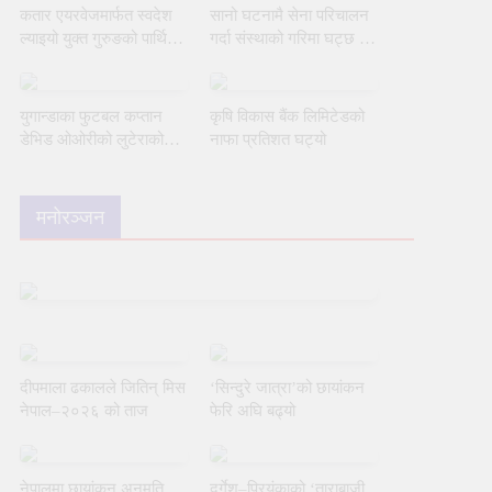
आग्रह
कतार एयरवेजमार्फत स्वदेश
सानो घटनामै सेना परिचालन
ल्याइयो युक्त गुरुङको पार्थिव
गर्दा संस्थाको गरिमा घट्छ :
शरीर
मिराज ढुंगाना
युगान्डाका फुटबल कप्तान
कृषि विकास बैंक लिमिटेडको
डेभिड ओओरीको लुटेराको
नाफा प्रतिशत घट्यो
आक्रमणमा मृत्यु
मनोरञ्जन
दीपमाला ढकालले जितिन् मिस
‘सिन्दुरे जात्रा’को छायांकन
नेपाल–२०२६ को ताज
फेरि अघि बढ्यो
नेपालमा छायांकन अनुमति
दुर्गेश–प्रियंकाको ‘ताराबाजी