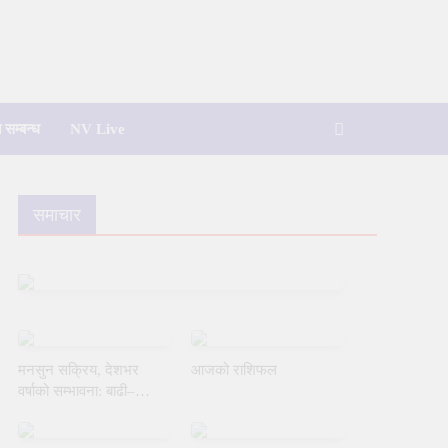
 सम्बन्ध
NV Live
समाचार
मनसुन सक्रिय, देशभर
आजको राशिफल
वर्षाको सम्भावना: बाढी–
पहिरोको जोखिम बढ्ने
भएकाले सतर्कता अपनाउन