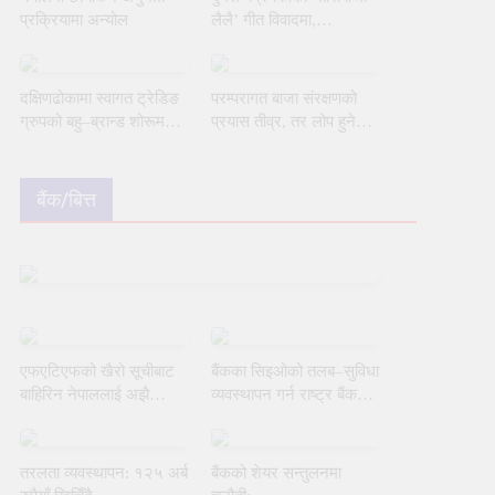
प्रक्रियामा अन्योल
लैलै’ गीत विवादमा,
प्रतिबन्धको मागसहित निवेदन
दक्षिणढोकामा स्वागत ट्रेडिङ
परम्परागत बाजा संरक्षणको
ग्रुपको बहु–ब्रान्ड शोरूम
प्रयास तीव्र, तर लोप हुने
उद्घाटन
जोखिम अझै टर्‍यो छैन
बैंक/बित्त
एफएटिएफको खैरो सूचीबाट
बैंकका सिइओको तलब–सुविधा
बाहिरिन नेपाललाई अझै
व्यवस्थापन गर्न राष्ट्र बैंकको
चुनौती
नयाँ मार्गदर्शन
तरलता व्यवस्थापन: १२५ अर्ब
बैंकको शेयर सन्तुलनमा