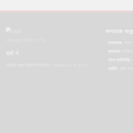
सम्पादक समू
लाईमलाईट मिडिया प्रा. लि.
प्रकाशक:
सागर 
सम्पादक:
मनिशा ल
दर्ता नं.
प्रेस प्रतिनिधि:
अ
सूचना तथा प्रसारण विभाग: ५४४५-२०८२/२०८३
आईटि:
सृष्टि देव