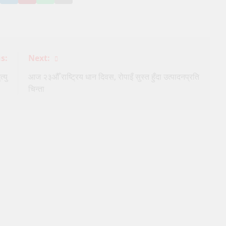
n
on
it
on
via
book
witter
LinkedIn
on
WhatsApp
Email
Pinterest
s:
Next:
्यु
आज २३औँ राष्ट्रिय धान दिवस, रोपाइँ सुस्त हुँदा उत्पादनप्रति
चिन्ता