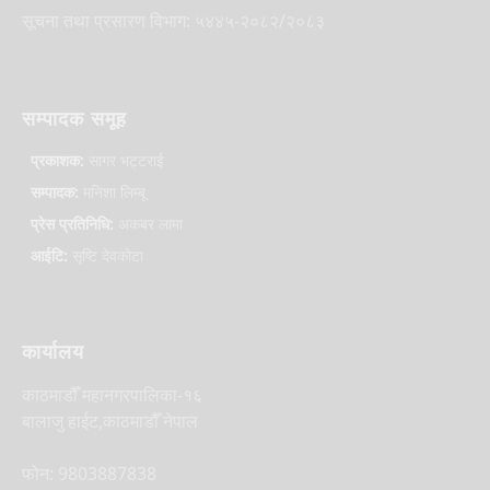
सूचना तथा प्रसारण विभाग: ५४४५-२०८२/२०८३
सम्पादक समूह
प्रकाशक:
सागर भट्टराई
सम्पादक:
मनिशा लिम्बू
प्रेस प्रतिनिधि:
अकबर लामा
आईटि:
सृष्टि देवकोटा
कार्यालय
काठमाडौँ महानगरपालिका-१६
बालाजु हाईट,काठमाडौँ नेपाल
फोन: 9803887838