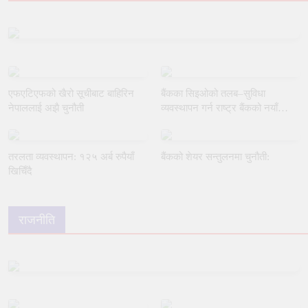
एफएटिएफको खैरो सूचीबाट बाहिरिन
बैंकका सिइओको तलब–सुविधा
नेपाललाई अझै चुनौती
व्यवस्थापन गर्न राष्ट्र बैंकको नयाँ
मार्गदर्शन
तरलता व्यवस्थापन: १२५ अर्ब रुपैयाँ
बैंकको शेयर सन्तुलनमा चुनौती:
खिचिँदै
राजनीति