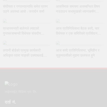
संघीयता र गणतन्त्रमाथि समेत प्रश्न
आकस्मिक समयमा असम्बन्धित विषय
उठ्ने अवस्था आयो : जनार्दन शर्मा
नउठाउन सभामुखको ध्यानाकर्षण
गराउँदै रुलिङको माग
प्रधानमन्त्री बालेनले ल्याएको
आज प्रतिनिधिसभा बैठक बस्दै, चार
गुप्तचरसम्बन्धी विधेयक संसदीय
विधेयक र एक समितिको प्रतिवेदन
समितिबाट जस्ताकै तस्तै पारित
प्रस्तुत हुने
लगानी बोर्डको प्रमुख कार्यकारी
आज बस्दै प्रतिनिधिसभा, भूमिहीन र
अधिकृत पदमा याङ्की उक्याबलाई
सुकुमवासीको मुद्दामा छलफल हुने
नियुक्त गर्ने मन्त्रीपरिषद्को निर्णय
लाईमलाईट मिडिया प्रा. लि.
दर्ता नं.