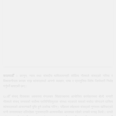
काठमाडौँ
। कानुन, न्याय तथा संसदीय मामिलामन्त्री सोविता गौतमले संसद्को गरिमा र
विश्वसनीयता कायम राख्न सांसदहरूले आफ्नो व्यवहार, भाषा र प्रस्तुतिमा विशेष जिम्मेवारी निर्वाह
गर्नुपर्ने बताएकी छन्।
६८औँ संसद् दिवसका अवसरमा मंगलबार सिंहदरबारमा आयोजित कार्यक्रममा बोल्दै मन्त्री
गौतमले संसद् जनताको सर्वोच्च प्रतिनिधिमूलक संस्था भएकाले यसको मर्यादा जोगाउने दायित्व
सांसदहरूको आचरणबाटै पुष्टि हुने उल्लेख गरिन्। पछिल्ला वर्षहरूमा संसद्को गुणस्तर खस्किएको
भन्ने जनस्तरबाट उठिरहेका गुनासाप्रति आत्मसमीक्षा आवश्यक रहेको उनको भनाइ थियो। उनले