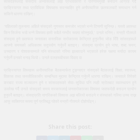
सांसदहरूलाई संसदीय अभ्यासलाई अझ प्रभावकारी र परिणाममुखी बनाउन आग्रह गर्दै
प्रक्रियागत तथा प्राविधिक विषयहरू सदनबाहिर हुने अनौपचारिक छलफलबाटै समाधान गर्न
सकिने धारणा राखिन्।
‘पहिलाको तुलनामा अहिले संसद्को गुणस्तर कमजोर भएको भन्ने टिप्पणी सुनिन्छ। यस्तो अवस्था
किन सिर्जना भयो भन्ने विषयमा हामी सबैले गम्भीर रूपमा सोच्नुपर्छ,’ उनले भनिन्। मन्त्री गौतमले
संसद्मा हुने छलफल जनताका वास्तविक सरोकारमा केन्द्रित हुनुपर्नेमा जोड दिँदै सांसदहरूले
आफ्नो समयको अधिकतम सदुपयोग गर्नुपर्ने बताइन्। संसद्मा प्रयोग हुने भाषा, शब्द चयन,
उच्चारण र पोशाकसम्मले पनि संस्थाको गरिमा झल्काउने भएकाले हरेक पक्षमा मर्यादा कायम
गर्नुपर्ने उनको भनाइ थियो। उनले दलहरूबीचका विवाद वा
प्रक्रियागत विषयहरू अनौपचारिक बैठकमार्फत टुङ्ग्याएर संसद्को बैठकलाई शिक्षा, स्वास्थ्य,
विकास तथा जनजीविकासँग सम्बन्धित मुद्दामा केन्द्रित गर्नुपर्ने धारणा राखिन्। जनताले तिरेको
करबाट राज्य सञ्चालन हुने र सांसदहरूको सेवा–सुविधा पनि त्यही स्रोतबाट व्यवस्थापन हुने
उल्लेख गर्दै उनले संसद्को समय सरकारलाई जनसरोकारका विषयमा जवाफदेही बनाउन प्रयोग
हुनुपर्ने बताइन्। संसद्प्रति नागरिकको विश्वास अझ बलियो बनाउने र संस्थाको गरिमा उच्च राख्न
आफू व्यक्तिगत रूपमा पूर्ण प्रतिबद्ध रहेको मन्त्री गौतमले दोहोर्याइन्।
Share this post: