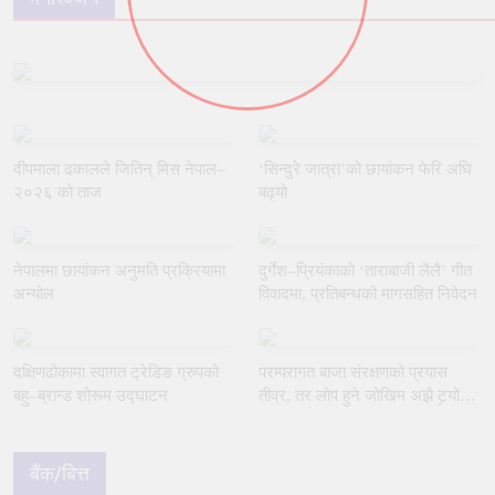
दीपमाला ढकालले जितिन् मिस नेपाल–
‘सिन्दुरे जात्रा’को छायांकन फेरि अघि
२०२६ को ताज
बढ्यो
नेपालमा छायांकन अनुमति प्रक्रियामा
दुर्गेश–प्रियंकाको ‘ताराबाजी लैलै’ गीत
अन्योल
विवादमा, प्रतिबन्धको मागसहित निवेदन
दक्षिणढोकामा स्वागत ट्रेडिङ ग्रुपको
परम्परागत बाजा संरक्षणको प्रयास
बहु–ब्रान्ड शोरूम उद्घाटन
तीव्र, तर लोप हुने जोखिम अझै टर्‍यो
छैन
बैंक/बित्त