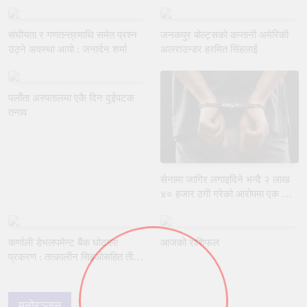
संघीयता र गणतन्त्रमाथि समेत प्रश्न
जनकपुर बोल्ट्सको कप्तानी अमेरिकी
उठ्ने अवस्था आयो : जनार्दन शर्मा
अलराउन्डर हरमित सिंहलाई
पलाँता अस्पतालमा एकै दिन दुईपटक
तनाव
सेनामा जागिर लगाइदिने भन्दै २ लाख
४० हजार ठगी गरेको आरोपमा एक जना
पक्राउ
कर्णाली डेभलपमेन्ट बैंक घोटाला
आजको राशिफल
प्रकरण : तत्कालीन सिइओसहित तीन
जना पक्राउ
मनोरञ्जन