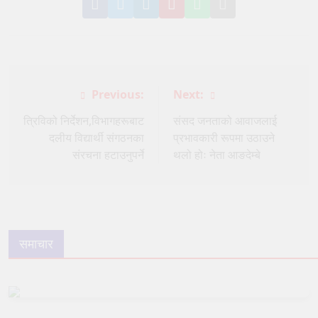
Share
Share
Share
Pin
Share
Share
on
on
on
it
on
via
Facebook
Twitter
LinkedIn
on
WhatsApp
Email
Pinterest
Post
Previous:
Next:
navigation
त्रिविको निर्देशन,विभागहरूबाट
संसद जनताको आवाजलाई
दलीय विद्यार्थी संगठनका
प्रभावकारी रूपमा उठाउने
संरचना हटाउनुपर्ने
थलो होः नेता आङदेम्बे
समाचार