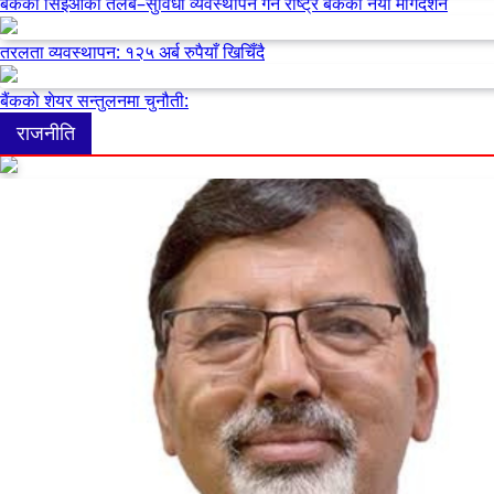
बैंकका सिइओको तलब–सुविधा व्यवस्थापन गर्न राष्ट्र बैंकको नयाँ मार्गदर्शन
तरलता व्यवस्थापन: १२५ अर्ब रुपैयाँ खिचिँदै
बैंकको शेयर सन्तुलनमा चुनौती:
राजनीति