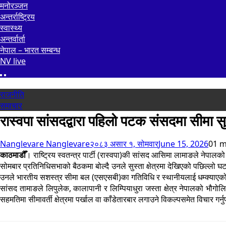
मनोरञ्जन
अन्तर्राष्ट्रिय
स्वास्थ्य
अन्तर्वार्ता
नेपाल – भारत सम्बन्ध
NV live
राजनीति
समाचार
रास्वपा सांसदद्वारा पहिलो पटक संसदमा सीमा सुरक
Nanglevare Nanglevare
२०८३ असार १, सोमवार
June 15, 2026
0
1 m
काठमाडौँ
। राष्ट्रिय स्वतन्त्र पार्टी (रास्वपा)की सांसद आसिमा लामाङले नेपालको 
सोमबार प्रतिनिधिसभाको बैठकमा बोल्दै उनले सुस्ता क्षेत्रमा देखिएको पछिल्ल
उनले भारतीय सशस्त्र सीमा बल (एसएसबी)का गतिविधि र स्थानीयलाई धम्क्याएको 
सांसद तामाङले लिपुलेक, कालापानी र लिम्पियाधुरा जस्ता क्षेत्र नेपालको भौग
सहमतिमा सीमावर्ती क्षेत्रमा पर्खाल वा काँडेतारबार लगाउने विकल्पसमेत विचार गर्