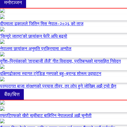
मनोरञ्जन
दीपमाला ढकालले जितिन् मिस नेपाल–२०२६ को ताज
‘सिन्दुरे जात्रा’को छायांकन फेरि अघि बढ्यो
नेपालमा छायांकन अनुमति प्रक्रियामा अन्योल
दुर्गेश–प्रियंकाको ‘ताराबाजी लैलै’ गीत विवादमा, प्रतिबन्धको मागसहित निवेदन
दक्षिणढोकामा स्वागत ट्रेडिङ ग्रुपको बहु–ब्रान्ड शोरूम उद्घाटन
परम्परागत बाजा संरक्षणको प्रयास तीव्र, तर लोप हुने जोखिम अझै टर्‍यो छैन
बैंक/बित्त
एफएटिएफको खैरो सूचीबाट बाहिरिन नेपाललाई अझै चुनौती