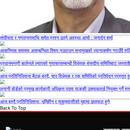
संघीयता र गणतन्त्रमाथि समेत प्रश्न उठ्ने अवस्था आयो : जनार्दन शर्मा
आकस्मिक समयमा असम्बन्धित विषय नउठाउन सभामुखको ध्यानाकर्षण गराउँदै रु
प्रधानमन्त्री बालेनले ल्याएको गुप्तचरसम्बन्धी विधेयक संसदीय समितिबाट जस्ताकै
आज प्रतिनिधिसभा बैठक बस्दै, चार विधेयक र एक समितिको प्रतिवेदन प्रस्तुत हु
लगानी बोर्डको प्रमुख कार्यकारी अधिकृत पदमा याङ्की उक्याबलाई नियुक्त गर्ने मन्त
आज बस्दै प्रतिनिधिसभा, भूमिहीन र सुकुमवासीको मुद्दामा छलफल हुने
Back To Top