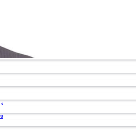
ाउ
ाउ