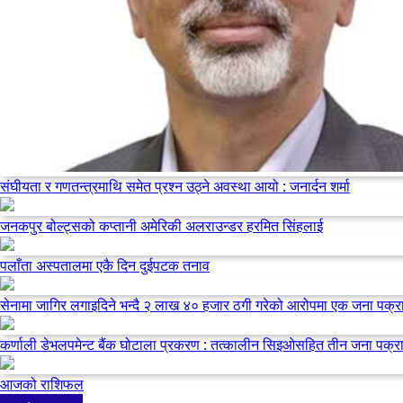
संघीयता र गणतन्त्रमाथि समेत प्रश्न उठ्ने अवस्था आयो : जनार्दन शर्मा
जनकपुर बोल्ट्सको कप्तानी अमेरिकी अलराउन्डर हरमित सिंहलाई
पलाँता अस्पतालमा एकै दिन दुईपटक तनाव
सेनामा जागिर लगाइदिने भन्दै २ लाख ४० हजार ठगी गरेको आरोपमा एक जना पक्र
कर्णाली डेभलपमेन्ट बैंक घोटाला प्रकरण : तत्कालीन सिइओसहित तीन जना पक्र
आजको राशिफल