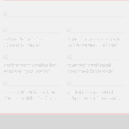
संविधानमाथिको शंकाको बादल
संघीयता र गणतन्त्रमाथि समेत प्रश्न
हटिसकेको छैनः आङ्देम्बे
उठ्ने अवस्था आयो : जनार्दन शर्मा
आकस्मिक समयमा असम्बन्धित विषय
प्रधानमन्त्री बालेनले ल्याएको
नउठाउन सभामुखको ध्यानाकर्षण
गुप्तचरसम्बन्धी विधेयक संसदीय
गराउँदै रुलिङको माग
समितिबाट जस्ताकै तस्तै पारित
आज प्रतिनिधिसभा बैठक बस्दै, चार
लगानी बोर्डको प्रमुख कार्यकारी
विधेयक र एक समितिको प्रतिवेदन
अधिकृत पदमा याङ्की उक्याबलाई
प्रस्तुत हुने
नियुक्त गर्ने मन्त्रीपरिषद्को निर्णय