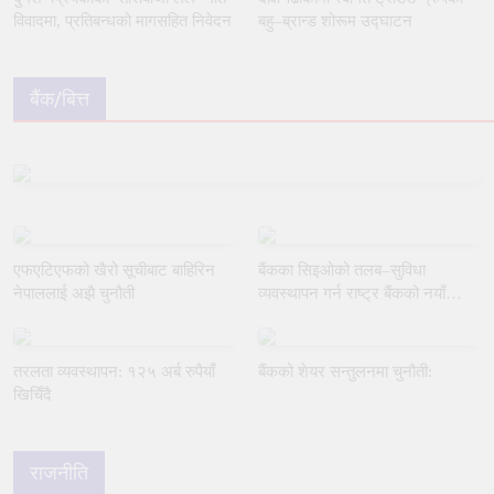
विवादमा, प्रतिबन्धको मागसहित निवेदन
बहु–ब्रान्ड शोरूम उद्घाटन
बैंक/बित्त
एफएटिएफको खैरो सूचीबाट बाहिरिन
बैंकका सिइओको तलब–सुविधा
नेपाललाई अझै चुनौती
व्यवस्थापन गर्न राष्ट्र बैंकको नयाँ
मार्गदर्शन
तरलता व्यवस्थापन: १२५ अर्ब रुपैयाँ
बैंकको शेयर सन्तुलनमा चुनौती:
खिचिँदै
राजनीति