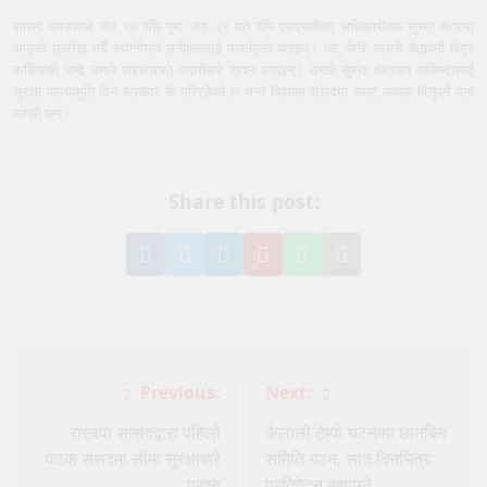
सांसद काउचाले जेठ १७ पछि पुनः जेठ २९ गते पनि एसएसबीका अधिकारीहरू सुस्ता क्षेत्रमा
आएको उल्लेख गर्दै स्थानीयले उनीहरूलाई फर्काएको बताइन्। तर, फेरि आउने चेतावनी दिएर
फर्किएको भन्दै उनले सरकारको तयारीबारे प्रश्न उठाइन्। उनले सुस्ता क्षेत्रका बासिन्दालाई
सुरक्षा प्रत्याभूति दिन सरकार के गरिरहेको छ भन्ने विषयमा संसदमा स्पष्ट जवाफ दिनुपर्ने माग
गरेकी छन्।
Share this post:
Share
Share
Share
Pin
Share
Share
on
on
on
it
on
via
Facebook
Twitter
LinkedIn
on
WhatsApp
Email
Pinterest
Post
Previous:
Next:
navigation
रास्वपा सांसदद्वारा पहिलो
कैलाली टेम्पो घटनामा छानबिन
पटक संसदमा सीमा सुरक्षाबारे
समिति गठन, सात दिनभित्र
प्रश्न
प्रतिवेदन बुझाउने