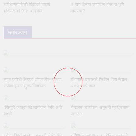
संविधानमाथिको शंकाको बादल
६ सय दिनमा समाधान होला त भूमि
हटिसकेको छैनः आङ्देम्बे
समस्या ?
मनोरञ्जन
सुपर कमेडी लिगको औपचारिक घोषणा,
दीपमाला ढकालले जितिन् मिस नेपाल–
राजेश हमाल मुख्य निर्णायक
२०२६ को ताज
‘सिन्दुरे जात्रा’को छायांकन फेरि अघि
नेपालमा छायांकन अनुमति प्रक्रियामा
बढ्यो
अन्योल
दुर्गेश–प्रियंकाको ‘ताराबाजी लैलै’ गीत
दक्षिणढोकामा स्वागत ट्रेडिङ ग्रुपको